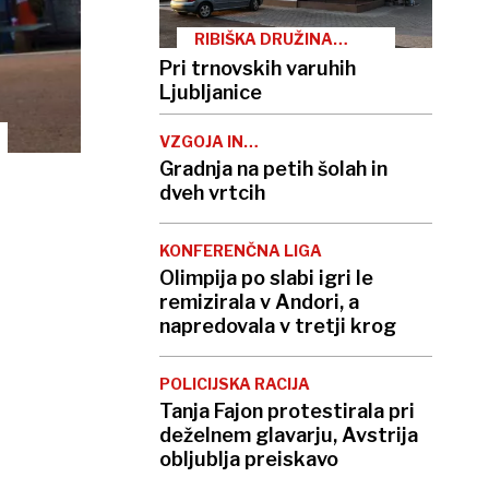
RIBIŠKA DRUŽINA
BARJE
Pri trnovskih varuhih
Ljubljanice
VZGOJA IN
IZOBRAŽEVANJE
Gradnja na petih šolah in
dveh vrtcih
KONFERENČNA LIGA
Olimpija po slabi igri le
remizirala v Andori, a
napredovala v tretji krog
POLICIJSKA RACIJA
Tanja Fajon protestirala pri
deželnem glavarju, Avstrija
obljublja preiskavo