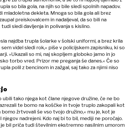
pla so bila gola, na njih so bile sledi spolnih napadov.
di mladoletna dekleta. Mnoga so bila gola ali brez
zaupal preiskovalcem in nadaljeval, da so bili na
 tudi sledi davljenja in polivanja s kislino.
la najdba trupla šolarke v šolski uniformi, a brez krila
 sem videl sledi rok,« piše v policijskem zapisniku, ki so
arji. »Ukazali so mi, naj skopljem globoko jamo in jo
lsko torbo vred. Prizor me preganja še danes.« Če so
rupla polil z bencinom in zažgal, saj tako za njimi niso
tjo
o ubili tako njega kot člane njegove družine, če ne bo
azrezali te bomo na koščke in tvoje truplo zakopali kot
bomo žrtvovali še vso tvojo družino,« mu je, kot je
il njegov nadrejeni. Kdo naj bi to bil, mediji ne poročajo.
 je bil priča tudi številnim ekstremno nasilnim umorom