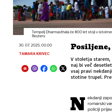
Tempelj Dharmasthala že 800 let stoji v istoimen
Reuters
Posiljene
30. 07. 2025, 00.00
TAMARA KRIVEC
V stoletja starem,
naj bi več desetlet
vsaj pravi nekdanji
stotine trupel. Pr
N
ekdanji zap
romarski vas
policiji prij