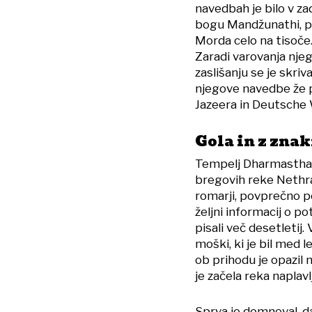
navedbah je bilo v z
bogu Mandžunathi, pos
Morda celo na tisoče. 
Zaradi varovanja nje
zaslišanju se je skri
njegove navedbe že pr
Jazeera in Deutsche 
Gola in z znak
Tempelj Dharmasthala
bregovih reke Nethrav
romarji, povprečno po
željni informacij o po
pisali več desetletij
moški, ki je bil med 
ob prihodu je opazil n
je začela reka naplavl
Sprva je domneval, da