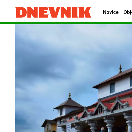
Novice
Obj