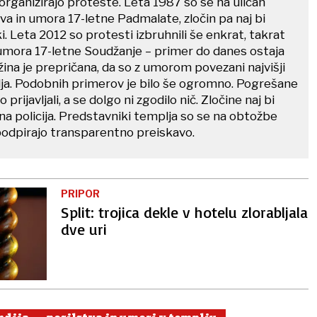
 organizirajo proteste. Leta 1987 so se na ulicah
stva in umora 17-letne Padmalate, zločin pa naj bi
jaki. Leta 2012 so protesti izbruhnili še enkrat, takrat
 umora 17-letne Soudžanje – primer do danes ostaja
ina je prepričana, da so z umorom povezani najvišji
ja. Podobnih primerov je bilo še ogromno. Pogrešane
prijavljali, a se dolgo ni zgodilo nič. Zločine naj bi
alna policija. Predstavniki templja so se na obtožbe
a podpirajo transparentno preiskavo.
PRIPOR
Split: trojica dekle v hotelu zlorabljala
dve uri