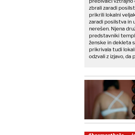
prebivalci vztrajno
zbrali zaradi posil
prikrili lokalni vel
zaradi posilstva in
nerešen. Njena druž
predstavniki templ
ženske in dekleta so 
prikrivala tudi lok
odzvali z izjavo, d