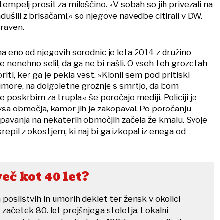
v tempelj prosit za miloščino. »V sobah so jih privezali na
zadušili z brisačami,« so njegove navedbe citirali v DW.
zraven.
 eno od njegovih sorodnic je leta 2014 z družino
e nenehno selil, da ga ne bi našli. O vseh teh grozotah
riti, ker ga je pekla vest. »Klonil sem pod pritiski
more, na dolgoletne grožnje s smrtjo, da bom
 poskrbim za trupla,« še poročajo mediji. Policiji je
vsa območja, kamor jih je zakopaval. Po poročanju
opavanja na nekaterih območjih začela že kmalu. Svoje
repil z okostjem, ki naj bi ga izkopal iz enega od
več kot 40 let?
 posilstvih in umorih deklet ter žensk v okolici
 začetek 80. let prejšnjega stoletja. Lokalni