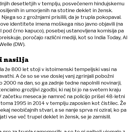
adnjih desetletjih v templju, posvečenem hindujskemu
iljenih in umorjenih na stotine deklet in žensk.
Njega so z grožnjami prisilili, da je trupla pokopaval.
gove identitete imena moškega niso javno objavili (na
val pod črno kapuco), posebej ustanovljena komisija pa
eiskuje, poročajo različni mediji, kot so India Today, Al
Welle (DW).
i nasilja
 že 800 let stoji v istoimenski tempeljski vasi na
athi. A če so se vse doslej vanj zgrinjali pobožni
 2000 na dan, so ga zadnje tedne napolnili novinarji,
tencialno grozljivi zgodbi, ki naj bi jo na svetem kraju
. V začetku meseca je namreč na policijo prišel 48-letni
letoma 1995 in 2014 v templju zaposlen kot čistilec. Že
ekaj neobičajnih stvari, a se nanje sprva ni oziral, ko pa
jati vse več trupel deklet in žensk, se je zamislil.
 gre za trupla samomorilk, a se to ni najbolj ujemalo z