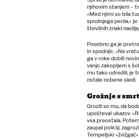
njihovim stanjem – tru
»Med njimi so bila tu
spodnjega perila,« je 
številnih znaki nasilja,
Posebno ga je pretres
in spodnjic. »Na vratu
ga v roke dobili novin
vanjo zakopljem s šo
mu tako odredili, je t
ostale nobene sledi.
Grožnje s smr
Grozili so mu, da bod
upošteval ukazov. »R
vsa preostala. Potem 
zaupal policiji, zagroz
Tempeljski »žvižgač«