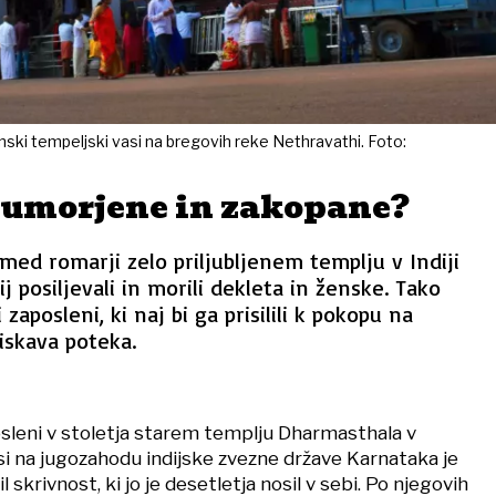
ski tempeljski vasi na bregovih reke Nethravathi. Foto:
, umorjene in zakopane?
 med romarji zelo priljubljenem templju v Indiji
ij posiljevali in morili dekleta in ženske. Tako
 zaposleni, ki naj bi ga prisilili k pokopu na
eiskava poteka.
osleni v stoletja starem templju Dharmasthala v
i na jugozahodu indijske zvezne države Karnataka je
avil skrivnost, ki jo je desetletja nosil v sebi. Po njegovih