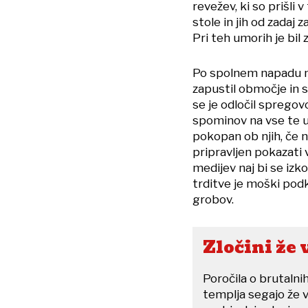
revežev, ki so prišli 
stole in jih od zadaj 
Pri teh umorih je bil 
Po spolnem napadu na
zapustil območje in s
se je odločil spregovo
spominov na vse te u
pokopan ob njih, če ne
pripravljen pokazati 
medijev naj bi se izk
trditve je moški podk
grobov.
Zločini že 
Poročila o brutalnih
templja segajo že v