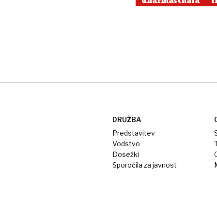
dharmasthala
i
DRUŽBA
Predstavitev
S
Vodstvo
T
Dosežki
Sporočila za javnost
M