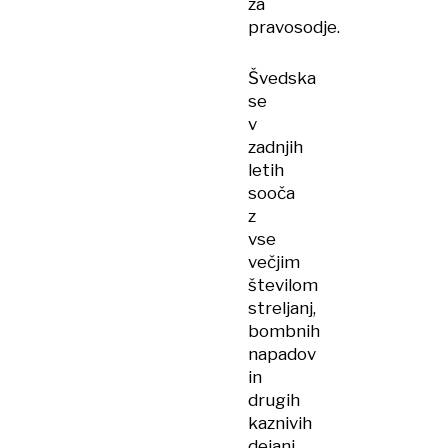
za
pravosodje.
Švedska
se
v
zadnjih
letih
sooča
z
vse
večjim
številom
streljanj,
bombnih
napadov
in
drugih
kaznivih
dejanj,