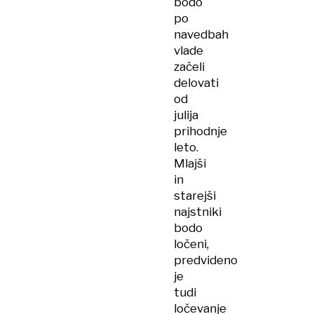
bodo
po
navedbah
vlade
začeli
delovati
od
julija
prihodnje
leto.
Mlajši
in
starejši
najstniki
bodo
ločeni,
predvideno
je
tudi
ločevanje