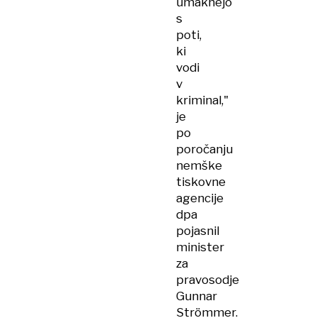
umaknejo
s
poti,
ki
vodi
v
kriminal,"
je
po
poročanju
nemške
tiskovne
agencije
dpa
pojasnil
minister
za
pravosodje
Gunnar
Strömmer.