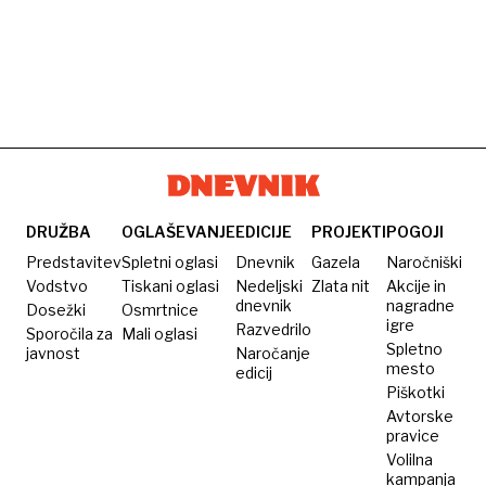
DRUŽBA
OGLAŠEVANJE
EDICIJE
PROJEKTI
POGOJI
Predstavitev
Spletni oglasi
Dnevnik
Gazela
Naročniški
Vodstvo
Tiskani oglasi
Nedeljski
Zlata nit
Akcije in
dnevnik
nagradne
Dosežki
Osmrtnice
igre
Razvedrilo
Sporočila za
Mali oglasi
Spletno
javnost
Naročanje
mesto
edicij
Piškotki
Avtorske
pravice
Volilna
kampanja