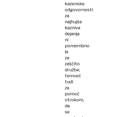
kazenske
odgovornosti
za
najhujša
kazniva
dejanja
ni
pomembno
le
za
zaščito
družbe,
temveč
tudi
za
pomoč
otrokom,
da
se