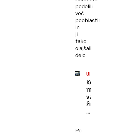
podelili
več
pooblastil
in
ji
tako
olajšali
delo.
UMORI
Ko
mladoletnik
vzame
življenje:
primeri,
ki
so
Po
šokirali