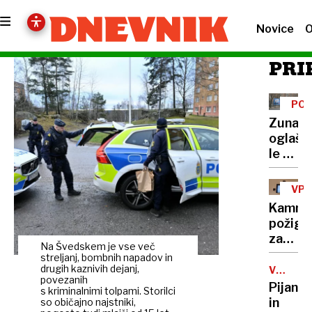
Novice
O
PRI
POD
NA
Zunanj
oglaše
le z
manjši
kozmet
VPL
poprav
NA
Kamniš
PRI
požiga
zanika
Na Švedskem je vse več
grožnj
streljanj, bombnih napadov in
priči:
drugih kaznivih dejanj,
V
povezanih
PRIPOR
»Nise
Pijan
s kriminalnimi tolpami. Storilci
kriv.
in
so običajno najstniki,