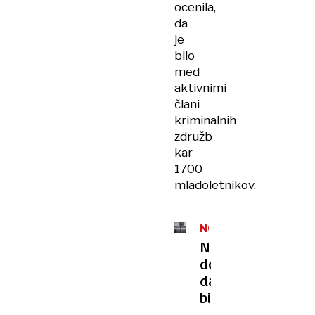
ocenila,
da
je
bilo
med
aktivnimi
člani
kriminalnih
združb
kar
1700
mladoletnikov.
NOVI
LJUBLJANSKI
Ni
ZAPOR
dokaza,
da
bi
polni