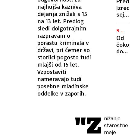
Pred
je
najhujša kazniva
izredn
leta
dejanja znižali s 15
sejo:
zalezo
na 13 let. Predlog
"Vzduš
in
sledi dolgotrajnim
je
maltret
SKRIVN
danes
razpravam o
POŽELE
Od
žalostn
porastu kriminala v
čokola
ljudje
državi, pri čemer so
do
so
storilci pogosto tudi
ambicij
zamorj
mlajši od 15 let.
štirje
in
Vzpostaviti
ključni
gledaj
koraki,
nameravajo tudi
v
kako
posebne mladinske
tla"
možga
oddelke v zaporih.
ustvari
požele
"Z
nižanje
starostne
meje