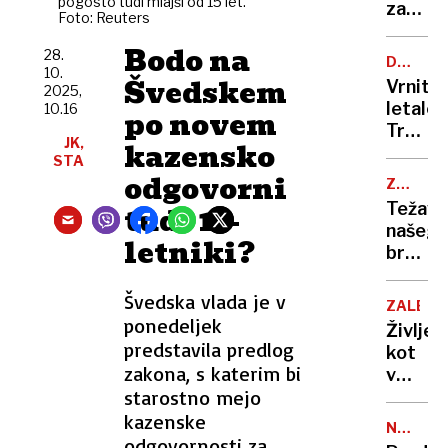
pogosto tudi mlajši od 15 let.
Vse
zadet
Foto: Reuters
je
s
ena
Bodo na
hitrost
28.
DUH
velika
10.
132
ČASA
Švedskem
Vrnite
2025,
laž«
km/h
letalon
10.16
po novem
čez
Truma
rdečo
JK,
kazensko
mnogi
STA
luč,
vidijo
odgovorni
umrla
ZAMENJ
kot
BANKE
cela
Težave
tudi 13-
poniža
družin
našega
za
letniki?
bralca:
ameriš
Ko
mornar
se
Švedska vlada je v
ZALEZO
madža
ponedeljek
Življen
banka
predstavila predlog
kot
noče
zakona, s katerim bi
v
ločiti
starostno mejo
nočni
mori:
kazenske
NOVO
bivšo
odgovornosti za
MESTO