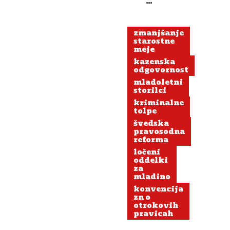
zapori
zmanjšali
zmanjšanje
kriminaliteto
starostne
meje
kazenska
odgovornost
mladoletni
storilci
kriminalne
tolpe
švedska
pravosodna
reforma
ločeni
oddelki
za
mladino
konvencija
zn o
otrokovih
pravicah