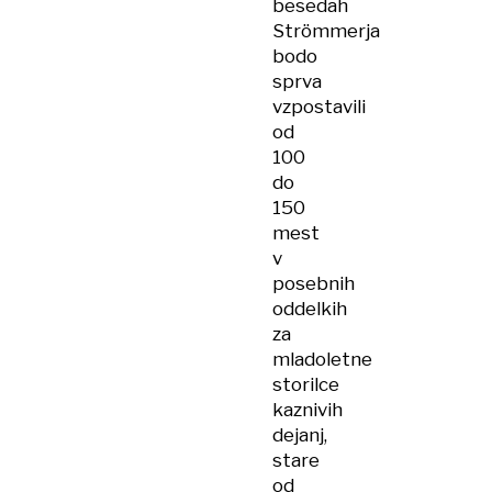
besedah
Slovenijo
Strömmerja
bodo
sprva
vzpostavili
od
100
do
150
mest
v
posebnih
oddelkih
za
mladoletne
storilce
kaznivih
dejanj,
stare
od