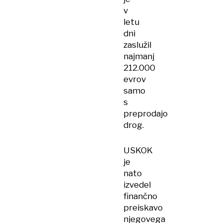
v
letu
dni
zaslužil
najmanj
212.000
evrov
samo
s
preprodajo
drog.
USKOK
je
nato
izvedel
finančno
preiskavo
njegovega