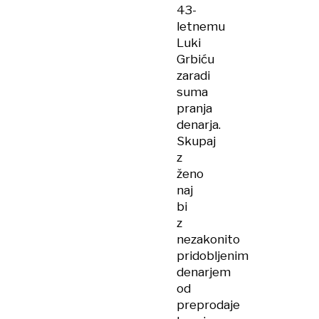
43-
letnemu
Luki
Grbiću
zaradi
suma
pranja
denarja.
Skupaj
z
ženo
naj
bi
z
nezakonito
pridobljenim
denarjem
od
preprodaje