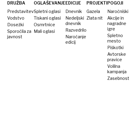
DRUŽBA
OGLAŠEVANJE
EDICIJE
PROJEKTI
POGOJI
Predstavitev
Spletni oglasi
Dnevnik
Gazela
Naročniški
Vodstvo
Tiskani oglasi
Nedeljski
Zlata nit
Akcije in
dnevnik
nagradne
Dosežki
Osmrtnice
igre
Razvedrilo
Sporočila za
Mali oglasi
Spletno
javnost
Naročanje
mesto
edicij
Piškotki
Avtorske
pravice
Volilna
kampanja
Zasebnost