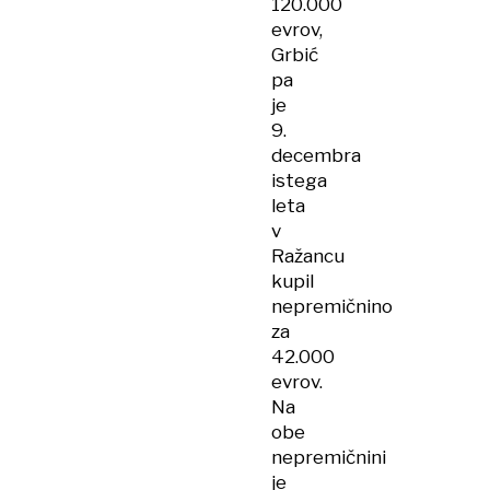
120.000
evrov,
Grbić
pa
je
9.
decembra
istega
leta
v
Ražancu
kupil
nepremičnino
za
42.000
evrov.
Na
obe
nepremičnini
je