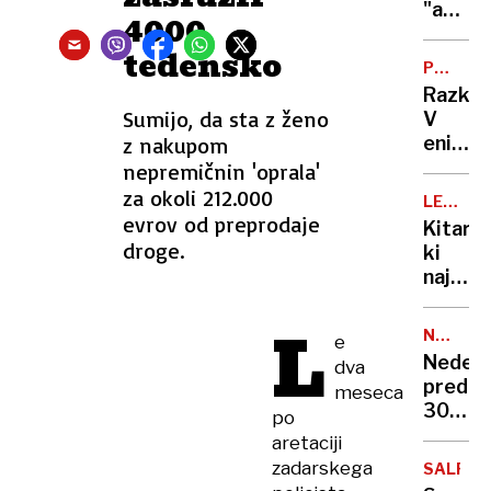
"atmos
4000
pojav"
tedensko
povzro
POLICIJ
elektri
PREISK
Razkri
mrk
Sumijo, da sta z ženo
V
tudi
z nakupom
eni
v
od
nepremičnin 'oprala'
Sloveni
sloven
za okoli 212.000
LEGEND
šol
evrov od preprodaje
SVETOV
Kitaris
učitelj
ŠPORTA
droge.
ki
spila
naj
vodo
ne bi
in se
L
znal
zastru
NEDELJS
e
peti
PRED
Nedelj
dva
30
pred
meseca
LETI
30
po
leti:
aretaciji
Po
zadarskega
SALPA
Duple