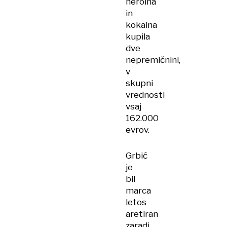
heroina
in
kokaina
kupila
dve
nepremičnini,
v
skupni
vrednosti
vsaj
162.000
evrov.
Grbić
je
bil
marca
letos
aretiran
zaradi