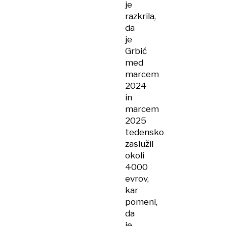
je
razkrila,
da
je
Grbić
med
marcem
2024
in
marcem
2025
tedensko
zaslužil
okoli
4000
evrov,
kar
pomeni,
da
je