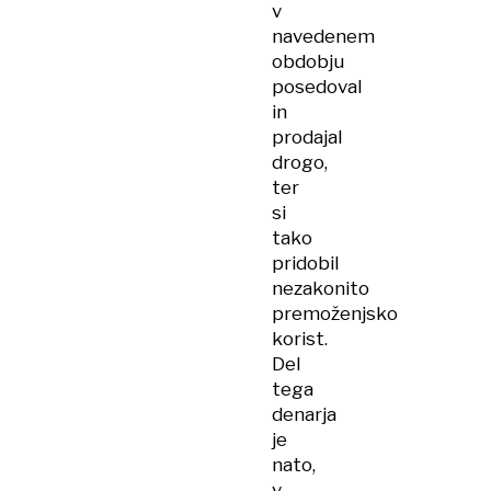
v
navedenem
obdobju
posedoval
in
prodajal
drogo,
ter
si
tako
pridobil
nezakonito
premoženjsko
korist.
Del
tega
denarja
je
nato,
v