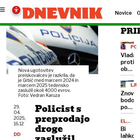
Novice
O
PRI
POD
Vlada
proti
občina
Nova ugotovitev
''Plačn
preiskovalcev je razkrila, da
je Grbić med marcem 2024 in
reform
LJU
marcem 2025 tedensko
ne
zaslužil okoli 4000 evrov.
Znova
Foto: Vedran Karuza
sme
bodo
biti
Policist s
podaljš
29.
razlog
04.
posku
preprodajo
za
2025,
obrato
ELEKTRI
podraž
16.12
droge
MRK
Bi
vrtcev'
DD
zaslužil
lahko