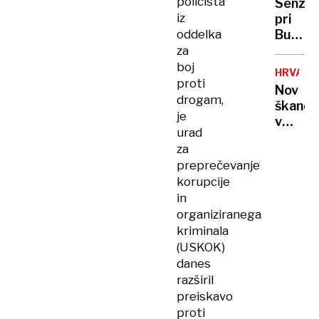
policista
Senzac
razgraj
iz
pri
duh
oddelka
Budvi:
Na
za
priljubl
boj
HRVAŠK
plaži
proti
Nov
nenava
drogam,
škanda
bitje
je
v
presen
urad
katoliš
kopalc
za
cerkvi:
preprečevanje
Župnik
korupcije
plačev
in
mladol
organiziranega
za
kriminala
spolne
usluge
(USKOK)
danes
razširil
preiskavo
proti