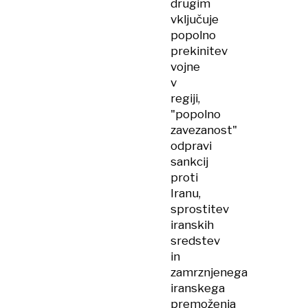
drugim
vključuje
popolno
prekinitev
vojne
v
regiji,
"popolno
zavezanost"
odpravi
sankcij
proti
Iranu,
sprostitev
iranskih
sredstev
in
zamrznjenega
iranskega
premoženja