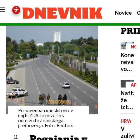
Novice
O
PRI
NO
Konec
nevarn
voženj
skozi
»ljublj
AR
Benetk
MOR
Nafta
Podvo
že
na
izteka:
Celovš
Po navedbah iranskih virov
če
naj bi ZDA že privolile v
dobil
se
odmrznitev iranskega
HRVAŠK
pametn
premoženja. Foto: Reuters
bo
V
semaf
nasedli
Pogajanja v
zalivu
11.