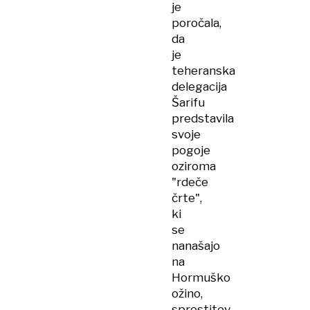
je
poročala,
da
je
teheranska
delegacija
Šarifu
predstavila
svoje
pogoje
oziroma
"rdeče
črte",
ki
se
nanašajo
na
Hormuško
ožino,
sprostitev