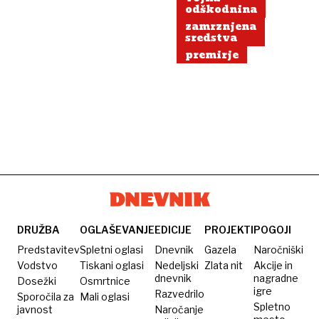
odškodnina
zamrznjena
sredstva
premirje
DRUŽBA
OGLAŠEVANJE
EDICIJE
PROJEKTI
POGOJI
Predstavitev
Spletni oglasi
Dnevnik
Gazela
Naročniški
Vodstvo
Tiskani oglasi
Nedeljski
Zlata nit
Akcije in
dnevnik
nagradne
Dosežki
Osmrtnice
igre
Razvedrilo
Sporočila za
Mali oglasi
Spletno
javnost
Naročanje