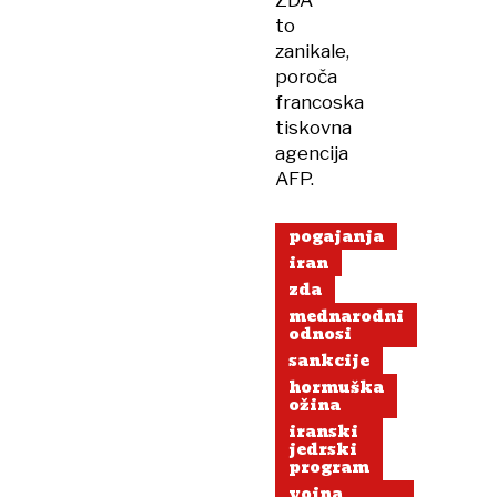
ZDA
to
zanikale,
poroča
francoska
tiskovna
agencija
AFP.
pogajanja
iran
zda
mednarodni
odnosi
sankcije
hormuška
ožina
iranski
jedrski
program
vojna