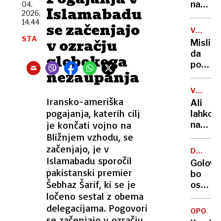
tanker
na
04.
Islamabadu
prelomi
2026,
Pašma
14.44
grozi
se začenjajo
našli
V
okoljs
truplo
STA
ŠTEVIL
v ozračju
Mislite
katast
24-
da
globokega
letneg
poznat
Sloven
nezaupanja
pivo?
5000
VSEVED
let
NEDA
Iransko-ameriška
Ali
zgodov
pogajanja, katerih cilj
lahko
10.000
je končati vojno na
na
vrst
balkon
Bližnjem vzhodu, se
in
bloka
začenjajo, je v
39
DELNE
pečem
Islamabadu sporočil
ZAPORE
milijar
Golove
na
pakistanski premier
litrov
bo
žaru?
Šebhaz Šarif, ki se je
na
ostal
Odgov
leto
ločeno sestal z obema
brez
vas
24
delegacijama. Pogovori
zna
OPOZOR
dreves
se začenjajo v ozračju