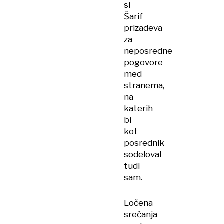
si
Šarif
prizadeva
za
neposredne
pogovore
med
stranema,
na
katerih
bi
kot
posrednik
sodeloval
tudi
sam.
Ločena
srečanja