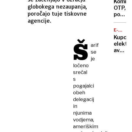
presen
Komite
zaradi
globokega nezaupanja,
OTP,
nevarn
poročajo tuje tiskovne
pozor:
bo
agencije.
banka
Dolenj
zaznav
cesta
E-
zlorab
MOBILN
delno
Kupci
Š
plačiln
zaprta
elektri
arif
kartic
avtov
se
v
je
Sloveni
ločeno
na
srečal
trnih,
s
denarj
pogajalci
za
obeh
subven
delegacij
zmanjk
in
njunima
vodjema,
ameriškim