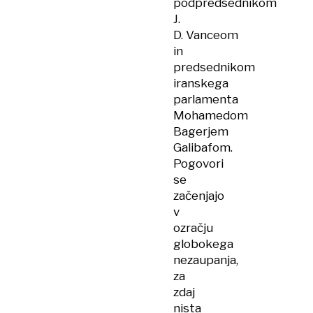
podpredsednikom
J.
D. Vanceom
in
predsednikom
iranskega
parlamenta
Mohamedom
Bagerjem
Galibafom.
Pogovori
se
začenjajo
v
ozračju
globokega
nezaupanja,
za
zdaj
nista