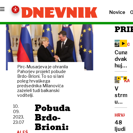
Novice
O
PRI
20.
OBL
Cunami
dvakra
hujši
Pirc-Musarjeva je ohranila
od
Pahorjev projekt pobude
Brdo-Brioni. To so si lani
vseh
KA
poleg hrvaškega
eksploz
predsednika Milanovića
V
zaželeli tudi balkanski
med
strmog
voditelji.
drugo
umrlo
svetov
Pobuda
10.
38
vojno
09.
Brdo-
ljudi,
HRVAŠK
2023,
pojavlj
48
23.07
Brioni:
se
ljudi
ALEŠ