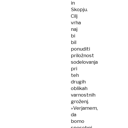
in
Skopju.
Cilj
vrha
naj
bi
bil
ponuditi
priložnost
sodelovanja
pri
teh
drugih
oblikah
varnostnih
groženj.
»Verjamem,
da
bomo
sposobni