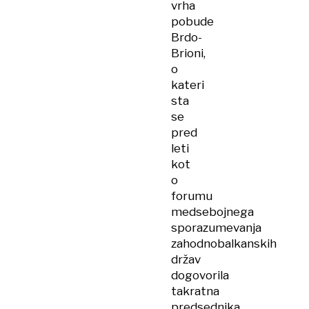
vrha
pobude
Brdo-
Brioni,
o
kateri
sta
se
pred
leti
kot
o
forumu
medsebojnega
sporazumevanja
zahodnobalkanskih
držav
dogovorila
takratna
predsednika