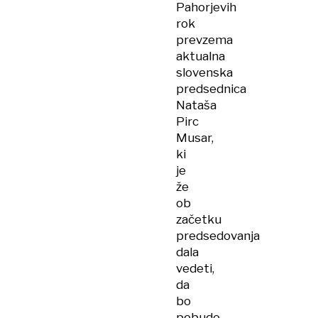
Pahorjevih
rok
prevzema
aktualna
slovenska
predsednica
Nataša
Pirc
Musar,
ki
je
že
ob
začetku
predsedovanja
dala
vedeti,
da
bo
pobudo