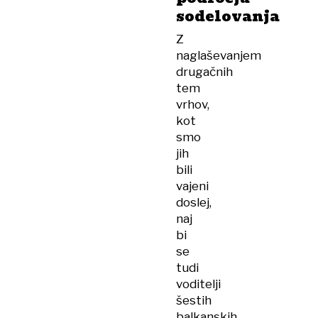
sodelovanja
Z
naglaševanjem
drugačnih
tem
vrhov,
kot
smo
jih
bili
vajeni
doslej,
naj
bi
se
tudi
voditelji
šestih
balkanskih