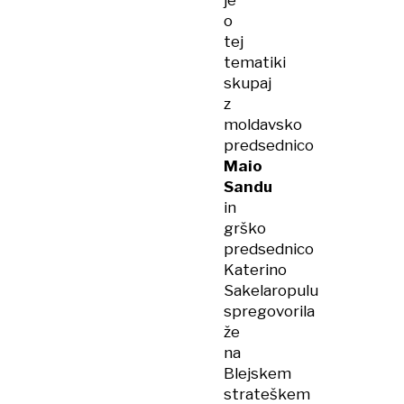
je
o
tej
tematiki
skupaj
z
moldavsko
predsednico
Maio
Sandu
in
grško
predsednico
Katerino
Sakelaropulu
spregovorila
že
na
Blejskem
strateškem