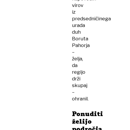
virov
iz
predsedničinega
urada
duh
Boruta
Pahorja
–
želja,
da
regijo
drži
skupaj
–
ohranil.
Ponuditi
želijo
področja