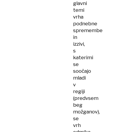
glavni
temi
vrha
podnebne
spremembe
in
izzivi,
s
katerimi
se
soočajo
mladi
v
regiji
(predvsem
beg
možganov),
se
vrh