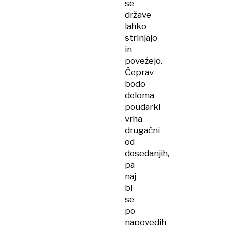
se
države
lahko
strinjajo
in
povežejo.
Čeprav
bodo
deloma
poudarki
vrha
drugačni
od
dosedanjih,
pa
naj
bi
se
po
napovedih