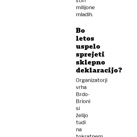
štiri
milijone
mladih.
Bo
letos
uspelo
sprejeti
sklepno
deklaracijo?
Organizatorji
vrha
Brdo-
Brioni
si
želijo
tudi
na
tokratnem