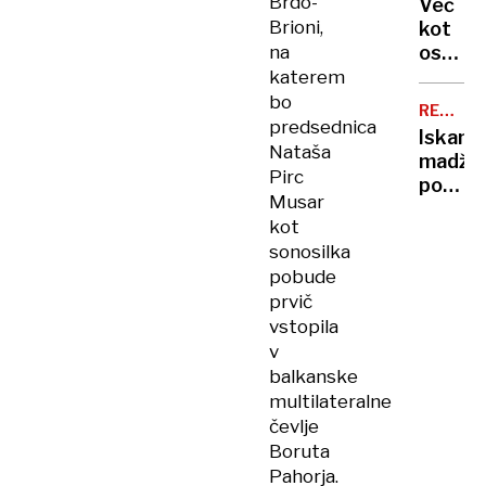
Brdo-
ima
Več
JE
nov
Brioni,
kot
narašč
na
osems
let
katerem
od
bo
REŠEVA
postav
predsednica
AKCIJA
Iskanje
prvih
Nataša
madža
jasli
Pirc
pohodn
Musar
onemo
kot
znova
sonosilka
bodo
pobude
poskusi
prvič
jutri
vstopila
v
balkanske
multilateralne
čevlje
Boruta
Pahorja.