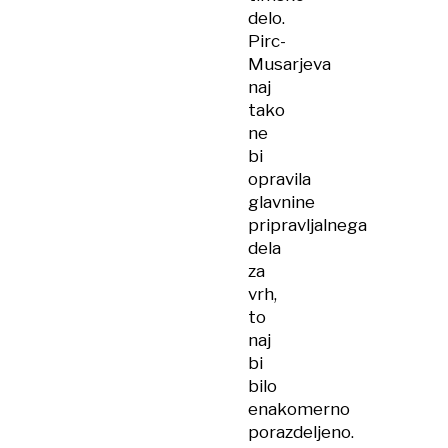
delo.
Pirc-
Musarjeva
naj
tako
ne
bi
opravila
glavnine
pripravljalnega
dela
za
vrh,
to
naj
bi
bilo
enakomerno
porazdeljeno.