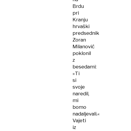
Brdu
pri
Kranju
hrvaški
predsednik
Zoran
Milanović
poklonil
z
besedami:
»Ti
si
svoje
naredil,
mi
bomo
nadaljevali.«
Vajeti
iz