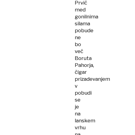
Prvič
med
gonilnima
silama
pobude
ne
bo
več
Boruta
Pahorja,
čigar
prizadevanjem
v
pobudi
se
je
na
lanskem
vrhu
na