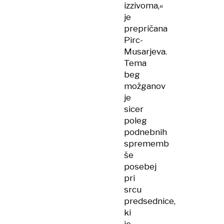
izzivoma,«
je
prepričana
Pirc-
Musarjeva.
Tema
beg
možganov
je
sicer
poleg
podnebnih
sprememb
še
posebej
pri
srcu
predsednice,
ki