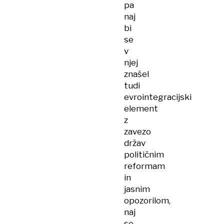
pa
naj
bi
se
v
njej
znašel
tudi
evrointegracijski
element
z
zavezo
držav
političnim
reformam
in
jasnim
opozorilom,
naj
se