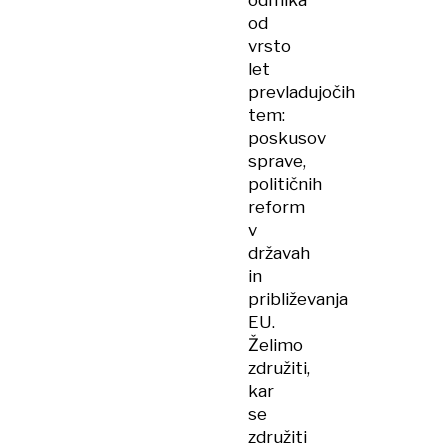
odmika
od
vrsto
let
prevladujočih
tem:
poskusov
sprave,
političnih
reform
v
državah
in
približevanja
EU.
Želimo
združiti,
kar
se
združiti