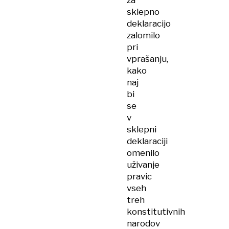
za
sklepno
deklaracijo
zalomilo
pri
vprašanju,
kako
naj
bi
se
v
sklepni
deklaraciji
omenilo
uživanje
pravic
vseh
treh
konstitutivnih
narodov