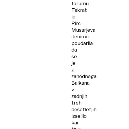
forumu.
Takrat
je
Pirc-
Musarjeva
denimo
poudarila,
da
se
je
z
zahodnega
Balkana
v
zadnjih
treh
desetletjih
izselilo
kar