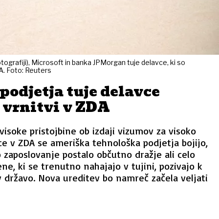
ografiji), Microsoft in banka JPMorgan tuje delavce, ki so
DA. Foto: Reuters
odjetja tuje delavce
 vrnitvi v ZDA
visoke pristojbine ob izdaji vizumov za visoko
vce v ZDA se ameriška tehnološka podjetja bojijo,
o zaposlovanje postalo občutno dražje ali celo
e, ki se trenutno nahajajo v tujini, pozivajo k
v državo. Nova ureditev bo namreč začela veljati