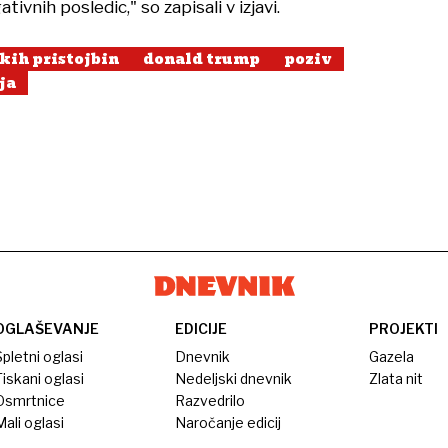
ivnih posledic," so zapisali v izjavi.
kih pristojbin
donald trump
poziv
ja
OGLAŠEVANJE
EDICIJE
PROJEKTI
pletni oglasi
Dnevnik
Gazela
iskani oglasi
Nedeljski dnevnik
Zlata nit
Osmrtnice
Razvedrilo
ali oglasi
Naročanje edicij