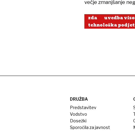
večje zmanjšanje negat
zda
uvedba viso
tehnološka podjet
DRUŽBA
Predstavitev
S
Vodstvo
T
Dosežki
Sporočila za javnost
M