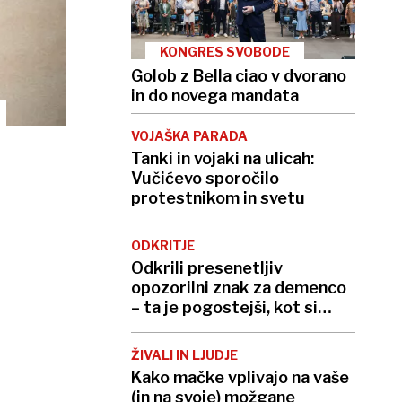
KONGRES SVOBODE
Golob z Bella ciao v dvorano
in do novega mandata
VOJAŠKA PARADA
Tanki in vojaki na ulicah:
Vučićevo sporočilo
protestnikom in svetu
ODKRITJE
Odkrili presenetljiv
opozorilni znak za demenco
– ta je pogostejši, kot si
mislite
ŽIVALI IN LJUDJE
Kako mačke vplivajo na vaše
(in na svoje) možgane