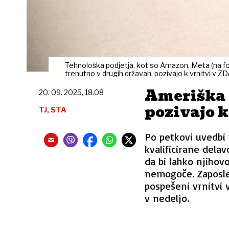
Tehnološka podjetja, kot so Amazon, Meta (na fot
trenutno v drugih državah, pozivajo k vrnitvi v Z
Ameriška p
20. 09. 2025, 18.08
pozivajo k
TJ, STA
Po petkovi uvedbi 
kvalificirane dela
da bi lahko njihov
nemogoče. Zaposlen
pospešeni vrnitvi 
v nedeljo.