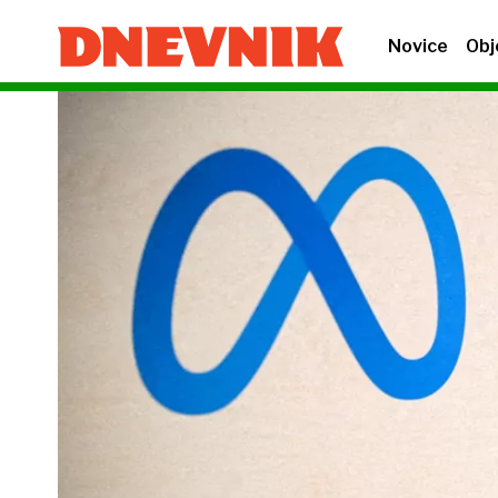
Novice
Obj