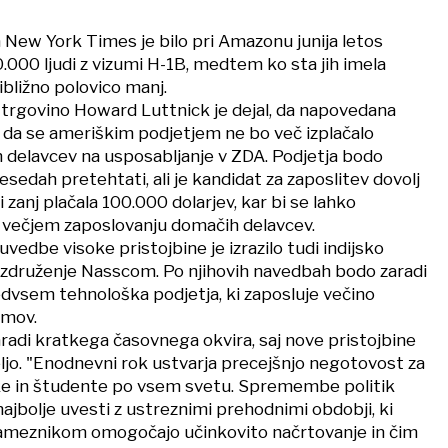
 New York Times je bilo pri Amazonu junija letos
.000 ljudi z vizumi H-1B, medtem ko sta jih imela
bližno polovico manj.
 trgovino Howard Luttnick je dejal, da napovedana
a se ameriškim podjetjem ne bo več izplačalo
h delavcev na usposabljanje v ZDA. Podjetja bodo
sedah pretehtati, ali je kandidat za zaposlitev dovolj
 zanj plačala 100.000 dolarjev, kar bi se lahko
v večjem zaposlovanju domačih delavcev.
uvedbe visoke pristojbine je izrazilo tudi indijsko
združenje Nasscom. Po njihovih navedbah bodo zaradi
dvsem tehnološka podjetja, ki zaposluje večino
umov.
aradi kratkega časovnega okvira, saj nove pristojbine
eljo. "Enodnevni rok ustvarja precejšnjo negotovost za
ake in študente po vsem svetu. Spremembe politik
ajbolje uvesti z ustreznimi prehodnimi obdobji, ki
sameznikom omogočajo učinkovito načrtovanje in čim