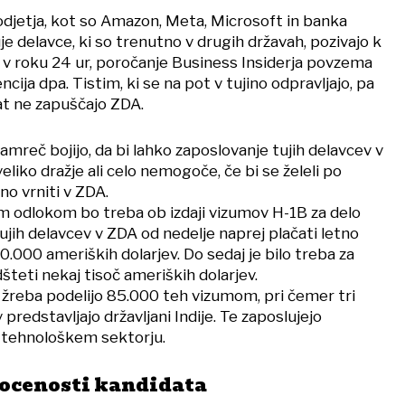
djetja, kot so Amazon, Meta, Microsoft in banka
e delavce, ki so trenutno v drugih državah, pozivajo k
A v roku 24 ur, poročanje Business Insiderja povzema
ija dpa. Tistim, ki se na pot v tujino odpravljajo, pa
at ne zapuščajo ZDA.
amreč bojijo, da bi lahko zaposlovanje tujih delavcev v
eliko dražje ali celo nemogoče, če bi se želeli po
no vrniti v ZDA.
 odlokom bo treba ob izdaji vizumov H-1B za delo
tujih delavcev v ZDA od nedelje naprej plačati letno
00.000 ameriških dolarjev. Do sedaj je bilo treba za
dšteti nekaj tisoč ameriških dolarjev.
 žreba podelijo 85.000 teh vizumom, pri čemer tri
predstavljajo državljani Indije. Te zaposlujejo
 tehnološkem sektorju.
ocenosti kandidata