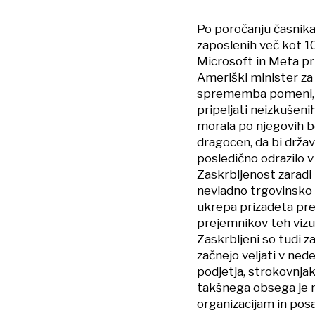
Po poročanju časnika
zaposlenih več kot 10
Microsoft in Meta pri
Ameriški minister za
sprememba pomeni, d
pripeljati neizkušeni
morala po njegovih be
dragocen, da bi državi
posledično odrazilo 
Zaskrbljenost zaradi 
nevladno trgovinsko 
ukrepa prizadeta pre
prejemnikov teh viz
Zaskrbljeni so tudi z
začnejo veljati v ned
podjetja, strokovnj
takšnega obsega je n
organizacijam in po