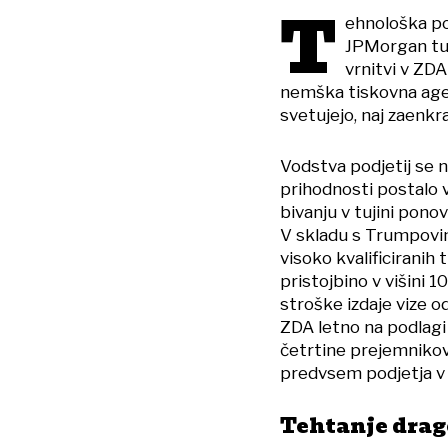
T
ehnološka po
JPMorgan tuj
vrnitvi v ZD
nemška tiskovna agenc
svetujejo, naj zaenkr
Vodstva podjetij se n
prihodnosti postalo v
bivanju v tujini ponov
V skladu s Trumpovim
visoko kvalificiranih 
pristojbino v višini 1
stroške izdaje vize o
ZDA letno na podlagi
četrtine prejemnikov 
predvsem podjetja v
Tehtanje drag