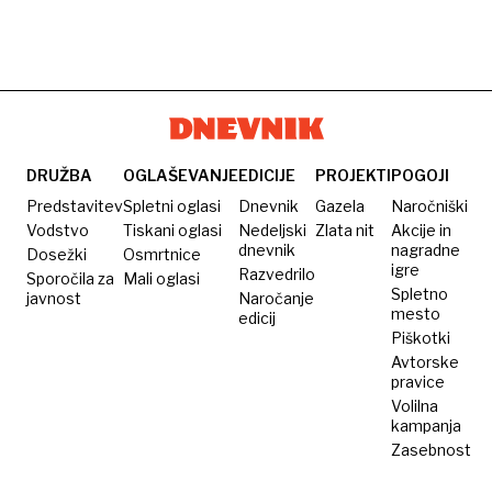
DRUŽBA
OGLAŠEVANJE
EDICIJE
PROJEKTI
POGOJI
Predstavitev
Spletni oglasi
Dnevnik
Gazela
Naročniški
Vodstvo
Tiskani oglasi
Nedeljski
Zlata nit
Akcije in
dnevnik
nagradne
Dosežki
Osmrtnice
igre
Razvedrilo
Sporočila za
Mali oglasi
Spletno
javnost
Naročanje
mesto
edicij
Piškotki
Avtorske
pravice
Volilna
kampanja
Zasebnost