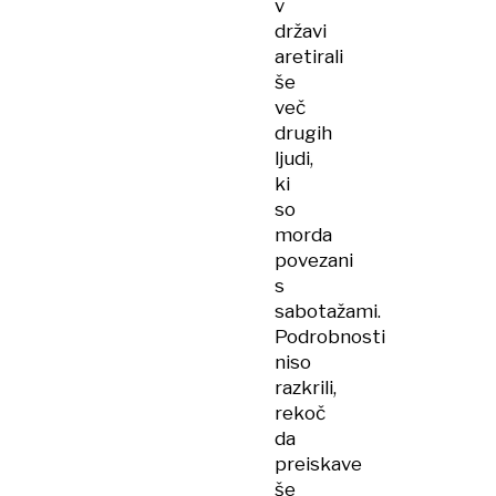
v
državi
aretirali
še
več
drugih
ljudi,
ki
so
morda
povezani
s
sabotažami.
Podrobnosti
niso
razkrili,
rekoč
da
preiskave
še