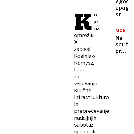
Zgodb
babica
upogn
K
stola,
ot
ki
je
traja
na
MOSTA
stoletj
omrežju
Na
X
smrt
zapisal
prestr
Kosiniak-
bežala
Kamysz,
pred
bodo
krvnik
za
in
varovanje
mimoi
prosila
ključne
za
infrastrukture
pomoč
in
preprečevanje
nadaljnjih
sabotaž
uporabili