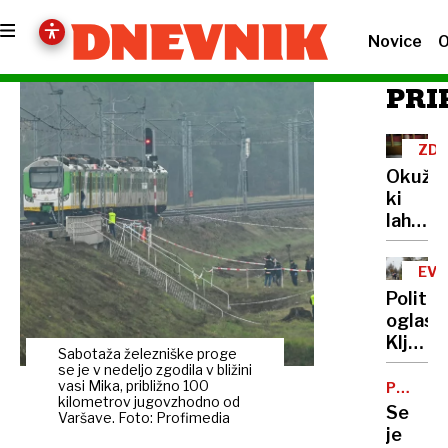
Novice
O
PRI
ZD
Okužba
ki
lahko
prived
do
EVR
pljučni
UR
Politič
Bo
oglasi:
tudi
Kljub
pri
Sabotaža železniške proge
novim
se je v nedeljo zgodila v bližini
nas
pravil
vasi Mika, približno 100
POSKUS
na
kilometrov jugovzhodno od
UBOJA
v
Se
voljo
Varšave. Foto: Profimedia
oglaše
je
neposr