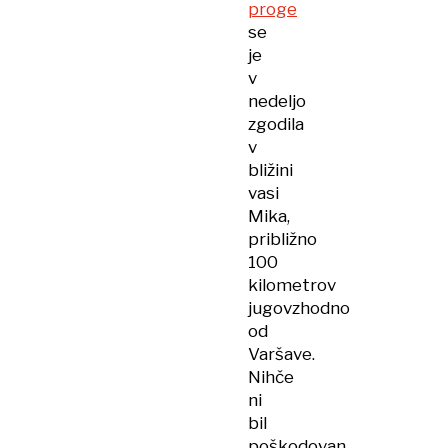
proge
se
je
v
nedeljo
zgodila
v
bližini
vasi
Mika,
približno
100
kilometrov
jugovzhodno
od
Varšave.
Nihče
ni
bil
poškodovan,