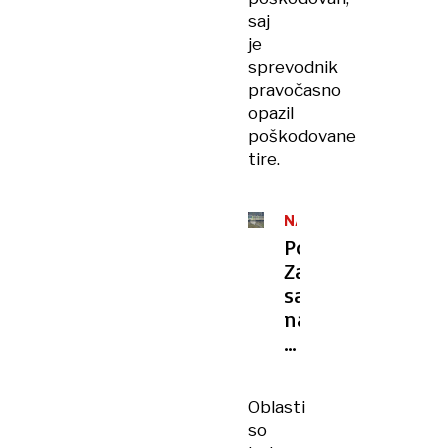
saj
je
sprevodnik
pravočasno
opazil
poškodovane
tire.
NASTAVILA
TRI
Poljska:
BOMBE
Za
sabotažo
na
železnici
kriva
Ukrajinca,
Oblasti
ki
so
delata