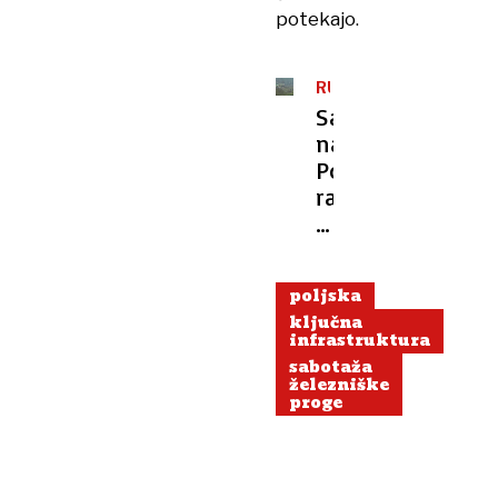
potekajo.
RUSKI
AGENTI?
Sabotaža:
na
Poljskem
razstrelili
železniško
progo
poljska
ključna
infrastruktura
sabotaža
železniške
proge