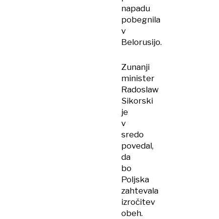
napadu
pobegnila
v
Belorusijo.
Zunanji
minister
Radoslaw
Sikorski
je
v
sredo
povedal,
da
bo
Poljska
zahtevala
izročitev
obeh.