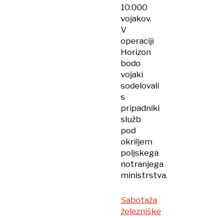
10.000
vojakov.
V
operaciji
Horizon
bodo
vojaki
sodelovali
s
pripadniki
služb
pod
okriljem
poljskega
notranjega
ministrstva.
Sabotaža
železniške