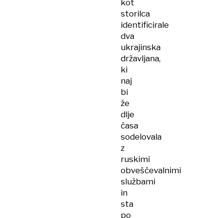
kot
za
storilca
Ruse
identificirale
dva
ukrajinska
državljana,
ki
naj
bi
že
dlje
časa
sodelovala
z
ruskimi
obveščevalnimi
službami
in
sta
po