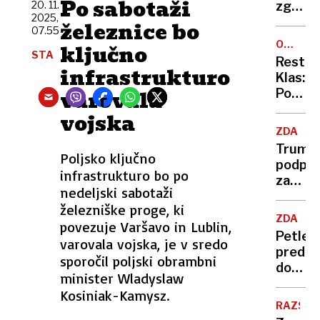
Po sabotaži
divji
zgodil
20. 11.
zaščit
zahod
2025,
čudež?
železnice bo
dojenč
07.55
Izvede
OCENA
ključno
ne
STA
GOSTIL
Restav
verjam
infrastrukturo
Klas:
da
varovala
Po
se je
dobro
vojska
nabode
uhojen
sam
ZDA
poteh
Trump
Cuba
Poljsko ključno
podpis
in
infrastrukturo bo po
zakon
Maxim
nedeljski sabotaži
za
železniške proge, ki
objavo
ZDA
povezuje Varšavo in Lublin,
Epstei
Petlet
varovala vojska, je v sredo
dosjej
pred
sporočil poljski obrambni
domač
minister Wladyslaw
hišo
Kosiniak-Kamysz.
povozi
RAZSTA
opita