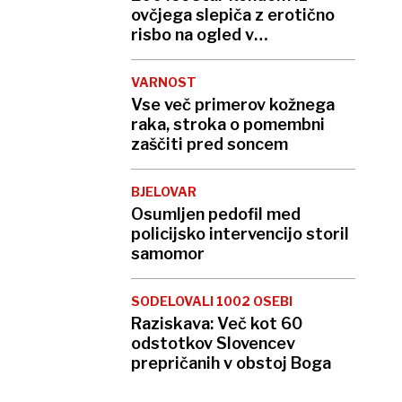
ovčjega slepiča z erotično
risbo na ogled v
Amsterdamu
VARNOST
Vse več primerov kožnega
raka, stroka o pomembni
zaščiti pred soncem
BJELOVAR
Osumljen pedofil med
policijsko intervencijo storil
samomor
SODELOVALI 1002 OSEBI
Raziskava: Več kot 60
odstotkov Slovencev
prepričanih v obstoj Boga