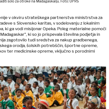
raditi šolo za otroke na Madagaskarju. Foto: UPRS
nije v okviru strateškega partnerstva ministrstva za
zadeve s Slovensko karitas, v sodelovanju z lokalnim
 ki ga vodi misijonar Opeka. Poleg materialne pomoči
a Madagaskar", ki so jo prispevala številna podjetja in
enija zagotovilo tudi sredstva za nakup gradbenega,
skega orodja, šolskih potrebščin, športne opreme,
kov ter medicinske opreme, vključno s porodnimi