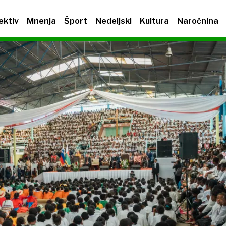
ektiv
Mnenja
Šport
Nedeljski
Kultura
Naročnina