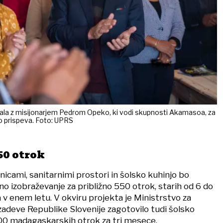
čala z misijonarjem Pedrom Opeko, ki vodi skupnosti Akamasoa, za
ko prispeva. Foto: UPRS
50 otrok
lnicami, sanitarnimi prostori in šolsko kuhinjo bo
 izobraževanje za približno 550 otrok, starih od 6 do
la v enem letu. V okviru projekta je Ministrstvo za
zadeve Republike Slovenije zagotovilo tudi šolsko
00 madagaskarskih otrok za tri mesece.