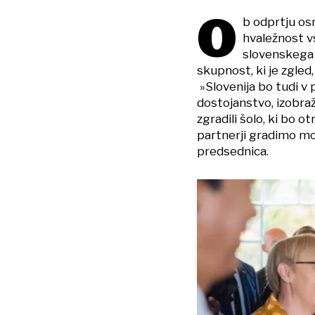
O
b odprtju os
hvaležnost v
slovenskega 
skupnost, ki je zgled
»Slovenija bo tudi v 
dostojanstvo, izobraž
zgradili šolo, ki bo 
partnerji gradimo mos
predsednica.