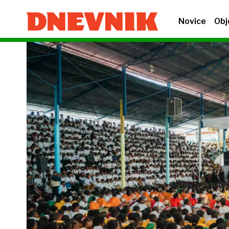
Novice
Obj