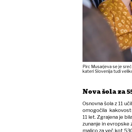
Pirc Musarjeva se je sre
kateri Slovenija tudi veli
Nova šola za 5
Osnovna šola z 11 uči
omogočila kakovostno
11 let. Zgrajena je bi
zunanje in evropske 
malico za več kot 53