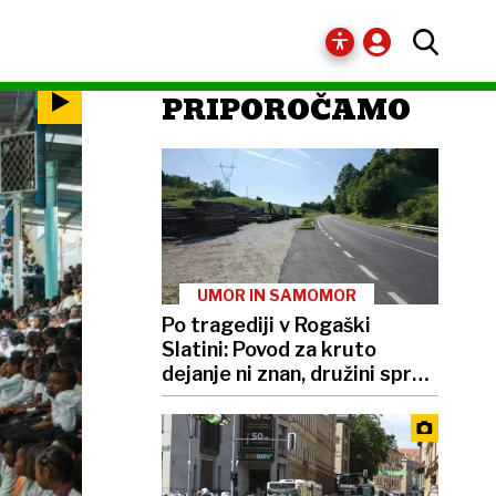
PRIPOROČAMO
UMOR IN SAMOMOR
Po tragediji v Rogaški
Slatini: Povod za kruto
dejanje ni znan, družini sprti
že več let