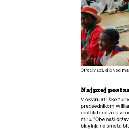
Otroci v šoli, ki jo vodi 
Najprej posta
V okviru afriške turn
predsednikom Willia
multilateralizmu v m
miru. "Obe naši držav
blaginja ne smeta biti