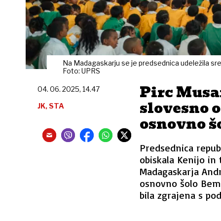
Na Madagaskarju se je predsednica udeležila sreč
Foto: UPRS
Pirc Musa
04. 06. 2025, 14.47
slovesno 
JK, STA
osnovno š
Predsednica republ
obiskala Kenijo in
Madagaskarja Andr
osnovno šolo Bema
bila zgrajena s po