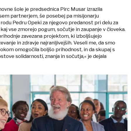
novne šole je predsednica Pirc Musar izrazila
sem partnerjem, še posebej pa misijonarju
rodu Pedru Opeki za njegovo predanost pri delu za
, kaj vse zmorejo pogum, sočutje in zaupanje v človeka.
prihodnje zavezana projektom, ki izboljšujejo
evanje in zdravje najranljivejših. Veseli me, da smo
otrokom omogočila boljšo prihodnost, in da skupaj s
tove solidarnosti, znanja in sočutja,« je dejala