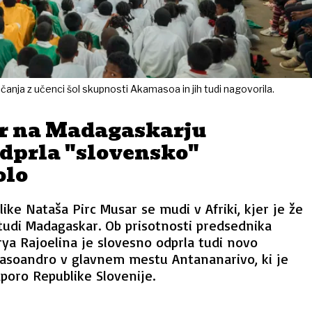
anja z učenci šol skupnosti Akamasoa in jih tudi nagovorila.
r na Madagaskarju
odprla "slovensko"
olo
ike Nataša Pirc Musar se mudi v Afriki, kjer je že
 tudi Madagaskar. Ob prisotnosti predsednika
ya Rajoelina je slovesno odprla tudi novo
soandro v glavnem mestu Antananarivo, ki je
dporo Republike Slovenije.