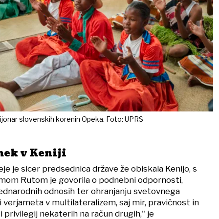
misijonar slovenskih korenin Opeka. Foto: UPRS
nek v Keniji
eje je sicer predsednica države že obiskala Kenijo, s
mom Rutom je govorila o podnebni odpornosti,
ednarodnih odnosih ter ohranjanju svetovnega
i verjameta v multilateralizem, saj mir, pravičnost in
 privilegij nekaterih na račun drugih," je