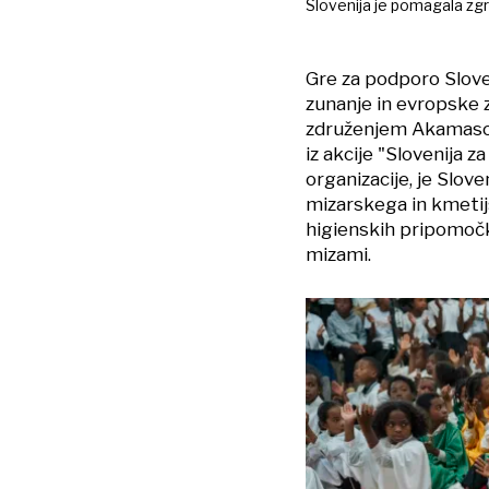
Slovenija je pomagala zg
Gre za podporo Slove
zunanje in evropske 
združenjem Akamasoa,
iz akcije "Slovenija z
organizacije, je Slov
mizarskega in kmetij
higienskih pripomoč
mizami.