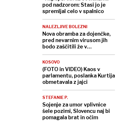
pod nadzorom: Stasi jo je
spremljal celo v spalnico
NALEZLJIVE BOLEZNI
Nova obramba za dojenčke,
pred nevarnim virusom jih
bodo zaščitili že v
porodnišnici
KOSOVO
(FOTO in VIDEO) Kaos v
parlamentu, poslanka Kurtija
obmetavala z jajci
STEFANIE P.
Sojenje za umor vplivnice
šele pozimi, Slovencu naj bi
pomagala brat in očim