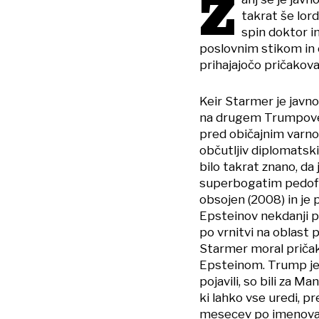
Z
takrat še lord
spin doktor in
poslovnim stikom in
prihajajočo pričakov
Keir Starmer je javn
na drugem Trumpove
pred običajnim varn
občutljiv diplomatski
bilo takrat znano, da 
superbogatim pedofil
obsojen (2008) in je p
Epsteinov nekdanji pri
po vrnitvi na oblast p
Starmer moral priča
Epsteinom. Trump je z
pojavili, so bili za 
ki lahko vse uredi, p
mesecev po imenova