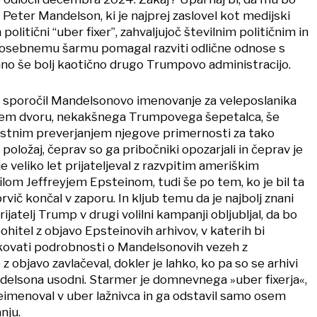
 Peter Mandelson, ki je najprej zaslovel kot medijski
 politični “uber fixer”, zahvaljujoč številnim političnim in
 osebnemu šarmu pomagal razviti odlične odnose s
ano še bolj kaotično drugo Trumpovo administracijo.​
o sporočil Mandelsonovo imenovanje za veleposlanika
m dvoru, nekakšnega Trumpovega šepetalca, še
ostnim preverjanjem njegove primernosti za tako
 položaj, čeprav so ga pribočniki opozarjali in čeprav je
je veliko let prijateljeval z razvpitim ameriškim
om Jeffreyjem Epsteinom, tudi še po tem, ko je bil ta
rvič končal v zaporu. In kljub temu da je najbolj znani
jatelj Trump v drugi volilni kampanji obljubljal, da bo
ohitel z objavo Epsteinovih arhivov, v katerih bi
kovati podrobnosti o Mandelsonovih vezeh z
 objavo zavlačeval, dokler je lahko, ko pa so se arhivi
Mandelsona usodni. Starmer je domnevnega »uber fixerja«,
reimenoval v uber lažnivca in ga odstavil samo osem
nju.