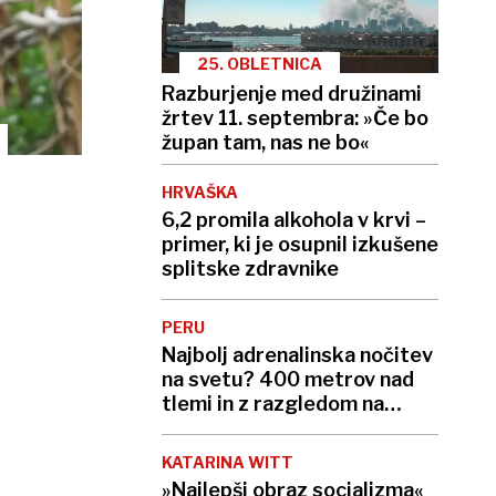
25. OBLETNICA
Razburjenje med družinami
žrtev 11. septembra: »Če bo
župan tam, nas ne bo«
HRVAŠKA
6,2 promila alkohola v krvi –
primer, ki je osupnil izkušene
splitske zdravnike
PERU
Najbolj adrenalinska nočitev
na svetu? 400 metrov nad
tlemi in z razgledom na
globok prepad
KATARINA WITT
»Najlepši obraz socializma«