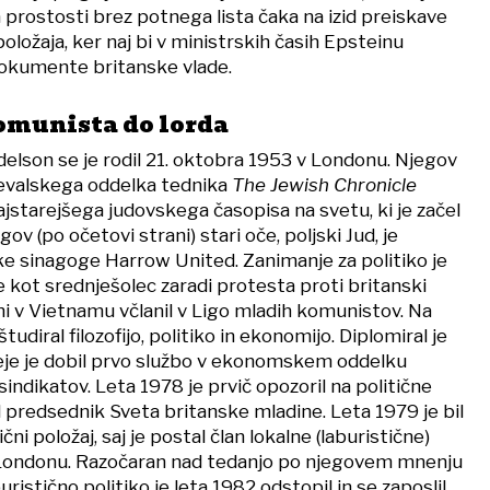
na prostosti brez potnega lista čaka na izid preiskave
oložaja, ker naj bi v ministrskih časih Epsteinu
okumente britanske vlade.
omunista do lorda
lson se je rodil 21. oktobra 1953 v Londonu. Njegov
aševalskega oddelka tednika
The Jewish Chronicle
ajstarejšega judovskega časopisa na svetu, ki je začel
gov (po očetovi strani) stari oče, poljski Jud, je
ke sinagoge Harrow United. Zanimanje za politiko je
je kot srednješolec zaradi protesta proti britanski
ni v Vietnamu včlanil v Ligo mladih komunistov. Na
tudiral filozofijo, politiko in ekonomijo. Diplomiral je
eje je dobil prvo službo v ekonomskem oddelku
sindikatov. Leta 1978 je prvič opozoril na politične
al predsednik Sveta britanske mladine. Leta 1979 je bil
ični položaj, saj je postal član lokalne (laburistične)
Londonu. Razočaran nad tedanjo po njegovem mnenju
ristično politiko je leta 1982 odstopil in se zaposlil