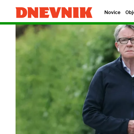
Novice
Obj