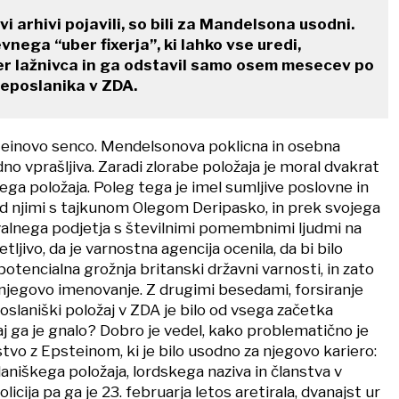
i arhivi pojavili, so bili za Mandelsona usodni.
nega “uber fixerja”, ki lahko vse uredi,
er lažnivca in ga odstavil samo osem mesecev po
leposlanika v ZDA.
teinovo senco. Mendelsonova poklicna in osebna
dno vprašljiva. Zaradi zlorabe položaja je moral dvakrat
ega položaja. Poleg tega je imel sumljive poslovne in
ed njimi s tajkunom Olegom Deripasko, in prek svojega
alnega podjetja s številnimi pomembnimi ljudmi na
ljivo, da je varnostna agencija ocenila, da bi bilo
tencialna grožnja britanski državni varnosti, in zato
 njegovo imenovanje. Z drugimi besedami, forsiranje
slaniški položaj v ZDA je bilo od vsega začetka
 ga je gnalo? Dobro je vedel, kako problematično je
jstvo z Epsteinom, ki je bilo usodno za njegovo kariero:
laniškega položaja, lordskega naziva in članstva v
olicija pa ga je 23. februarja letos aretirala, dvanajst ur