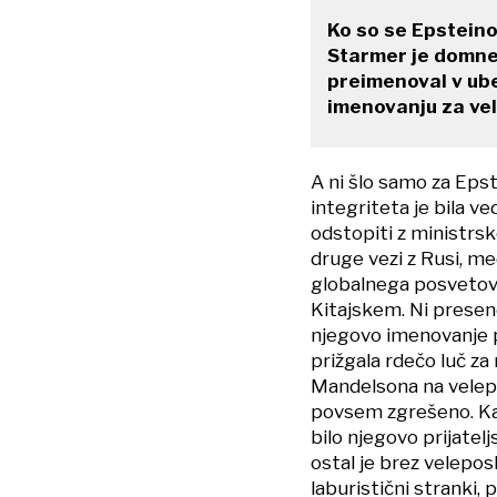
Ko so se Epsteinov
Starmer je domnev
preimenoval v ub
imenovanju za ve
A ni šlo samo za Eps
integriteta je bila ve
odstopiti z ministrsk
druge vezi z Rusi, m
globalnega posvetov
Kitajskem. Ni presenet
njegovo imenovanje po
prižgala rdečo luč za
Mandelsona na velepo
povsem zgrešeno. Kaj
bilo njegovo prijatel
ostal je brez velepos
laburistični stranki, p