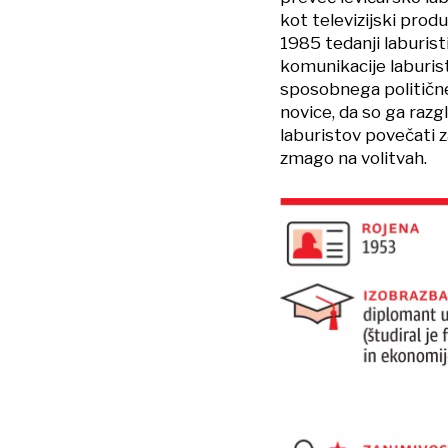
kot televizijski produc
1985 tedanji laburist
komunikacije laburist
sposobnega politične
novice, da so ga razgl
laburistov povečati 
zmago na volitvah.