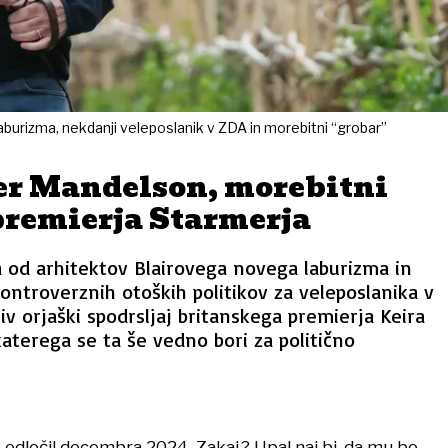
burizma, nekdanji veleposlanik v ZDA in morebitni “grobar”
ter Mandelson, morebitni
premierja Starmerja
od arhitektov Blairovega novega laburizma in
ontroverznih otoških politikov za veleposlanika v
jiv orjaški spodrsljaj britanskega premierja Keira
katerega se ta še vedno bori za politično
no odločil decembra 2024. Zakaj? Upal naj bi, da mu bo