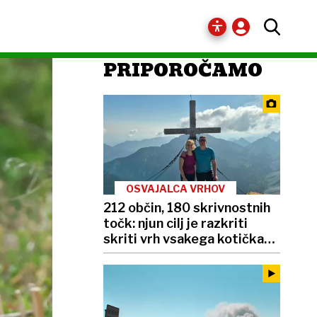
PRIPOROČAMO
OSVAJALCA VRHOV
212 občin, 180 skrivnostnih
točk: njun cilj je razkriti
skriti vrh vsakega kotička
Slovenije