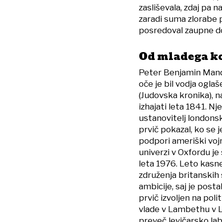
zasliševala, zdaj pa 
zaradi suma zlorabe p
posredoval zaupne d
Od mladega k
Peter Benjamin Mande
oče je bil vodja ogl
(Judovska kronika), n
izhajati leta 1841. Nje
ustanovitelj londons
prvič pokazal, ko se 
podpori ameriški voj
univerzi v Oxfordu je š
leta 1976. Leto kasn
združenja britanskih 
ambicije, saj je post
prvič izvoljen na polit
vlade v Lambethu v 
preveč levičarsko labu