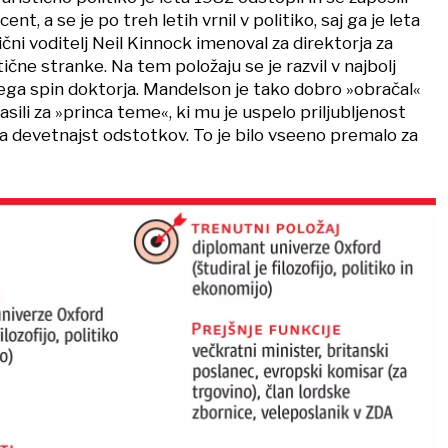
ent, a se je po treh letih vrnil v politiko, saj ga je leta
ični voditelj Neil Kinnock imenoval za direktorja za
ične stranke. Na tem položaju se je razvil v najbolj
ga spin doktorja. Mandelson je tako dobro »obračal«
asili za »princa teme«, ki mu je uspelo priljubljenost
za devetnajst odstotkov. To je bilo vseeno premalo za