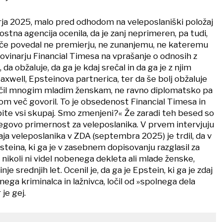
ja 2025, malo pred odhodom na veleposlaniški položaj
ostna agencija ocenila, da je zanj neprimeren, pa tudi,
če povedal ne premierju, ne zunanjemu, ne kateremu
ovinarju Financial Timesa na vprašanje o odnosih z
a obžaluje, da ga je kdaj srečal in da ga je z njim
Maxwell, Epsteinova partnerica, ter da še bolj obžaluje
ročil mnogim mladim ženskam, ne ravno diplomatsko pa
om več govoril. To je obsedenost Financial Timesa in
bite vsi skupaj. Smo zmenjeni?« Že zaradi teh besed so
njegovo primernost za veleposlanika. V prvem intervjuju
aja veleposlanika v ZDA (septembra 2025) je trdil, da v
teina, ki ga je v zasebnem dopisovanju razglasil za
, nikoli ni videl nobenega dekleta ali mlade ženske,
 srednjih let. Ocenil je, da ga je Epstein, ki ga je zdaj
nega kriminalca in lažnivca, ločil od »spolnega dela
 je gej.