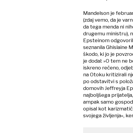
Mandelson je februar
(zdaj vemo, da je varn
da tega menda ni nih
drugemu ministru), n
Epsteinom odgovoril, d
seznanila ​Ghislaine 
škodo, ki jo je povz
je dodal: »O tem ne b
iskreno rečeno, odje
na Otoku kritizirali 
po odstavitvi s polož
domovih Jeffreyja Eps
najboljšega prijatelja
ampak samo gospodinje
opisal kot karizmatič
svojega življenja«, ker