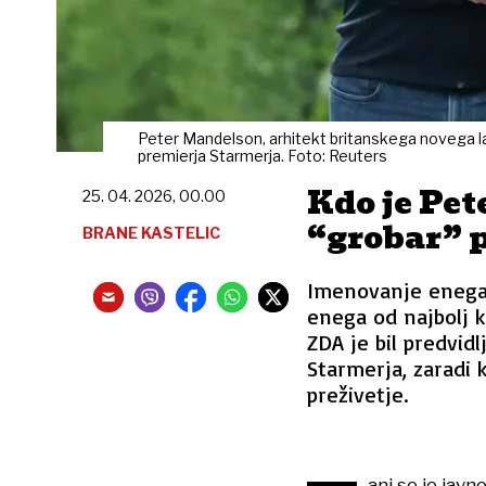
Peter Mandelson, arhitekt britanskega novega la
premierja Starmerja. Foto: Reuters
Kdo je Pe
25. 04. 2026, 00.00
“grobar” 
BRANE KASTELIC
Imenovanje enega 
enega od najbolj k
ZDA je bil predvidl
Starmerja, zaradi 
preživetje.
anj se je jav