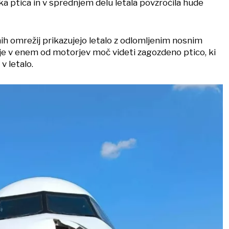
lika ptica in v sprednjem delu letala povzročila hude
ih omrežij prikazujejo letalo z odlomljenim nosnim
 je v enem od motorjev moč videti zagozdeno ptico, ki
 v letalo.