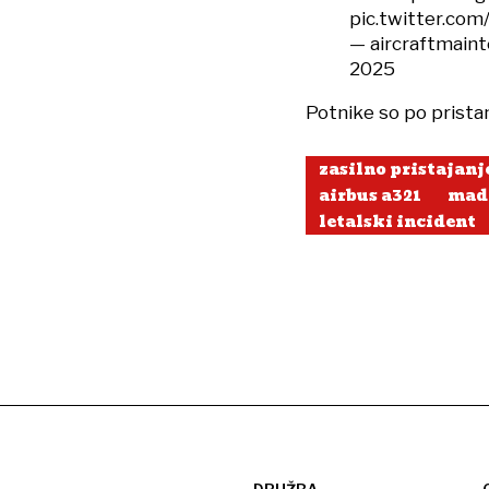
pic.twitter.co
— aircraftmain
2025
Potnike so po pristan
zasilno pristajanj
airbus a321
mad
letalski incident