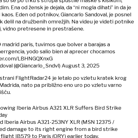
da so se po trku s stropa spustile maske s kisikom,
dim. Ena od žensk je dejala, da “ni mogla dihati” in da je
 kaos. Eden od potnikov, Giancarlo Sandoval, je posnel
 delil na družbenih omrežjih. Na videu je videti potnike
, vidno pretresene in prestrašene.
 madrid paris, tuvimos que bolver a barajas a
merrgencia, yodo salio bien al aprecer chocamos
tter.com/LBHNGQXnxG
doval (@Giancarlo_Sndvl)
August 3, 2025
strani FlightRadar24 je letalo po vzletu kratek krog
adrida, nato pa približno eno uro po vzletu varno
išču.
wing Iberia Airbus A321 XLR Suffers Bird Strike
day
d Iberia Airbus A321-253NY XLR (MSN 12375 /
ed damage to its right engine from a bird strike
flight IB579 to Paris (ORY) earlier today.