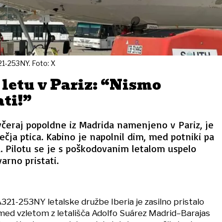
21-253NY. Foto: X
letu v Pariz: “Nismo
ti!”
o včeraj popoldne iz Madrida namenjeno v Pariz, je
ečja ptica. Kabino je napolnil dim, med potniki pa
a. Pilotu se je s poškodovanim letalom uspelo
varno pristati.
321-253NY letalske družbe Iberia je zasilno pristalo
med vzletom z letališča Adolfo Suárez Madrid–Barajas