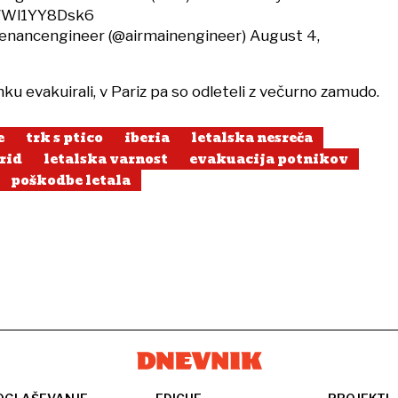
m/Wl1YY8Dsk6
tenancengineer (@airmainengineer)
August 4,
ku evakuirali, v Pariz pa so odleteli z večurno zamudo.
e
trk s ptico
iberia
letalska nesreča
rid
letalska varnost
evakuacija potnikov
poškodbe letala