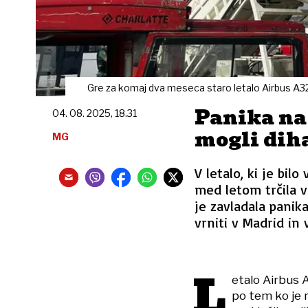
Gre za komaj dva meseca staro letalo Airbus A3
Panika na 
04. 08. 2025, 18.31
mogli diha
MG
V letalo, ki je bil
med letom trčila v
je zavladala panik
vrniti v Madrid in 
L
etalo Airbus A
po tem ko je 