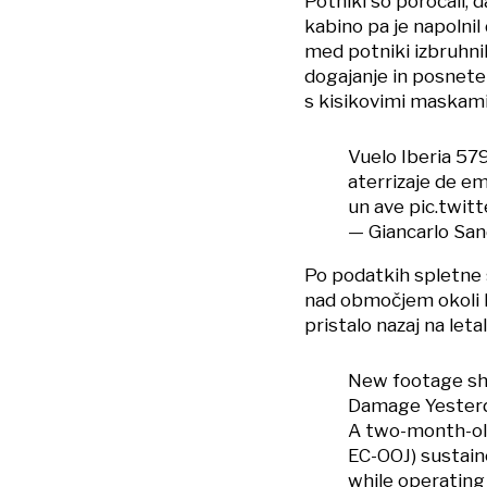
Potniki so poročali, 
kabino pa je napolnil 
med potniki izbruhnil
dogajanje in posnetek
s kisikovimi maskami
Vuelo Iberia 579
aterrizaje de e
un ave
pic.twi
— Giancarlo San
Po podatkih spletne 
nad območjem okoli M
pristalo nazaj na letal
New footage sho
Damage Yester
A two-month-ol
EC-OOJ) sustain
while operating 