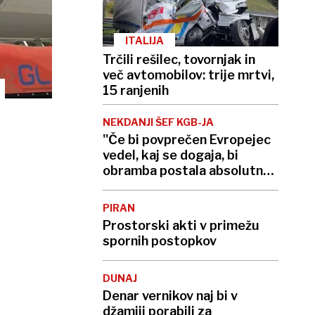
ITALIJA
Trčili rešilec, tovornjak in
več avtomobilov: trije mrtvi,
15 ranjenih
NEKDANJI ŠEF KGB-JA
''Če bi povprečen Evropejec
vedel, kaj se dogaja, bi
obramba postala absolutna
prioriteta!''
PIRAN
Prostorski akti v primežu
spornih postopkov
DUNAJ
Denar vernikov naj bi v
džamiji porabili za