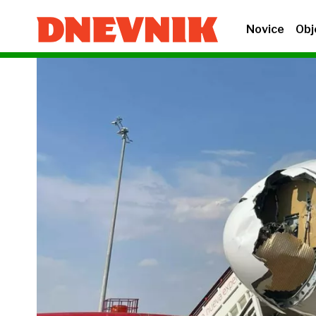
Novice
Obj