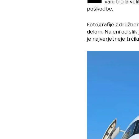
vanj trčila ve
poškodbe.
Fotografije z družben
delom. Na eni od slik
je najverjetneje trčila