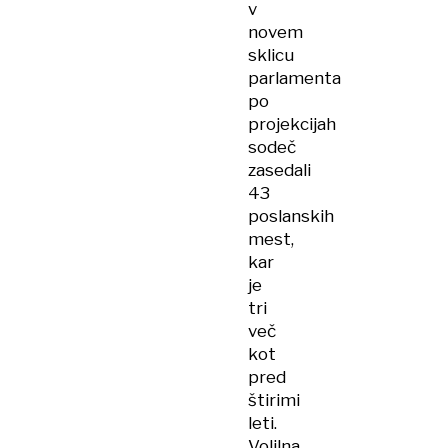
v
novem
sklicu
parlamenta
po
projekcijah
sodeč
zasedali
43
poslanskih
mest,
kar
je
tri
več
kot
pred
štirimi
leti.
Volilna