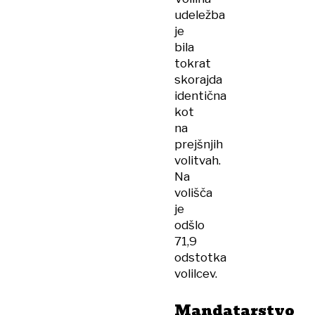
udeležba
je
bila
tokrat
skorajda
identična
kot
na
prejšnjih
volitvah.
Na
volišča
je
odšlo
71,9
odstotka
volilcev.
Mandatarstvo