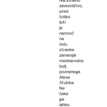
Nacionalno
zavezništvo,
pred
toliko
leti
je
namreč
na
čelu
stranke
zamenjal
mednarodno
bolj
poznanega
Alexa
Stubba.
Ne
čaka
ga
lahko