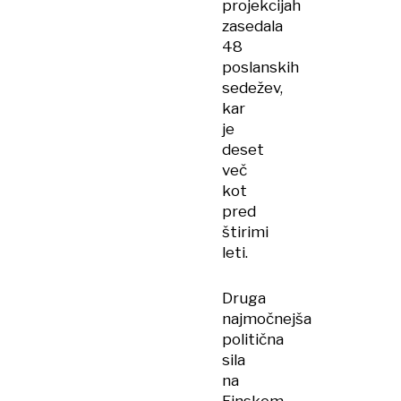
projekcijah
zasedala
48
poslanskih
sedežev,
kar
je
deset
več
kot
pred
štirimi
leti.
Druga
najmočnejša
politična
sila
na
Finskem