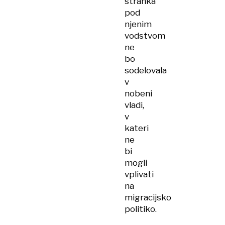
stranka
pod
njenim
vodstvom
ne
bo
sodelovala
v
nobeni
vladi,
v
kateri
ne
bi
mogli
vplivati
na
migracijsko
politiko.