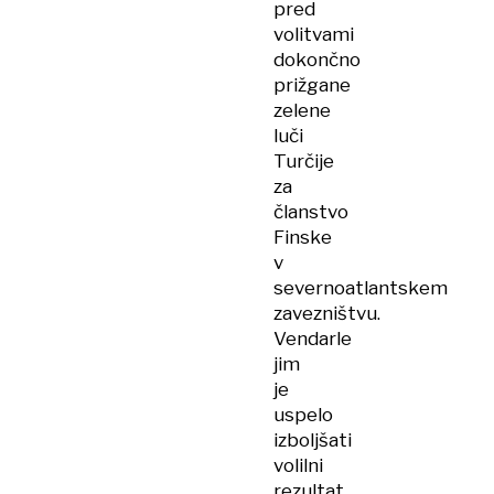
pred
volitvami
dokončno
prižgane
zelene
luči
Turčije
za
članstvo
Finske
v
severnoatlantskem
zavezništvu.
Vendarle
jim
je
uspelo
izboljšati
volilni
rezultat