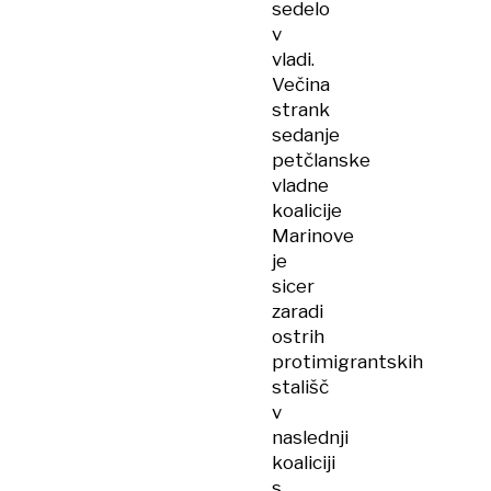
sedelo
v
vladi.
Večina
strank
sedanje
petčlanske
vladne
koalicije
Marinove
je
sicer
zaradi
ostrih
protimigrantskih
stališč
v
naslednji
koaliciji
s