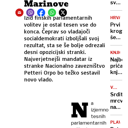
Marinove
svari
pred
občins
Izid finskih parlamentarnih
HRVAŠK
projek
volitev je ostal tesen vse do
Prvi
konca. Čeprav so vladajoči
krog
še
socialdemokrati izboljšali svoj
ne
rezultat, sta se še bolje odrezali
bo
desni opozicijski stranki.
KNJIGE
prines
Najverjetnejši mandatar iz
Najbolj
zmagov
stranke Nacionalno zavezništvo
pričak
Petteri Orpo bo težko sestavil
knjižni
naslovi
novo vlado.
v
VOJNA
2025
V
Srdito
UKRAJIN
N
mrcvar
a
na
izjemno
fronti
tesnih
pred
PLAVAN
parlamentarnih
skoraj