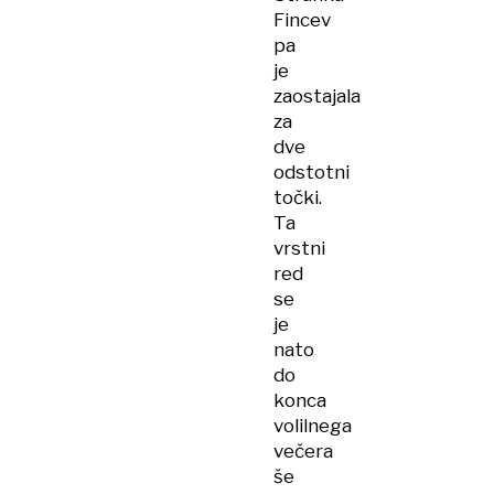
Fincev
pa
je
zaostajala
za
dve
odstotni
točki.
Ta
vrstni
red
se
je
nato
do
konca
volilnega
večera
še