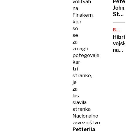
Peter
volitvah
priho
John
na
Trump
Steven
Finskem,
Ob
kjer
takšn
so
BALTSK
odnos
se
MORJE
Hibrid
PZS
za
vojsko
ne
zmago
na
gre
potegovale
morsk
več
kar
dnu
tri
stranke,
je
za
las
slavila
stranka
Nacionalno
zavezništvo
Petterija