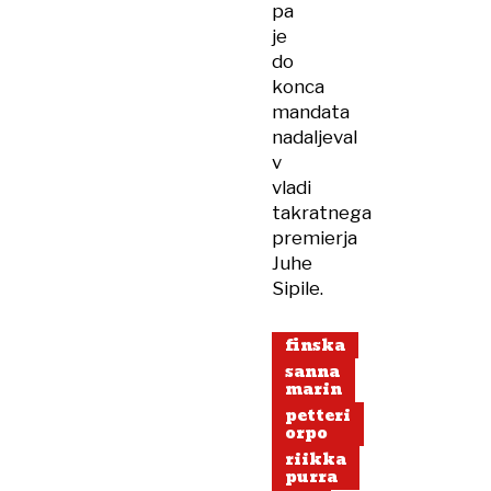
pa
je
do
konca
mandata
nadaljeval
v
vladi
takratnega
premierja
Juhe
Sipile.
finska
sanna
marin
petteri
orpo
riikka
purra