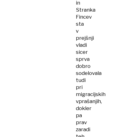
in
Stranka
Fincev
sta
v
prejšnji
vladi
sicer
sprva
dobro
sodelovala
tudi
pri
migracijskih
vprašanjih,
dokler
pa
prav
zaradi
teh