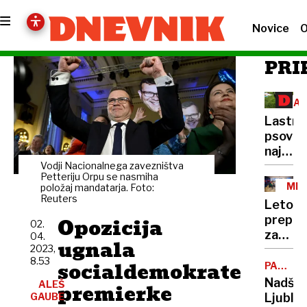
Novice
O
PRI
ZAŠ
ŽIV
Lastni
psov
naj
bi
Vodji Nacionalnega zavezništva
Petteriju Orpu se nasmiha
naložili
MIN
položaj​ mandatarja. Foto:
novo
MEN
Reuters
Leto
dajate
prepih
Opozicija
02.
za
04.
ugnala
2023,
minist
8.53
socialdemokrate
Robert
PARKIR
HIŠA
Goloba
Nadško
ALEŠ
premierke
POD
GAUBE
Ljublja
TRŽNIC