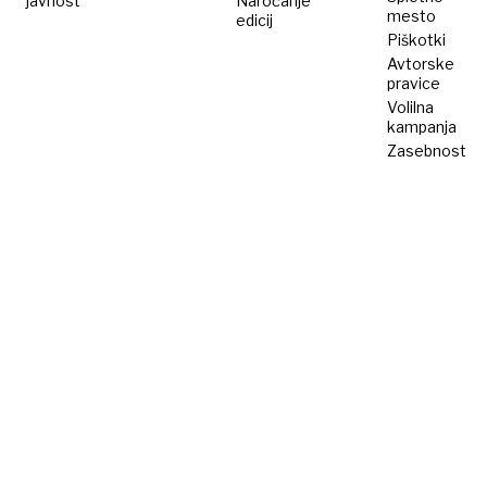
javnost
Naročanje
mesto
edicij
Piškotki
Avtorske
pravice
Volilna
kampanja
Zasebnost