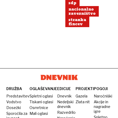
sdp
nacionalno
zavezništvo
stranka
fincev
DRUŽBA
OGLAŠEVANJE
EDICIJE
PROJEKTI
POGOJI
Predstavitev
Spletni oglasi
Dnevnik
Gazela
Naročniški
Vodstvo
Tiskani oglasi
Nedeljski
Zlata nit
Akcije in
dnevnik
nagradne
Dosežki
Osmrtnice
igre
Razvedrilo
Sporočila za
Mali oglasi
Spletno