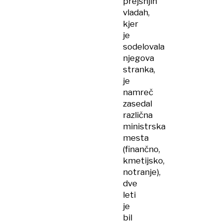
prejšnjih
vladah,
kjer
je
sodelovala
njegova
stranka,
je
namreč
zasedal
različna
ministrska
mesta
(finančno,
kmetijsko,
notranje),
dve
leti
je
bil