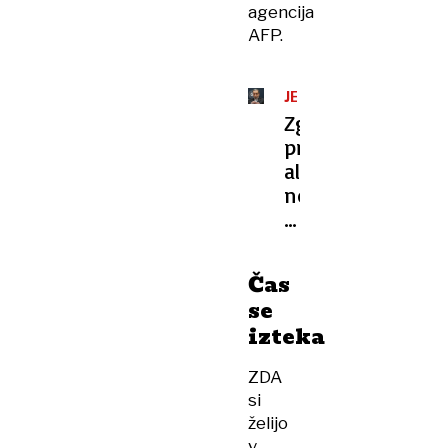
agencija
AFP.
JEDRSKI
SPORAZUM
Zgodovinska
priložnost
ali
nova
slepa
ulica?
ZDA
Čas
in
se
Iran
izteka
znova
v
ZDA
pogajanjih
si
želijo
v