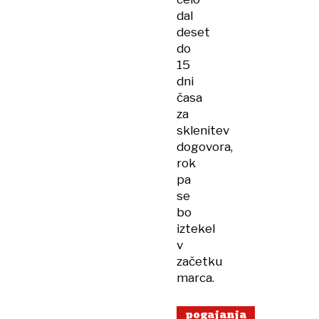
dal
deset
do
15
dni
časa
za
sklenitev
dogovora,
rok
pa
se
bo
iztekel
v
začetku
marca.
pogajanja