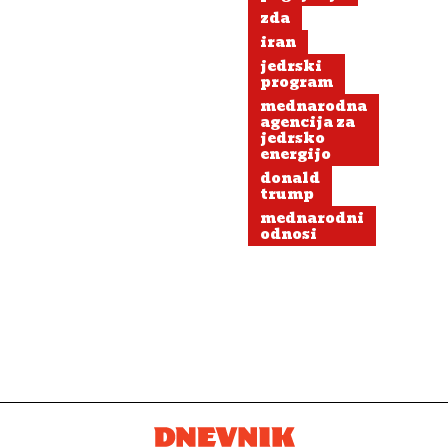
zda
iran
jedrski
program
mednarodna
agencija za
jedrsko
energijo
donald
trump
mednarodni
odnosi