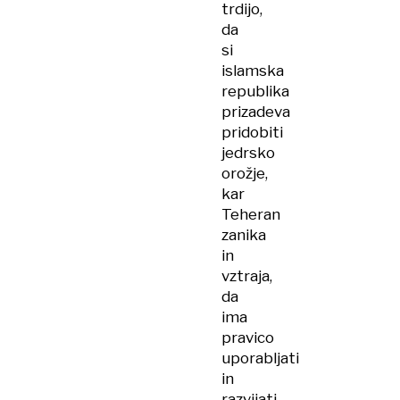
trdijo,
da
si
islamska
republika
prizadeva
pridobiti
jedrsko
orožje,
kar
Teheran
zanika
in
vztraja,
da
ima
pravico
uporabljati
in
razvijati