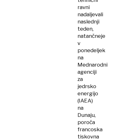
tehnični
ravni
nadaljevali
naslednji
teden,
natančneje
v
ponedeljek
na
Mednarodni
agenciji
za
jedrsko
energijo
(IAEA)
na
Dunaju,
poroča
francoska
tiskovna