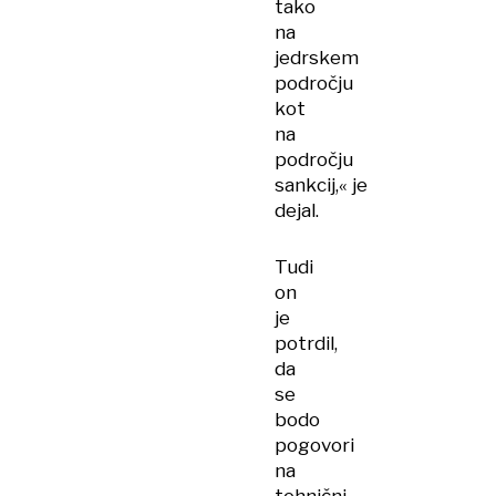
tako
na
jedrskem
področju
kot
na
področju
sankcij,« je
dejal.
Tudi
on
je
potrdil,
da
se
bodo
pogovori
na