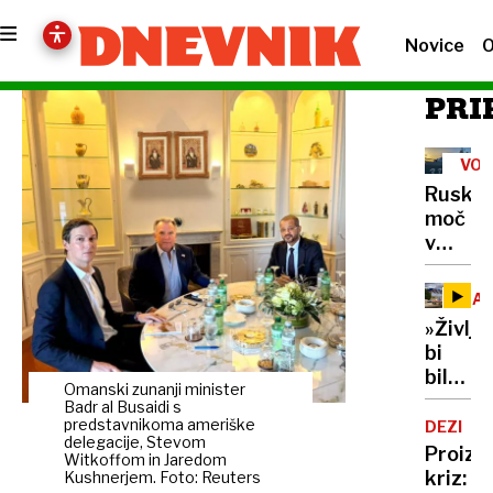
Novice
O
PRI
VOJ
V
Ruska
UKR
moč
v
Tihem
oceanu
NAV
z
»Življe
obsež
bi
vojašk
bilo
vajo
Omanski zunanji minister
dolgoč
Badr al Busaidi s
preizku
97-
predstavnikoma ameriške
DEZINF
mornar
delegacije, Stevom
letnica
Proizv
in
Witkoffom in Jaredom
z
kriz:
Kushnerjem. Foto: Reuters
balisti