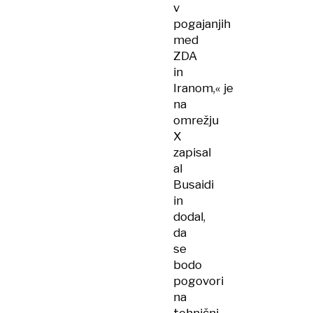
v
pogajanjih
med
ZDA
in
Iranom,« je
na
omrežju
X
zapisal
al
Busaidi
in
dodal,
da
se
bodo
pogovori
na