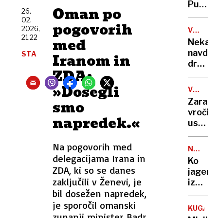
neverj
Putin
rakete
Oman po
26.
podvi
je
02.
podrla
pogovorih
našel
2026,
V
lastni
novo
21.22
ZDA
med
Nekate
rekord
orožje
navduš
STA
Iranom in
za
drugi
destabi
ZDA:
zgrože
evrops
umetn
»Dosegli
demokr
VROČIN
inteli
VAL
Zaradi
smo
ustvari
vročin
nove
napredek.«
ustavlj
viruse
žičnice
na
Na pogovorih med
NA
ledeniš
delegacijama Irana in
HRVAŠK
Ko
smučiš
ZDA, ki so se danes
jagenjč
v
zaključili v Ženevi, je
izginej
Alpah
bil dosežen napredek,
najprej
ga je
je sporočil omanski
KUGA
ubil,
zunanji minister Badr