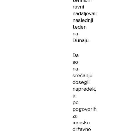
tehnični
ravni
nadaljevali
naslednji
teden
na
Dunaju.
Da
so
na
srečanju
dosegli
napredek,
je
po
pogovorih
za
iransko
državno