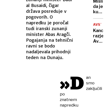
Mislite
nato
al Busaidi, čigar
da je
še
država posreduje v
kuga
ukrade
pogovorih. O
stvar
živino
napredku je poročal
zgodov
AVSTRI
Še
tudi iranski zunanji
Kancle
vedno
minister Abas Aragči.
razjezi
je
Pogajanja na tehnični
Avstrij
med
ravni se bodo
»Skrb
nami
nadaljevala prihodnji
za
in še
teden na Dunaju.
otroke
vedno
ni
je
delo«
smrto
»D
an
smo
zaključili
po
znatnem
napredku