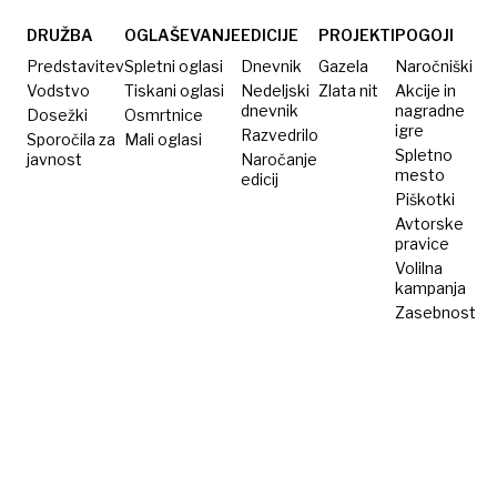
DRUŽBA
OGLAŠEVANJE
EDICIJE
PROJEKTI
POGOJI
Predstavitev
Spletni oglasi
Dnevnik
Gazela
Naročniški
Vodstvo
Tiskani oglasi
Nedeljski
Zlata nit
Akcije in
dnevnik
nagradne
Dosežki
Osmrtnice
igre
Razvedrilo
Sporočila za
Mali oglasi
Spletno
javnost
Naročanje
mesto
edicij
Piškotki
Avtorske
pravice
Volilna
kampanja
Zasebnost