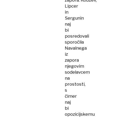
zapora. Kobzev,
Lipcer
in
Sergunin
naj
bi
posredovali
sporočila
Navalnega
iz
zapora
njegovim
sodelavcem
na
prostosti,
s
čimer
naj
bi
opozicijskemu