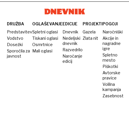
DRUŽBA
OGLAŠEVANJE
EDICIJE
PROJEKTI
POGOJI
Predstavitev
Spletni oglasi
Dnevnik
Gazela
Naročniški
Vodstvo
Tiskani oglasi
Nedeljski
Zlata nit
Akcije in
dnevnik
nagradne
Dosežki
Osmrtnice
igre
Razvedrilo
Sporočila za
Mali oglasi
Spletno
javnost
Naročanje
mesto
edicij
Piškotki
Avtorske
pravice
Volilna
kampanja
Zasebnost