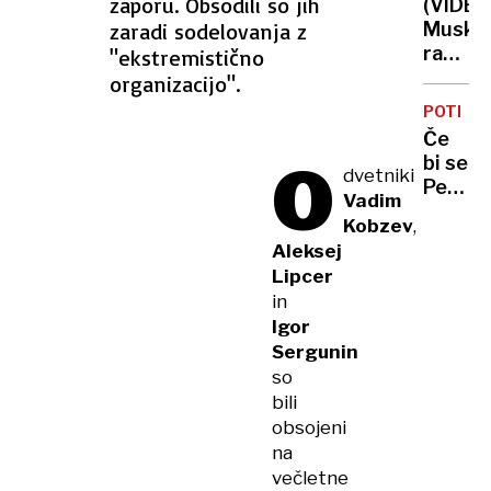
zaporu. Obsodili so jih
(VIDEO
zaradi sodelovanja z
Musko
raketa
"ekstremistično
eksplod
organizacijo".
deževa
POTRES
ostank
Če
prestra
O
bi se
ljudi
dvetniki
Petrinj
Vadim
zgodil
Kobzev
,
v
Aleksej
Ljubljan
Lipcer
bi
in
imeli
Igor
8400
Sergunin
poruše
so
stavb
bili
obsojeni
na
večletne