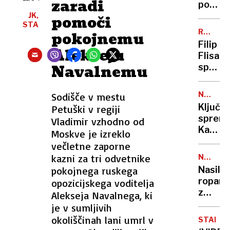
zaradi
podat
o
JK,
pomoči
STA
svojih
RUMENE
pokojnemu
neprem
NOVICE
Filip
Alekseju
raje
Flisar
skrivaj
Navalnemu
sprego
o
svoji
NOVA
Sodišče v mestu
zadnjic
ZAKONO
Ključn
Petuški v regiji
Kordiš
sprem
Vladimir vzhodno od
in
Kako
Moskve je izreklo
Tomič
bo
večletne zaporne
povabil
Golobo
kazni za tri odvetnike
v
NOVO
vlada
MESTO
Venezu
pokojnega ruskega
Nasilni
reform
ropar
opozicijskega voditelja
zdravs
z
Alekseja Navalnega, ki
nožem
je v sumljivih
grozil
okoliščinah lani umrl v
STARSH
mladol