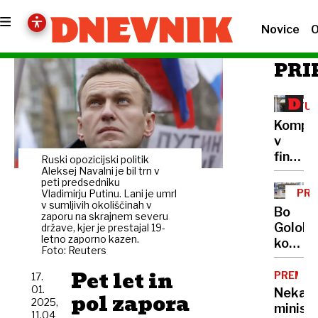
Novice
O
PRI
TUR
Kompa
v
finančn
Ruski opozicijski politik
težava
Aleksej Navalni je bil trn v
peti predsedniku
šefu
PRE
Vladimirju Putinu. Lani je umrl
pa
v sumljivih okoliščinah v
GL
Bo
zaporu na skrajnem severu
790
Golobo
države, kjer je prestajal 19-
tisoča
letno zaporno kazen.
koalicij
Foto: Reuters
uspelo
Pet let in
prešte
PREMOŽ
17.
do
01.
Nekate
pol zapora
2025,
60?
ministr
11.04