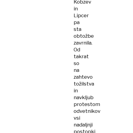
Kobzev
in
Lipcer
pa
sta
obtožbe
zavrnila.
Od
takrat
so
na
zahtevo
tožilstva
in
navkljub
protestom
odvetnikov
vsi
nadaljnji
postopki