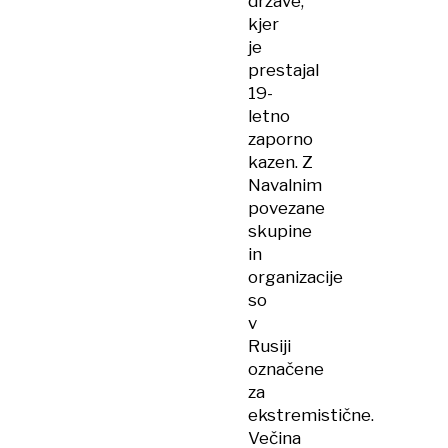
države,
kjer
je
prestajal
19-
letno
zaporno
kazen. Z
Navalnim
povezane
skupine
in
organizacije
so
v
Rusiji
označene
za
ekstremistične.
Večina