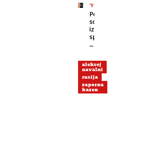
''PATRIOT''
Posthumno
so
izšli
spomini
Alekseja
Navalnega
aleksej
navalni
rusija
zaporna
kazen