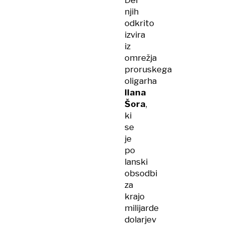
Del
njih
odkrito
izvira
iz
omrežja
proruskega
oligarha
Ilana
Šora
,
ki
se
je
po
lanski
obsodbi
za
krajo
milijarde
dolarjev