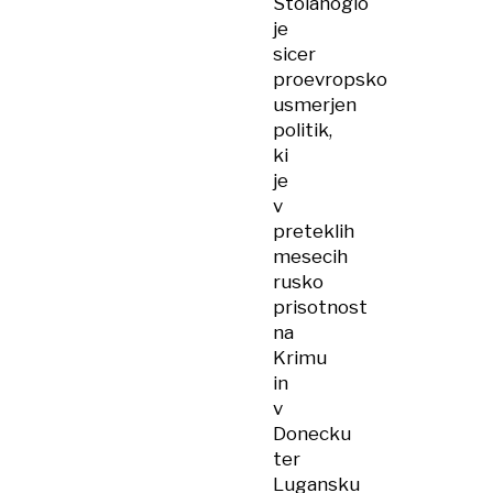
Stoianoglo
je
sicer
proevropsko
usmerjen
politik,
ki
je
v
preteklih
mesecih
rusko
prisotnost
na
Krimu
in
v
Donecku
ter
Lugansku