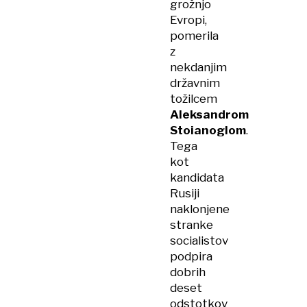
grožnjo
Evropi,
pomerila
z
nekdanjim
državnim
tožilcem
Aleksandrom
Stoianoglom
.
Tega
kot
kandidata
Rusiji
naklonjene
stranke
socialistov
podpira
dobrih
deset
odstotkov