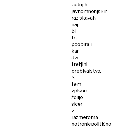
zadnjih
javnomnenjskih
raziskavah
naj
bi
to
podpirali
kar
dve
tretjini
prebivalstva.
S
tem
vpisom
želijo
sicer
v
razmeroma
notranjepolitično