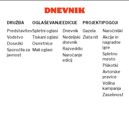
DRUŽBA
OGLAŠEVANJE
EDICIJE
PROJEKTI
POGOJI
Predstavitev
Spletni oglasi
Dnevnik
Gazela
Naročniški
Vodstvo
Tiskani oglasi
Nedeljski
Zlata nit
Akcije in
dnevnik
nagradne
Dosežki
Osmrtnice
igre
Razvedrilo
Sporočila za
Mali oglasi
Spletno
javnost
Naročanje
mesto
edicij
Piškotki
Avtorske
pravice
Volilna
kampanja
Zasebnost