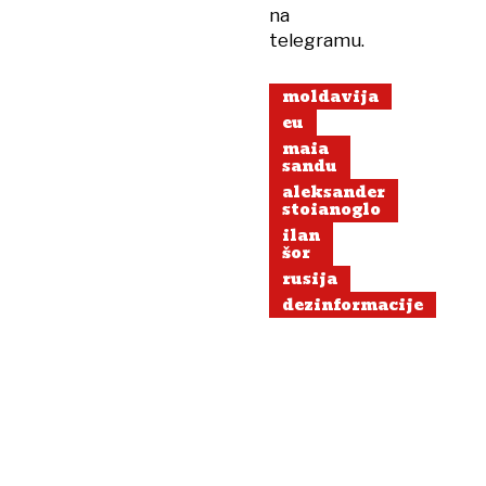
na
telegramu.
moldavija
eu
maia
sandu
aleksander
stoianoglo
ilan
šor
rusija
dezinformacije