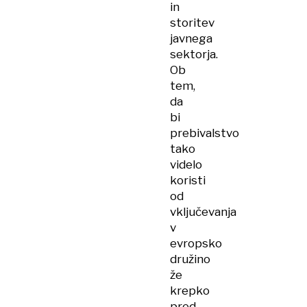
in
storitev
javnega
sektorja.
Ob
tem,
da
bi
prebivalstvo
tako
videlo
koristi
od
vključevanja
v
evropsko
družino
že
krepko
pred