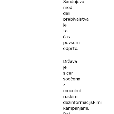
Sandujevo
med
deli
prebivalstva,
je
ta
čas
povsem
odprto.
Država
je
sicer
soočena
z
močnimi
ruskimi
dezinformacijskimi
kampanjami.