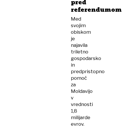
pred
referendumom
Med
svojim
obiskom
je
najavila
triletno
gospodarsko
in
predpristopno
pomoč
za
Moldavijo
v
vrednosti
1,8
milijarde
evrov.