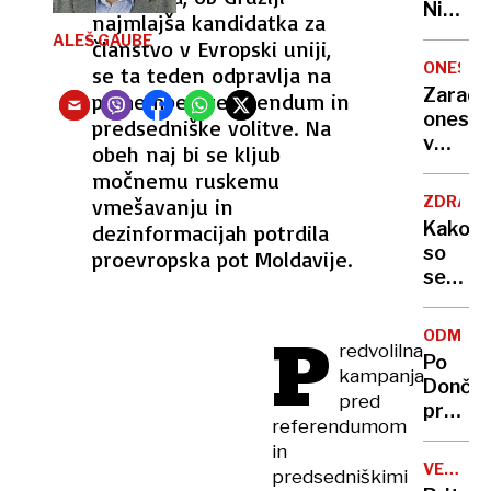
Nikoli
najmlajša kandidatka za
nisem
ALEŠ GAUBE
članstvo v Evropski uniji,
pomisli
ONESNA
se ta teden odpravlja na
da je
Zaradi
pomemben referendum in
to v
onesna
predsedniške volitve. Na
moji
v
obeh naj bi se kljub
Ljublja
delu
močnemu ruskemu
sploh
Logat
mogoč
ZDRAVS
vmešavanju in
voda
Kako
dezinformacijah potrdila
nepitn
so
proevropska pot Moldavije.
se
zasuka
cilji
P
ODMEV
Golobo
redvolilna
Po
vlade
kampanja
Dončić
pred
prodaji
referendumom
Karma
in
je
VELIKA
predsedniškimi
psica,
BRITANI