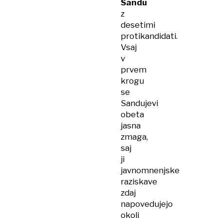
Sandu
z
desetimi
protikandidati.
Vsaj
v
prvem
krogu
se
Sandujevi
obeta
jasna
zmaga,
saj
ji
javnomnenjske
raziskave
zdaj
napovedujejo
okoli