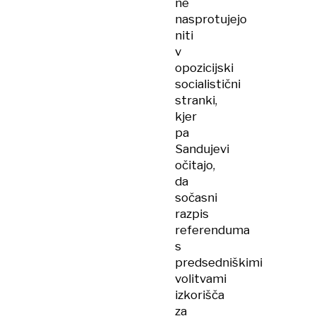
ne
nasprotujejo
niti
v
opozicijski
socialistični
stranki,
kjer
pa
Sandujevi
očitajo,
da
sočasni
razpis
referenduma
s
predsedniškimi
volitvami
izkorišča
za