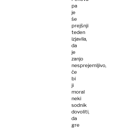
pa
je
še
prejšnji
teden
izjavila,
da
je
zanjo
nesprejemljivo,
če
bi
ji
moral
neki
sodnik
dovoliti,
da
gre