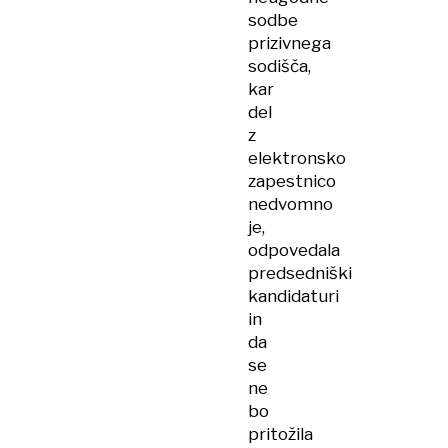
sodbe
prizivnega
sodišča,
kar
del
z
elektronsko
zapestnico
nedvomno
je,
odpovedala
predsedniški
kandidaturi
in
da
se
ne
bo
pritožila