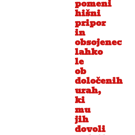
pomeni
hišni
pripor
in
obsojenec
lahko
le
ob
določenih
urah,
ki
mu
jih
dovoli