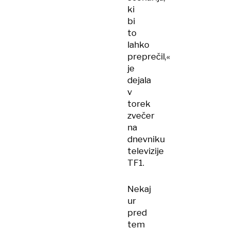
ki
bi
to
lahko
preprečil,«
je
dejala
v
torek
zvečer
na
dnevniku
televizije
TF1.
Nekaj
ur
pred
tem