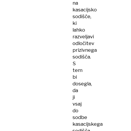
na
kasacijsko
sodišče,
ki
lahko
razveljavi
odločitev
prizivnega
sodišča.
S
tem
bi
dosegla,
da
ji
vsaj
do
sodbe
kasacijskega
sodišča