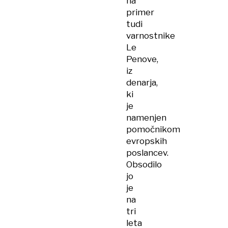
na
primer
tudi
varnostnike
Le
Penove,
iz
denarja,
ki
je
namenjen
pomočnikom
evropskih
poslancev.
Obsodilo
jo
je
na
tri
leta