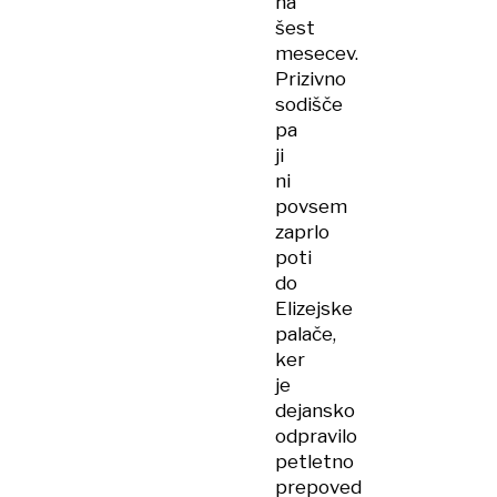
na
šest
mesecev.
Prizivno
sodišče
pa
ji
ni
povsem
zaprlo
poti
do
Elizejske
palače,
ker
je
dejansko
odpravilo
petletno
prepoved