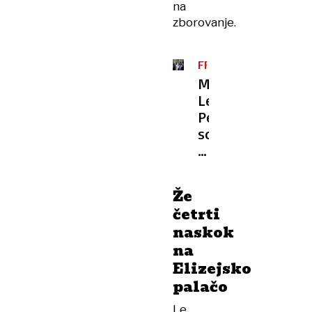
na
zborovanje.
FRANCIJA
Marine
Le
Pen
so
se
odprla
vrata
Že
do
četrti
predsedniške
naskok
kandidature,
na
toda
Elizejsko
…
palačo
Le