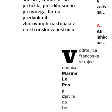
semaf
V
vojaški
pritožila, potrdilo sodbo
zalivu
poslih
prizivnega, bo na
na
predvolilnih
Pašma
zborovanjih nastopala z
našli
VSEVED
truplo
elektronsko zapestnico.
NEDA
Ali
24-
lahko
letneg
na
Sloven
V
balkon
oditeljica
bloka
francoske
pečem
skrajne
na
desnice
žaru?
Marine
Odgov
Le
vas
Pen
zna
je
presen
izjavila,
da
bo