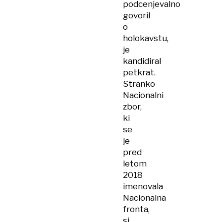
podcenjevalno
govoril
o
holokavstu,
je
kandidiral
petkrat.
Stranko
Nacionalni
zbor,
ki
se
je
pred
letom
2018
imenovala
Nacionalna
fronta,
si