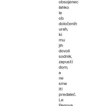
obsojenec
lahko
le
ob
določenih
urah,
ki
mu
jih
dovoli
sodnik,
zapusti
dom,
a
ne
sme
iti
predaleč.
Le
Penova