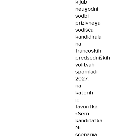
kljub
neugodni
sodbi
prizivnega
sodišča
kandidirala
na
francoskih
predsedniških
volitvah
spomladi
2027,
na
katerih
je
favoritka.
»Sem
kandidatka.
Ni
scenarija,