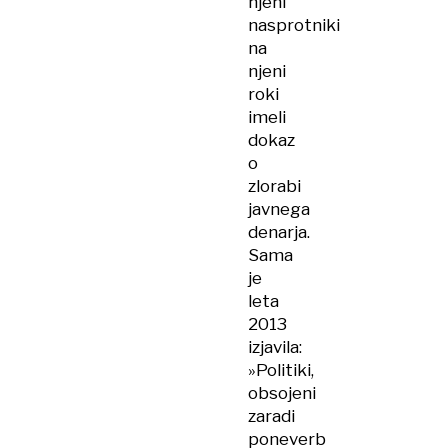
njeni
nasprotniki
na
njeni
roki
imeli
dokaz
o
zlorabi
javnega
denarja.
Sama
je
leta
2013
izjavila:
»Politiki,
obsojeni
zaradi
poneverb