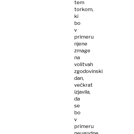
tem
torkom,
ki
bo
v
primeru
njene
zmage
na
volitvah
zgodovinski
dan,
večkrat
izjavila,
da
se
bo
v
primeru
neugodne