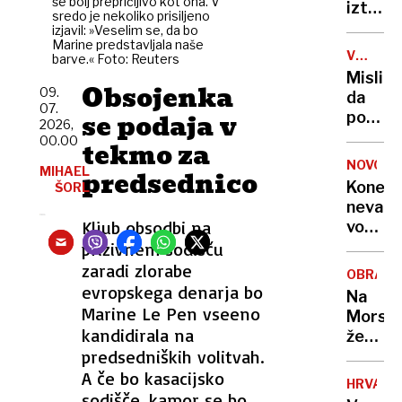
še bolj prepričljivo kot ona. V
Emirat
izteka:
sredo je nekoliko prisiljeno
a
če
izjavil: »Veselim se, da bo
čaka
Marine predstavljala naše
se
V
barve.« Foto: Reuters
jih
bo
ŠTEVIL
Mislite
zahtev
nasedli
Obsojenka
09.
da
pot
tanker
07.
se podaja v
poznat
do
2026,
prelomi
pivo?
00.00
sanjsk
tekmo za
grozi
5000
službe
okoljs
NOVOST
MIHAEL
predsednico
let
katast
Konec
ŠORL
zgodov
nevarn
10.000
Kljub obsodbi na
voženj
vrst
skozi
prizivnem sodišču
in
»ljublj
zaradi zlorabe
39
OBRAM
Benetk
evropskega denarja bo
milijar
Na
Podvo
Marine Le Pen vseeno
litrov
Morsu
na
kandidirala na
na
že
Celovš
leto
predsedniških volitvah.
diši
dobil
po
A če bo kasacijsko
pametn
HRVAŠK
novih
sodišče, kamor se bo