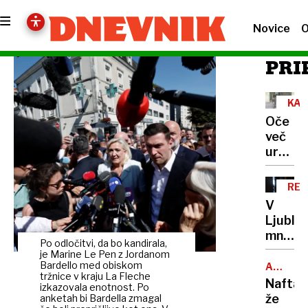
Novice
O
PRI
KAM
Oče
več
ur
ponoči
zadrže
RE
otroka
V
in
Ljublja
grozil
množič
z
Po odločitvi, da bo kandirala,
na
je Marine Le Pen z Jordanom
orožje
razgov
Bardello med obiskom
ARABSK
tržnice v kraju La Fleche
MORJE
za
Nafta
izkazovala enotnost. Po
družbo
že
anketah bi Bardella zmagal