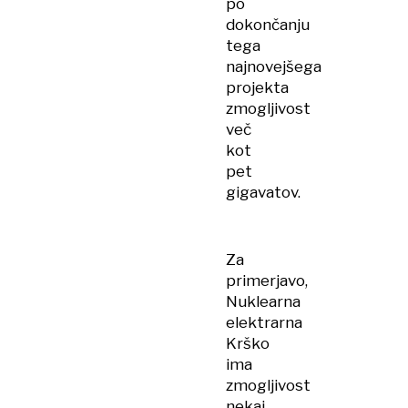
po
dokončanju
tega
najnovejšega
projekta
zmogljivost
več
kot
pet
gigavatov.
Za
primerjavo,
Nuklearna
elektrarna
Krško
ima
zmogljivost
nekaj