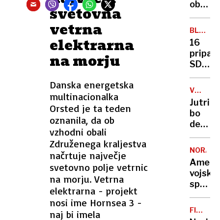
arktič
ob
svetovna
otoka
božiču
vetrna
in
BLIŽNJI
začetk
elektrarna
VZHOD
16
sveteg
pripad
na morju
leta
SDF
poudar
ubitih
pomen
Danska energetska
v
upanja
VREMEN
multinacionalka
spopad
NAPOVE
Jutri
Orsted je ta teden
na
bo
severo
oznanila, da ob
delno
Sirije
vzhodni obali
jasno,
Združenega kraljestva
ponek
NORAD
načrtuje največje
oblačn
Ameri
svetovno polje vetrnic
vojska
na morju. Vetrna
spreml
elektrarna - projekt
Božičk
nosi ime Hornsea 3 -
potova
FILMSK
naj bi imela
po
NAPOVE