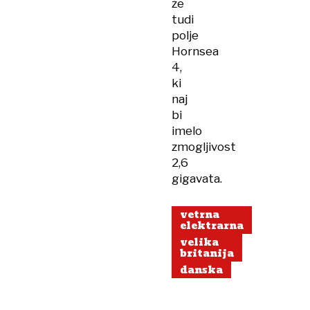
že
tudi
polje
Hornsea
4,
ki
naj
bi
imelo
zmogljivost
2,6
gigavata.
vetrna
elektrarna
velika
britanija
danska