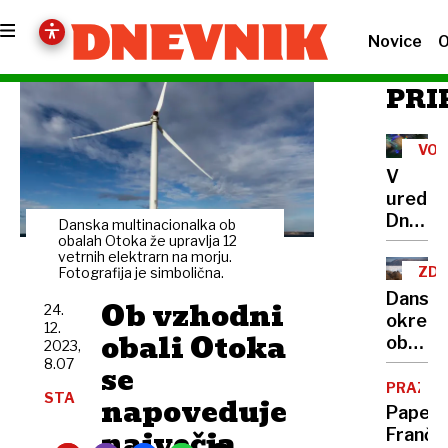
Novice
O
PRI
VOŠ
V
uredni
Dnevni
Danska multinacionalka ob
vam
obalah Otoka že upravlja 12
vetrnih elektrarn na morju.
želimo
ZDA
Fotografija je simbolična.
miren
DA
Dansk
Ob vzhodni
božič
24.
okrepi
12.
obali Otoka
obram
2023,
Grenlan
8.07
se
Trump
PRAZNIK
STA
napoveduje
zanima
Papež
nakup
največja
Franči