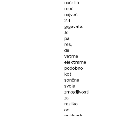
načrtih
moč
največ
2,4
gigavata.
Je
pa
res,
da
vetrne
elektrarne
podobno
kot
sončne
svoje
zmogljivosti
za
razliko
od
nukleark