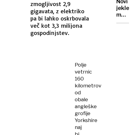
Novi
zmogljivost 2,9
sveto
jekleni
gigavata, z elektriko
nebu
mož
pa bi lahko oskrbovala
prihaja
več kot 3,3 milijona
prihod
gospodinjstev.
poletj
Polje
vetrnic
160
kilometrov
od
obale
angleške
grofije
Yorkshire
naj
bi