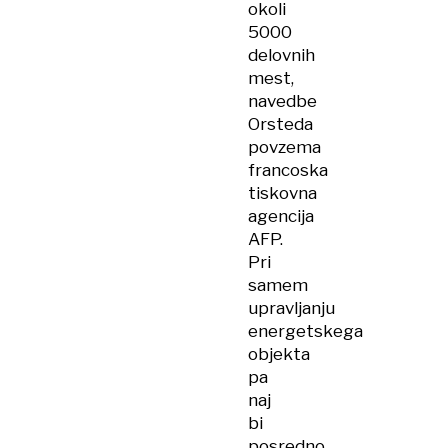
okoli
5000
delovnih
mest,
navedbe
Orsteda
povzema
francoska
tiskovna
agencija
AFP.
Pri
samem
upravljanju
energetskega
objekta
pa
naj
bi
posredno