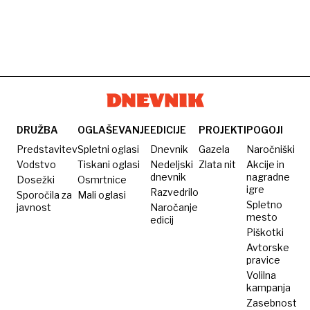
DRUŽBA
OGLAŠEVANJE
EDICIJE
PROJEKTI
POGOJI
Predstavitev
Spletni oglasi
Dnevnik
Gazela
Naročniški
Vodstvo
Tiskani oglasi
Nedeljski
Zlata nit
Akcije in
dnevnik
nagradne
Dosežki
Osmrtnice
igre
Razvedrilo
Sporočila za
Mali oglasi
Spletno
javnost
Naročanje
mesto
edicij
Piškotki
Avtorske
pravice
Volilna
kampanja
Zasebnost