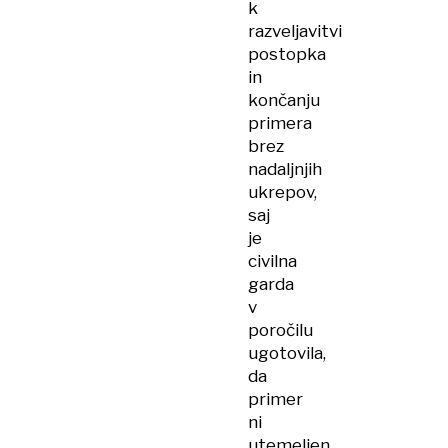
k
razveljavitvi
postopka
in
končanju
primera
brez
nadaljnjih
ukrepov,
saj
je
civilna
garda
v
poročilu
ugotovila,
da
primer
ni
utemeljen.