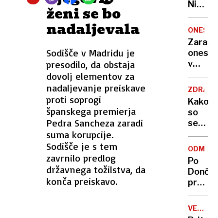
Nikoli
ženi se bo
nisem
nadaljevala
pomisli
ONESNA
da je
Zaradi
to v
Sodišče v Madridu je
onesna
moji
presodilo, da obstaja
v
Ljublja
delu
dovolj elementov za
sploh
Logat
nadaljevanje preiskave
mogoč
ZDRAVS
voda
proti soprogi
Kako
nepitn
španskega premierja
so
Pedra Sancheza zaradi
se
suma korupcije.
zasuka
cilji
Sodišče je s tem
ODMEV
Golobo
zavrnilo predlog
Po
vlade
državnega tožilstva, da
Dončić
konča preiskavo.
prodaji
Karma
je
VELIKA
psica,
BRITANI