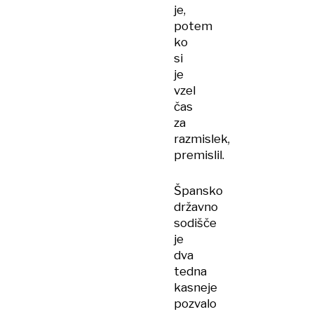
je,
potem
ko
si
je
vzel
čas
za
razmislek,
premislil.
Špansko
državno
sodišče
je
dva
tedna
kasneje
pozvalo