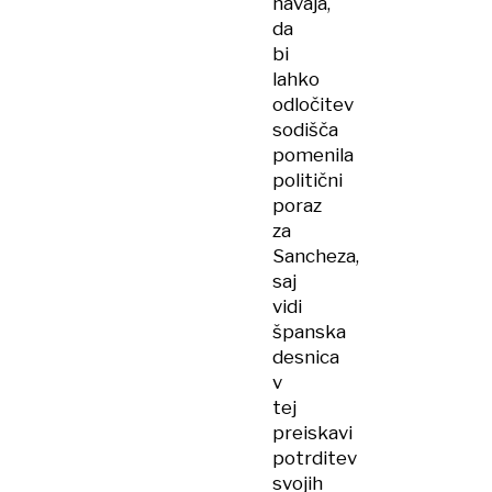
navaja,
da
bi
lahko
odločitev
sodišča
pomenila
politični
poraz
za
Sancheza,
saj
vidi
španska
desnica
v
tej
preiskavi
potrditev
svojih