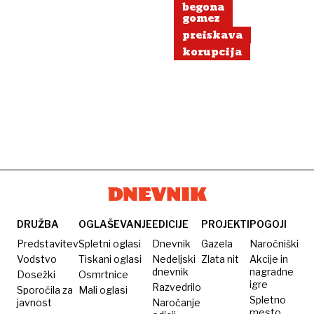
begona
gomez
preiskava
korupcija
DRUŽBA
OGLAŠEVANJE
EDICIJE
PROJEKTI
POGOJI
Predstavitev
Spletni oglasi
Dnevnik
Gazela
Naročniški
Vodstvo
Tiskani oglasi
Nedeljski
Zlata nit
Akcije in
dnevnik
nagradne
Dosežki
Osmrtnice
igre
Razvedrilo
Sporočila za
Mali oglasi
Spletno
javnost
Naročanje
mesto