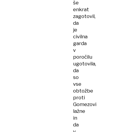
še
enkrat
zagotovil,
da
je
civilna
garda
v
poročilu
ugotovila,
da
so
vse
obtožbe
proti
Gomezovi
lažne
in
da
v