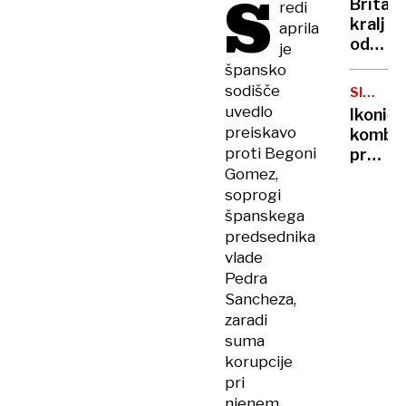
S
Britan
redi
Nico
kralj
aprila
pa
odpove
je
njen
obvezn
špansko
sin
zaradi
sodišče
SIMBOL
strans
HIPIJEV
uvedlo
Ikoničn
učinko
preiskavo
kombi
zdravlj
proti Begoni
praznu
raka
Gomez,
75.
rojstni
soprogi
dan
španskega
predsednika
vlade
Pedra
Sancheza,
zaradi
suma
korupcije
pri
njenem