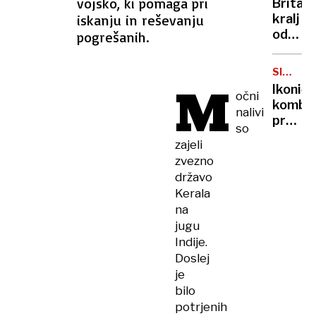
vojsko, ki pomaga pri
Britan
Nico
iskanju in reševanju
kralj
pa
odpove
pogrešanih.
njen
obvezn
sin
zaradi
SIMBOL
strans
M
HIPIJEV
Ikoničn
očni
učinko
kombi
zdravlj
nalivi
praznu
raka
so
75.
zajeli
rojstni
zvezno
dan
državo
Kerala
na
jugu
Indije.
Doslej
je
bilo
potrjenih