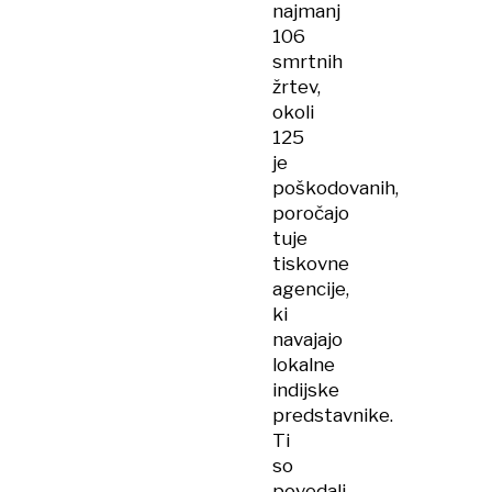
najmanj
106
smrtnih
žrtev,
okoli
125
je
poškodovanih,
poročajo
tuje
tiskovne
agencije,
ki
navajajo
lokalne
indijske
predstavnike.
Ti
so
povedali,