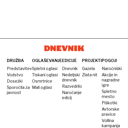
DRUŽBA
OGLAŠEVANJE
EDICIJE
PROJEKTI
POGOJI
Predstavitev
Spletni oglasi
Dnevnik
Gazela
Naročniški
Vodstvo
Tiskani oglasi
Nedeljski
Zlata nit
Akcije in
dnevnik
nagradne
Dosežki
Osmrtnice
igre
Razvedrilo
Sporočila za
Mali oglasi
Spletno
javnost
Naročanje
mesto
edicij
Piškotki
Avtorske
pravice
Volilna
kampanja