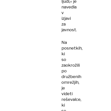
ljudi,« je
navedla
v
izjavi
za
javnost.
Na
posnetkih,
ki
so
zaokrožili
po
družbenih
omrežjih,
je
videti
reševalce,
ki
se