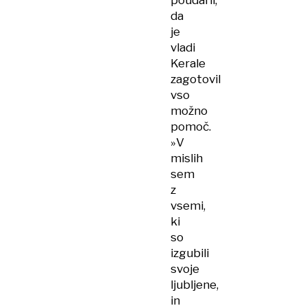
poudaril,
da
je
vladi
Kerale
zagotovil
vso
možno
pomoč.
»V
mislih
sem
z
vsemi,
ki
so
izgubili
svoje
ljubljene,
in