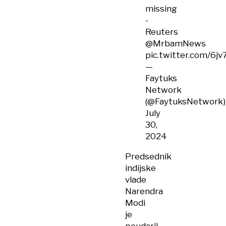
missing
-
Reuters
@MrbamNews
pic.twitter.com/6j
—
Faytuks
Network
(@FaytuksNetwork)
July
30,
2024
Predsednik
indijske
vlade
Narendra
Modi
je