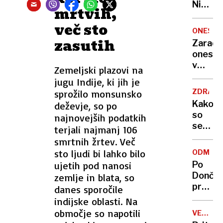
Nikoli
mrtvih,
nisem
več sto
pomisli
ONESNA
da je
zasutih
Zaradi
to v
onesna
moji
v
Zemeljski plazovi na
Ljublja
delu
jugu Indije, ki jih je
sploh
Logat
mogoč
ZDRAVS
sprožilo monsunsko
voda
Kako
deževje, so po
nepitn
so
najnovejših podatkih
se
terjali najmanj 106
zasuka
smrtnih žrtev. Več
cilji
sto ljudi bi lahko bilo
ODMEV
Golobo
ujetih pod nanosi
Po
vlade
Dončić
zemlje in blata, so
prodaji
danes sporočile
Karma
indijske oblasti. Na
je
območje so napotili
VELIKA
psica,
BRITANI