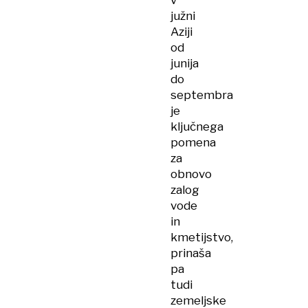
v
južni
Aziji
od
junija
do
septembra
je
ključnega
pomena
za
obnovo
zalog
vode
in
kmetijstvo,
prinaša
pa
tudi
zemeljske