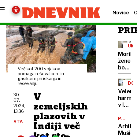
Novice
O
PRI
UM
Morile
žene
bo
Več kot 200 vojakov
sedel
pomaga reševalcem in
gasilcem pri iskanju in
21
DOB
reševanju.
let
PRO
Velenj
V
30.
harmon
07.
zemeljskih
v lov
2024,
na
13.36
plazovih v
nov
POTNIŠK
STA
Indiji več
CENTER
Guinne
Arhite
rekord
kot sto
Mušič: