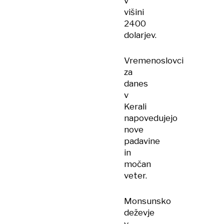
v
višini
2400
dolarjev.
Vremenoslovci
za
danes
v
Kerali
napovedujejo
nove
padavine
in
močan
veter.
Monsunsko
deževje