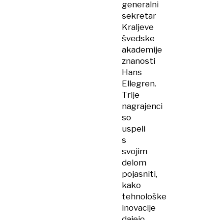
generalni
sekretar
Kraljeve
švedske
akademije
znanosti
Hans
Ellegren.
Trije
nagrajenci
so
uspeli
s
svojim
delom
pojasniti,
kako
tehnološke
inovacije
dajejo