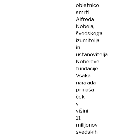
obletnico
smrti
Alfreda
Nobela,
švedskega
izumitelja
in
ustanovitelja
Nobelove
fundacije.
Vsaka
nagrada
prinaša
ček
v
višini
11
milijonov
švedskih