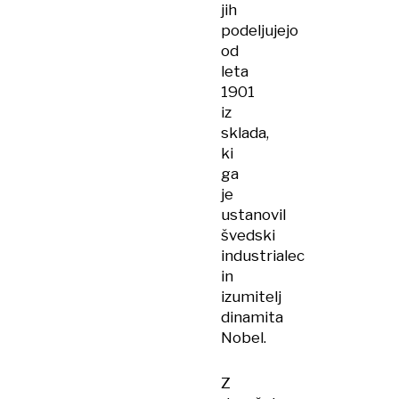
jih
podeljujejo
od
leta
1901
iz
sklada,
ki
ga
je
ustanovil
švedski
industrialec
in
izumitelj
dinamita
Nobel.
Z