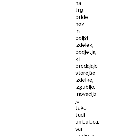
na
trg
pride
nov
in
boljši
izdelek,
podjetja,
ki
prodajajo
starejše
izdelke,
izgubijo.
Inovacija
je
tako
tudi
uničujoča,
saj
podjetje,