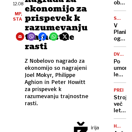
obiska
obrnili
smrtjo
12.08
ekonomijo za
Gazo«
hrbet,
MP,
prispevek k
sezon
SMUČAR
STA
rešili
SKOKI
razumevanju
V
Sloven
Planici
trajnostne
in
ogled
Hrvati
rasti
dveh
tekem
DVOJNI
za
UMOR
Z Nobelovo nagrado za
Po
35
ekonomijo so nagrajeni
umoru
evrov
Joel Mokyr, Philippe
legel
k
Aghion in Peter Howitt
truplu
za prispevek k
PREISK
nekdan
razumevanju trajnostne
Stroje
žene
rasti.
več
in
let
počaka
spolno
policij
zlorabl
HOKEJ
irija
fante
NA