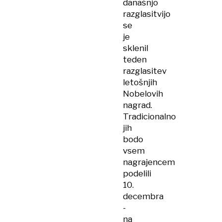
današnjo
razglasitvijo
se
je
sklenil
teden
razglasitev
letošnjih
Nobelovih
nagrad.
Tradicionalno
jih
bodo
vsem
nagrajencem
podelili
10.
decembra
-
na