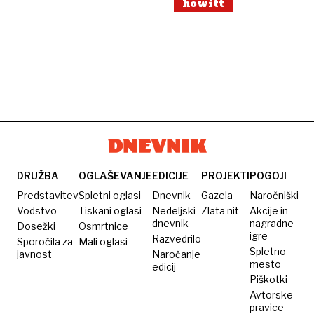
howitt
DRUŽBA
OGLAŠEVANJE
EDICIJE
PROJEKTI
POGOJI
Predstavitev
Spletni oglasi
Dnevnik
Gazela
Naročniški
Vodstvo
Tiskani oglasi
Nedeljski
Zlata nit
Akcije in
dnevnik
nagradne
Dosežki
Osmrtnice
igre
Razvedrilo
Sporočila za
Mali oglasi
Spletno
javnost
Naročanje
mesto
edicij
Piškotki
Avtorske
pravice