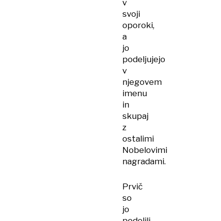
v
svoji
oporoki,
a
jo
podeljujejo
v
njegovem
imenu
in
skupaj
z
ostalimi
Nobelovimi
nagradami.
Prvič
so
jo
podelili