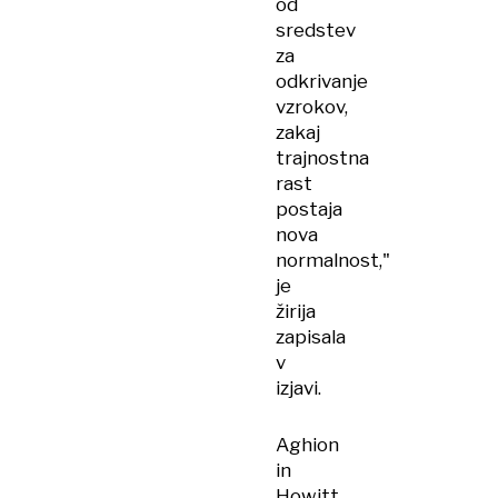
od
sredstev
za
odkrivanje
vzrokov,
zakaj
trajnostna
rast
postaja
nova
normalnost,"
je
žirija
zapisala
v
izjavi.
Aghion
in
Howitt