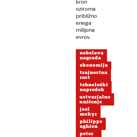
kron
oziroma
približno
enega
milijona
evrov.
nobelova
nagrada
ekonomija
trajnostna
rast
tehnološki
napredek
ustvarjalno
uničenje
joel
mokyr
philippe
aghion
peter