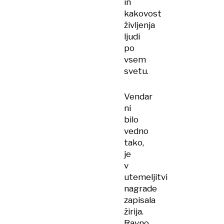
in
kakovost
življenja
ljudi
po
vsem
svetu.
Vendar
ni
bilo
vedno
tako,
je
v
utemeljitvi
nagrade
zapisala
žirija.
Ravno