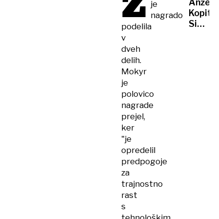
Ž
Anže
je
LEDU
Kopitar
nagrado
Simbol
podelila
vztrajn
v
skromn
dveh
in
delih.
predan
Mokyr
je
polovico
nagrade
prejel,
ker
"je
opredelil
predpogoje
za
trajnostno
rast
s
tehnološkim