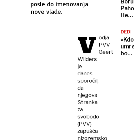
deloda
Borut
posle do imenovanja
za
Pahor,
nove vlade.
uničuj
Helena
napad
Blagne
na
Cene
V
ruske
DEDIŠČ
Prevc:
odja
bombn
»Kdor
Razkri
PVV
umre
imena
Geert
bogat,
žirant
Wilders
umre
za
je
v
Miss
danes
sramot
Univer
sporočil,
Komu
bo
da
Bill
njegova
Gates
Stranka
zapust
za
bogast
svobodo
(PVV)
zapušča
nizozemsko