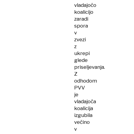
vladajočo
koalicijo
zaradi
spora
v
zvezi
z
ukrepi
glede
priseljevanja.
Z
odhodom
PVV
je
vladajoča
koalicija
izgubila
večino
v