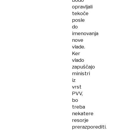
bodo
opravljali
tekoče
posle
do
imenovanja
nove
vlade.
Ker
vlado
zapuščajo
ministri
iz
vrst
PVV,
bo
treba
nekatere
resorje
prerazporediti.