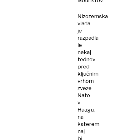
laburistov.
Nizozemska
vlada
je
razpadla
le
nekaj
tednov
pred
ključnim
vrhom
zveze
Nato
v
Haagu,
na
katerem
naj
bi