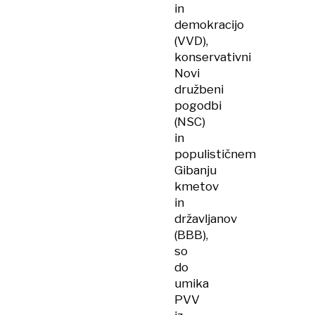
in
demokracijo
(VVD),
konservativni
Novi
družbeni
pogodbi
(NSC)
in
populističnem
Gibanju
kmetov
in
državljanov
(BBB),
so
do
umika
PVV