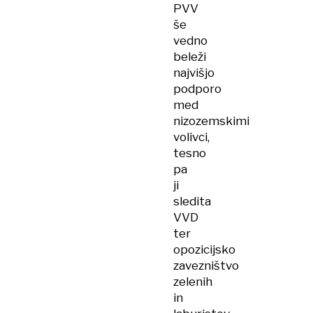
PVV
še
vedno
beleži
najvišjo
podporo
med
nizozemskimi
volivci,
tesno
pa
ji
sledita
VVD
ter
opozicijsko
zavezništvo
zelenih
in