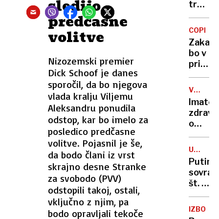
sledijo
potrplj
trend:
Manj
predčasne
gibanj
COPERN
volitve
ter
Zakaj
več
bo v
stisk
Nizozemski premier
prihodn
in
Dick Schoof je danes
dneh
agresi
sporočil, da bo njegova
nebo
vedenj
VSEVED
vlada kralju Viljemu
megle
NEDA
Imate
Aleksandru ponudila
z
zdravs
rdečka
odstop, kar bo imelo za
omejit
oranžn
posledico predčasne
Kaj
sončni
volitve. Pojasnil je še,
mora
zahodi
UDAREC
da bodo člani iz vrst
in
ZA
Putino
skrajno desne Stranke
česa
RUSIJO
sovraž
za svobodo (PVV)
ne
št. 1:
sme
odstopili takoj, ostali,
Človek
vedeti
vključno z njim, pa
ki
vaš
IZBOR
bodo opravljali tekoče
stoji