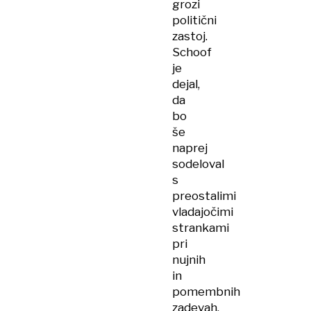
grozi
politični
zastoj.
Schoof
je
dejal,
da
bo
še
naprej
sodeloval
s
preostalimi
vladajočimi
strankami
pri
nujnih
in
pomembnih
zadevah,