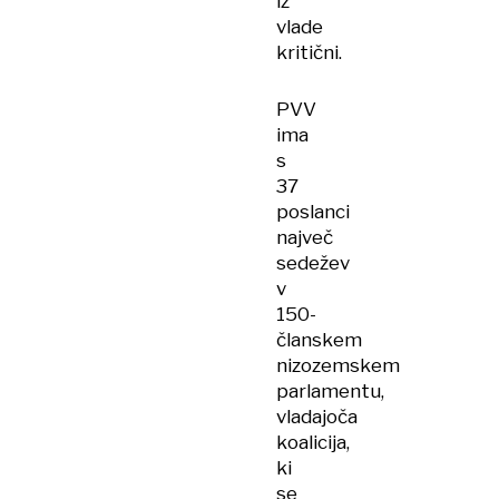
iz
vlade
kritični.
PVV
ima
s
37
poslanci
največ
sedežev
v
150-
članskem
nizozemskem
parlamentu,
vladajoča
koalicija,
ki
se