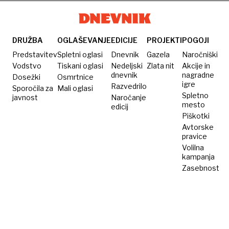
DRUŽBA
OGLAŠEVANJE
EDICIJE
PROJEKTI
POGOJI
Predstavitev
Spletni oglasi
Dnevnik
Gazela
Naročniški
Vodstvo
Tiskani oglasi
Nedeljski
Zlata nit
Akcije in
dnevnik
nagradne
Dosežki
Osmrtnice
igre
Razvedrilo
Sporočila za
Mali oglasi
Spletno
javnost
Naročanje
mesto
edicij
Piškotki
Avtorske
pravice
Volilna
kampanja
Zasebnost