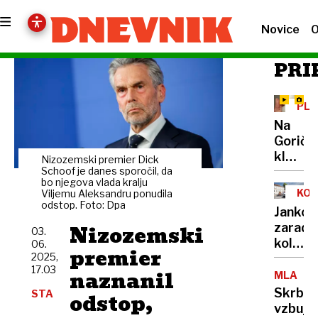
Novice
O
PRI
PLO
IN
Na
NEV
Gorič
klestil
Nizozemski premier Dick
debela
Schoof je danes sporočil, da
bo njegova vlada kralju
toča
KOL
Viljemu Aleksandru ponudila
odstop. Foto: Dpa
Jankov
Nizozemski
zaradi
03.
kolesa
06.
premier
2025,
dirke
17.03
naznanil
po
MLADI
Sloveni
Skrb
STA
odstop,
svetuj
vzbuja