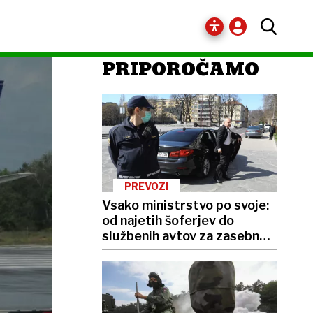
PRIPOROČAMO
PREVOZI
Vsako ministrstvo po svoje:
od najetih šoferjev do
službenih avtov za zasebno
rabo