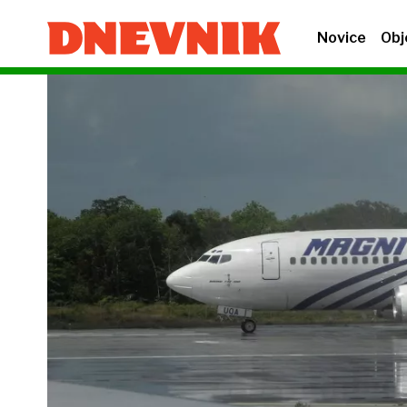
Novice
Obj