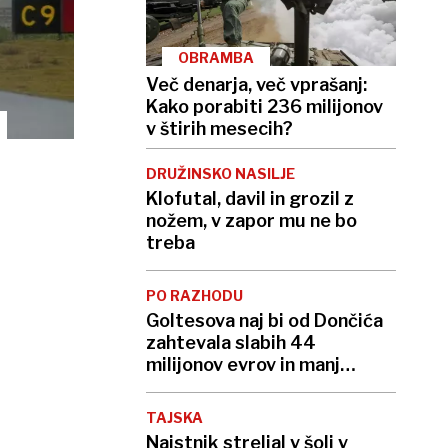
OBRAMBA
Več denarja, več vprašanj:
Kako porabiti 236 milijonov
v štirih mesecih?
DRUŽINSKO NASILJE
Klofutal, davil in grozil z
nožem, v zapor mu ne bo
treba
PO RAZHODU
Goltesova naj bi od Dončića
zahtevala slabih 44
milijonov evrov in manj
stikov z otrokoma
TAJSKA
Najstnik streljal v šoli v