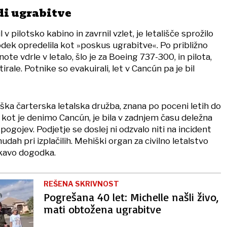
di ugrabitve
l v pilotsko kabino in zavrnil vzlet, je letališče sprožilo
godek opredelila kot »poskus ugrabitve«. Po približno
note vdrle v letalo, šlo je za Boeing 737-300, in pilota,
irale. Potnike so evakuirali, let v Cancún pa je bil
ka čarterska letalska družba, znana po poceni letih do
j, kot je denimo Cancún, je bila v zadnjem času deležna
 pogojev. Podjetje se doslej ni odzvalo niti na incident
dah pri izplačilih. Mehiški organ za civilno letalstvo
skavo dogodka.
REŠENA SKRIVNOST
Pogrešana 40 let: Michelle našli živo,
mati obtožena ugrabitve