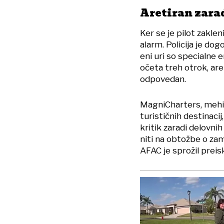
Aretiran zara
Ker se je pilot zakleni
alarm. Policija je do
eni uri so specialne e
očeta treh otrok, aret
odpovedan.
MagniCharters, mehiš
turističnih destinaci
kritik zaradi delovnih
niti na obtožbe o zamu
AFAC je sprožil prei