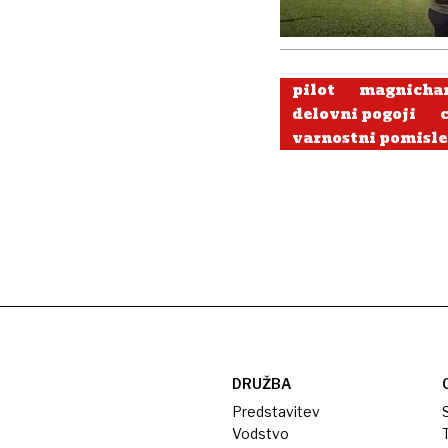
pilot
magnichar
delovni pogoji
varnostni pomisle
DRUŽBA
Predstavitev
S
Vodstvo
T