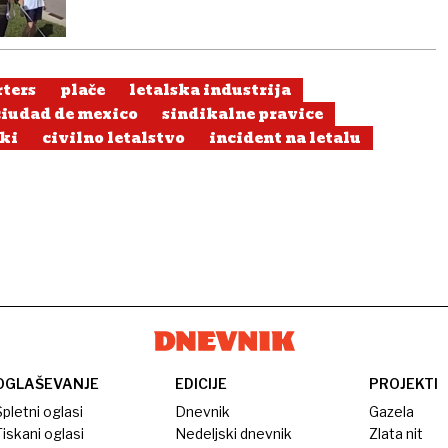
ters
plače
letalska industrija
ciudad de mexico
sindikalne pravice
ki
civilno letalstvo
incident na letalu
OGLAŠEVANJE
EDICIJE
PROJEKTI
pletni oglasi
Dnevnik
Gazela
iskani oglasi
Nedeljski dnevnik
Zlata nit