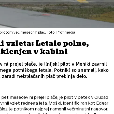
 pilotom več mesečnih plač. Foto: Profimedia
ni vzleta: Letalo polno,
aklenjen v kabini
ni prejel plače, je linijski pilot v Mehiki zavrnil
nega potniškega letala. Potniki so snemali, kako
da zaradi neizplačanih plač prekinja delo.
 pet mesecev ni prejel plače, je pilot v petek v Ciudad
rnil vzlet rednega leta. Moški, identificiran kot Edgar
lez, je potnikom najprej namenil večminutni nagovor,