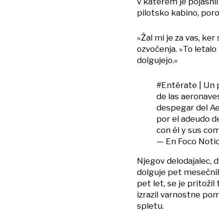
v katerem je pojasnil 
pilotsko kabino, poro
»Žal mi je za vas, ke
ozvočenja. »To letalo
dolgujejo.«
#Entérate
| Un 
de las aeronave
despegar del Ae
por el adeudo d
con él y sus co
— En Foco Noti
Njegov delodajalec, 
dolguje pet mesečnih 
pet let, se je pritožil
izrazil varnostne pom
spletu.