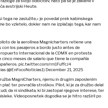
razloge za svojo odločitev, nato pa se je zaklenil v
ča avstrijski Heute.
r si tega ne zaslužite,« je povedal prek kabinskega
 ne bo vzletelo, dokler nam ne izplačajo tega, kar nam
piloto de la aerolínea Magnicharters retiene una
s con los pasajeros a bordo justo antes de
ropuerto Internacional de la CDMX en protesta
e cinco meses de salario que tiene la compañía
mpañeros.
pic.twitter.com/rm1FuffcJ4
cias (@EnFocoNoticias1)
December 21, 2025
družba MagniCharters, njemu in drugim zaposlenim
plač ter povračila stroškov. Pilot, ki je za družbo delal
 tudi, da ni sindikata, ki bi zastopal njegove interese, ter
isleke. Videoposnetek dogodka se je hitro razširil po