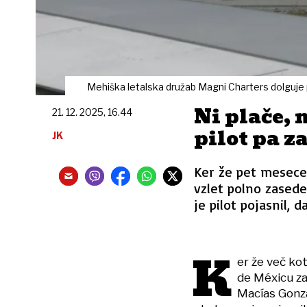
Mehiška letalska družab Magni Charters dolguje
Ni plače, 
21. 12. 2025, 16.44
pilot pa z
JK
Ker že pet mesecev 
vzlet polno zasede
je pilot pojasnil, 
K
er že več kot
de Méxicu zav
Macías Gonzá