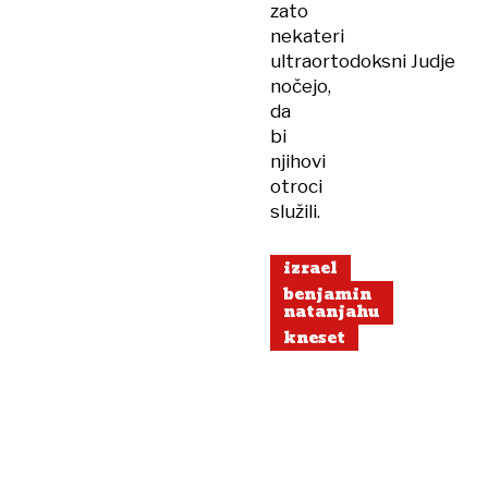
zato
nekateri
ultraortodoksni Judje
nočejo,
da
bi
njihovi
otroci
služili.
izrael
benjamin
natanjahu
kneset