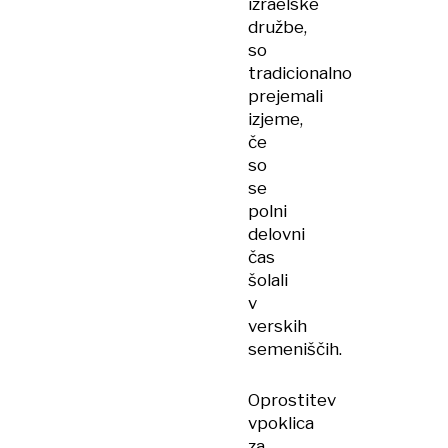
izraelske
družbe,
so
tradicionalno
prejemali
izjeme,
če
so
se
polni
delovni
čas
šolali
v
verskih
semeniščih.
Oprostitev
vpoklica
za