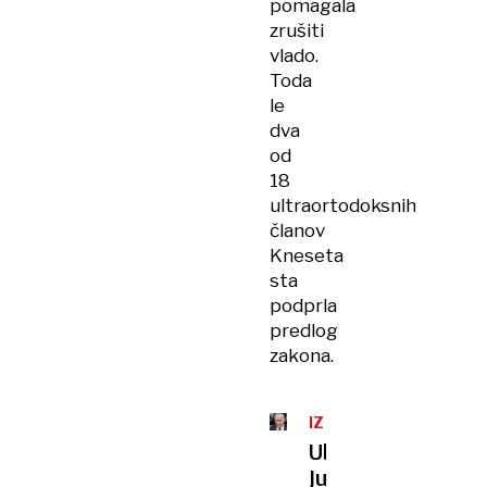
pomagala
zrušiti
vlado.
Toda
le
dva
od
18
ultraortodoksnih
članov
Kneseta
sta
podprla
predlog
zakona.
IZRAEL
Ultraortodoksni
Judje