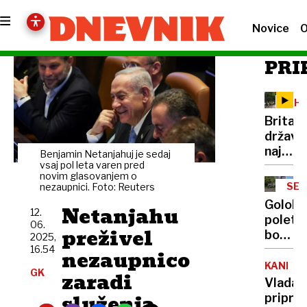
Novice
O
PRI
AH
Britan
državlj
naj
Benjamin Netanjahuj je sedaj
bi
vsaj pol leta varen pred
novim glasovanjem o
prežive
SEJ
nezaupnici. Foto: Reuters
strmog
VLA
Golobo
Netanjahu
letala
12.
poletni
06.
Air
preživel
bonbon
2025,
India
Za
16.54
nezaupnico
pol
KANIN
GK
zaradi
leta
Vlada
znižali
služenja
priprav