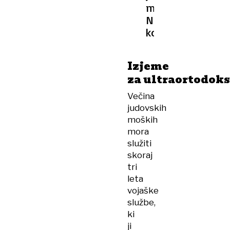
majejo
Netanjahujevo
koalicijo
Izjeme
za ultraortodok
Večina
judovskih
moških
mora
služiti
skoraj
tri
leta
vojaške
službe,
ki
ji