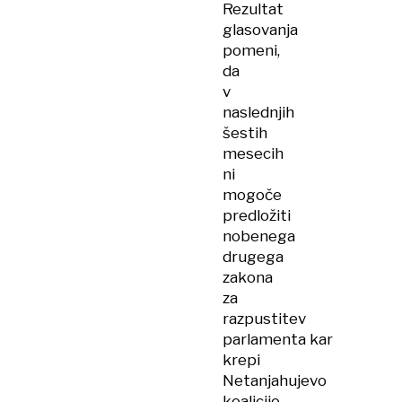
Rezultat
glasovanja
pomeni,
da
v
naslednjih
šestih
mesecih
ni
mogoče
predložiti
nobenega
drugega
zakona
za
razpustitev
parlamenta kar
krepi
Netanjahujevo
koalicijo.