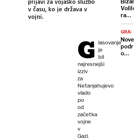
prijavi za vojaško službo
Bizarno
bila
v času, ko je država v
Volilci
še
razjarj
vojni.
ena
ker
strank
za
enega
GRADEC
svoj
G
imena
Nove
lasovanje
glas
podrob
niso
je
o
dobili
bil
napada
obljub
najresnejši
Živel
plačila
izziv
je v
za
svetu
Netanjahujevo
video
vlado
iger
po
od
začetka
vojne
v
Gazi.