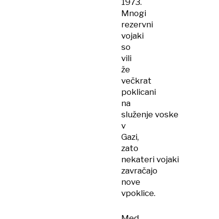
1973.
Mnogi
rezervni
vojaki
so
vili
že
večkrat
poklicani
na
služenje voske
v
Gazi,
zato
nekateri vojaki
zavračajo
nove
vpoklice.
Med