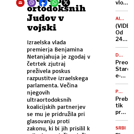
tudi
vložiti
ortodoksnih
cene
do
Judov v
goriva
30
AIR
na
milijon
vojski
INDIA
(VIDEO
avtoce
evrov
Od
v
242
Izraelska vlada
novo
ljudi
premierja Benjamina
žičnico
na
DOLGOT
Netanjahuja je zgodaj v
krovu
OSKRBA
Preobr
četrtek zjutraj
letala
Starej
preživela poskus
nesreč
e-
razpustitve izraelskega
prežive
oskrbe
parlamenta. Večina
le
ne
njegovih
ena
POLITIČ
bodo
PARKET
oseba
ultraortodoksnih
Prebili
prekini
tik
koalicijskih partnerjev
pred
se mu je pridružila pri
odločit
glasovanju proti
To
zakonu, ki bi jih prisilil k
SRBIJA
ne bi