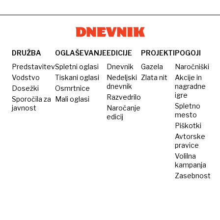
DRUŽBA
OGLAŠEVANJE
EDICIJE
PROJEKTI
POGOJI
Predstavitev
Spletni oglasi
Dnevnik
Gazela
Naročniški
Vodstvo
Tiskani oglasi
Nedeljski
Zlata nit
Akcije in
dnevnik
nagradne
Dosežki
Osmrtnice
igre
Razvedrilo
Sporočila za
Mali oglasi
Spletno
javnost
Naročanje
mesto
edicij
Piškotki
Avtorske
pravice
Volilna
kampanja
Zasebnost