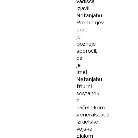
vadišča
izjavil
Netanjahu.
Premierjev
urad
je
pozneje
sporočil,
da
je
imel
Netanjahu
triurni
sestanek
z
načelnikom
generalštaba
izraelske
vojske
Ejalom