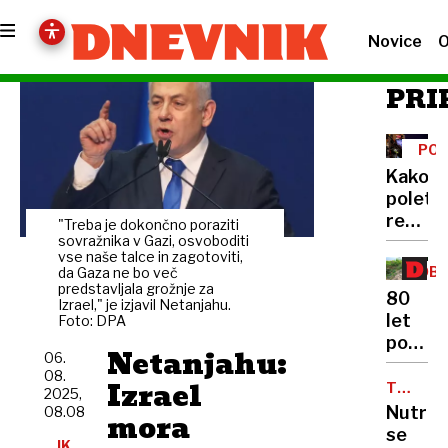
Novice
O
PRI
POL
NA
Kako
TV
poletj
rešuje
"Treba je dokončno poraziti
javne
sovražnika v Gazi, osvoboditi
vse naše talce in zagotoviti,
televiz
OBL
da Gaza ne bo več
po
predstavljala grožnje za
80
Izrael," je izjavil Netanjahu.
Evropi
let
Foto: DPA
in
po
kako
Netanjahu:
06.
Hirošim
na
08.
Izrael
Jedrsk
TUJERO
2025,
TV
VRSTA
bomba
Nutrije
08.08
mora
Sloveni
tudi
se
JK,