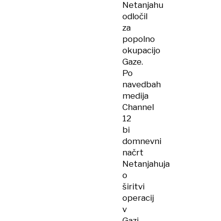
Netanjahu
odločil
za
popolno
okupacijo
Gaze.
Po
navedbah
medija
Channel
12
bi
domnevni
načrt
Netanjahuja
o
širitvi
operacij
v
Gazi