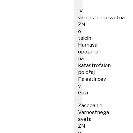
V
varnostnem svetua
ZN
o
talcih
Hamasa
opozarjali
na
katastrofalen
položaj
Palestincev
v
Gazi
Zasedanje
Varnostnega
sveta
ZN
o