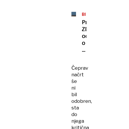
BLIŽNJI
VZHOD
Predsednik
ZDA
odločitev
o
popolni
zasedbi
Gaze
Čeprav
prepušča
načrt
Izraelu
še
ni
bil
odobren,
sta
do
njega
kritična