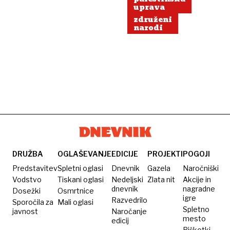
uprava
združeni
narodi
DRUŽBA
OGLAŠEVANJE
EDICIJE
PROJEKTI
POGOJI
Predstavitev
Spletni oglasi
Dnevnik
Gazela
Naročniški
Vodstvo
Tiskani oglasi
Nedeljski
Zlata nit
Akcije in
dnevnik
nagradne
Dosežki
Osmrtnice
igre
Razvedrilo
Sporočila za
Mali oglasi
Spletno
javnost
Naročanje
mesto
edicij
Piškotki