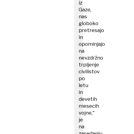
iz
Gaze,
nas
globoko
pretresajo
in
opominjajo
na
nevzdržno
trpljenje
civilistov
po
letu
in
devetih
mesecih
vojne,"
je
na
zasedanju