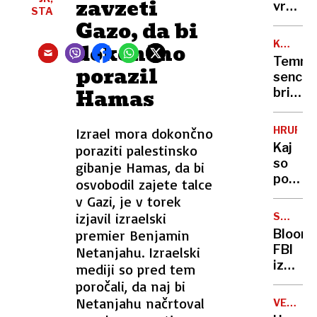
zavzeti
s
vračajo
STA
sloven
a ne
Gazo, da bi
znanje
v
KRALJE
dokončno
Ljublja
DRUŽIN
Temna
porazil
kjer
senca
jih je
Hamas
britan
moč
krone:
videti
Je
le še
HRUP​
Izrael mora dokončno
princ
redkok
Kaj
poraziti palestinsko
Harry
so
gibanje Hamas, da bi
strica
pokaza
osvobodil zajete talce
Andre
meritv
v Gazi, je v torek
res
Kraška
izjavil izraelski
po
SPOLNE
vetrni
ZLORAB
nosu?
premier Benjamin
Bloomb
bi
FBI
Netanjahu. Izraelski
lahko
iz
mediji so pred tem
bila
Epstei
poročali, da naj bi
desetk
dokum
Netanjahu načrtoval
“glasn
VEČ
odstran
INCIDE