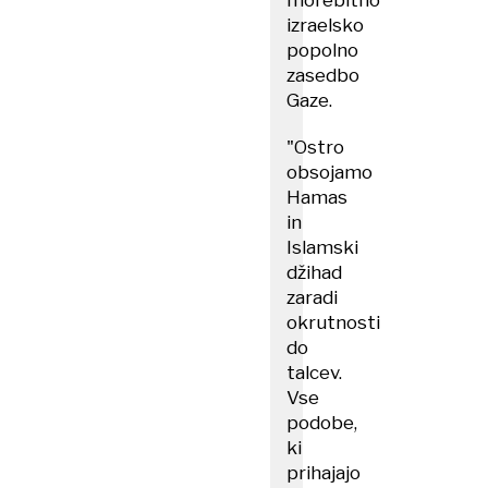
morebitno
izraelsko
popolno
zasedbo
Gaze.
"Ostro
obsojamo
Hamas
in
Islamski
džihad
zaradi
okrutnosti
do
talcev.
Vse
podobe,
ki
prihajajo