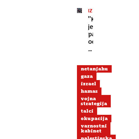
IZRAELSKA
VOJSKA
"Kocka
je
padla,
odločili
smo
se
za
netanjahu
popolno
gaza
okupacijo
izrael
Gaze"
hamas
vojna
strategija
talci
okupacija
varnostni
kabinet
palestinska