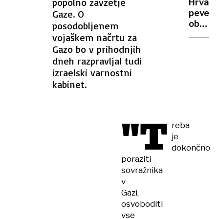
popolno zavzetje
Hrvašk
Trump
Gaze. O
pevec
ime
obtože
posodobljenem
nasilja
vojaškem načrtu za
nad
Gazo bo v prihodnjih
ženo
dneh razpravljal tudi
in
izraelski varnostni
otroko
kabinet.
grozi
mu
zapor
"T
reba
je
dokončno
poraziti
sovražnika
v
Gazi,
osvoboditi
vse