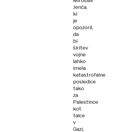
Miroslav
Jenča,
ki
je
opozoril,
da
bi
širitev
vojne
lahko
imela
katastrofalne
posledice
tako
za
Palestince
kot
talce
v
Gazi,