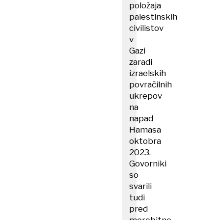
položaja
palestinskih
civilistov
v
Gazi
zaradi
izraelskih
povračilnih
ukrepov
na
napad
Hamasa
oktobra
2023.
Govorniki
so
svarili
tudi
pred