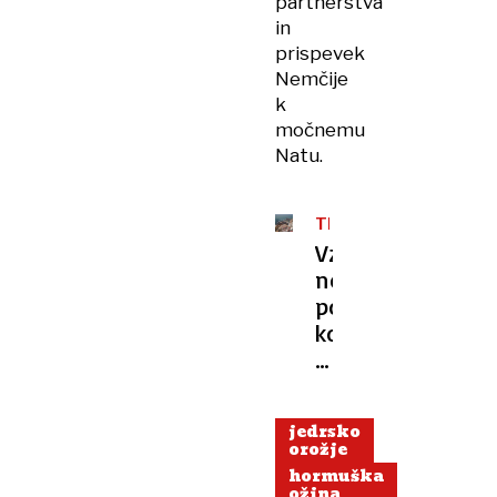
partnerstva
in
prispevek
Nemčije
k
močnemu
Natu.
TRANSPORT
Vzpostavljajo
novo
pot
kot
alternativo
Hormuški
ožini,
jedrsko
Hrvati
orožje
si
hormuška
že
ožina