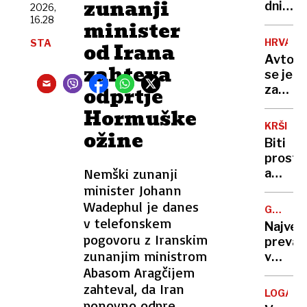
zunanji
se
dni
2026,
nekoč
16.28
po
minister
pozabl
poškod
HRVAŠK
STA
od Irana
izdelki
se je
Avtob
vrnil
zahteva
se je
simbol
odprtje
zatakni
Polhov
na
Hormuške
Gradca
vstopn
ki je
KRŠITV
ožine
rampi
zdaj
Biti
trajekt
višji
prost,
potniki
Nemški zunanji
a
so
ves
minister Johann
ga
čas
Wadephul je danes
tresli
GREGOR
doseglj
v telefonskem
MACGR
in
Največ
kje
pogovoru z Iranskim
potiska
prevar
se
zunanjim ministrom
v
konča
Abasom Aragčijem
zgodovi
pravic
ljudem
zahteval, da Iran
do
LOGATE
prodaj
ponovno odpre