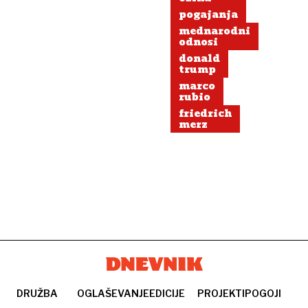
manejo
pogajanja
roke
mednarodni
odnosi
donald
trump
marco
rubio
friedrich
merz
DRUŽBA
OGLAŠEVANJE
EDICIJE
PROJEKTI
POGOJI