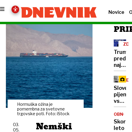
Novice
O
PRI
ZD
Trump
pred
najtež
politič
preizk
RE
številk
Sloven
so
pijemo
rekord
vse
nizke
Hormuška ožina je
manj
pomembna za svetovne
mleka,
trgovske poti. Foto: iStock
OBNOVA
vračaj
Skoraj
Nemški
03.
pa
leto
05.