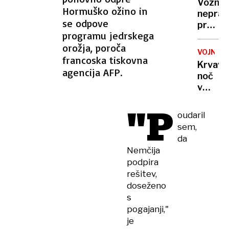
odklop
Voznic
državo,
Hormuško ožino in
neprav
ki
se odpove
prehite
sploh
programu jedrskega
življen
ni
orožja, poroča
motori
obstaj
VOJNA
je
francoska tiskovna
Krvava
ogrož
agencija AFP.
noč
v
Ukrajin
"P
rakete
oudaril
ubijale
sem,
v
da
Harkiv
Nemčija
droni
podpira
udarili
rešitev,
po
doseženo
Rusiji
s
pogajanji,"
je