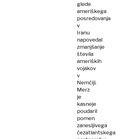
glede
ameriškega
posredovanja
v
Iranu
napovedal
zmanjšanje
števila
ameriških
vojakov
v
Nemčiji.
Merz
je
kasneje
poudaril
pomen
zanesljivega
čezatlantskega