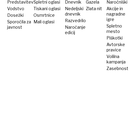
Predstavitev
Spletni oglasi
Dnevnik
Gazela
Naročniški
Vodstvo
Tiskani oglasi
Nedeljski
Zlata nit
Akcije in
dnevnik
nagradne
Dosežki
Osmrtnice
igre
Razvedrilo
Sporočila za
Mali oglasi
Spletno
javnost
Naročanje
mesto
edicij
Piškotki
Avtorske
pravice
Volilna
kampanja
Zasebnost