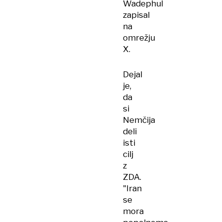
Wadephul
zapisal
na
omrežju
X.
Dejal
je,
da
si
Nemčija
deli
isti
cilj
z
ZDA.
"Iran
se
mora