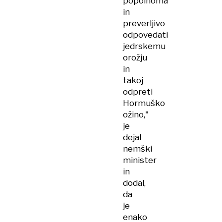
popolnoma
in
preverljivo
odpovedati
jedrskemu
orožju
in
takoj
odpreti
Hormuško
ožino,"
je
dejal
nemški
minister
in
dodal,
da
je
enako