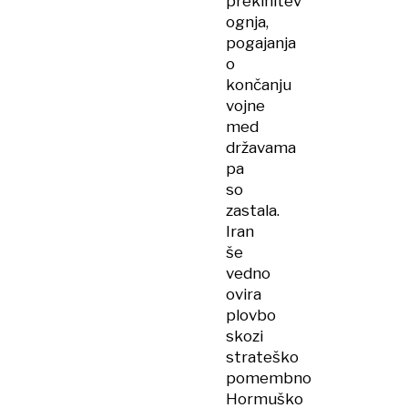
prekinitev
ognja,
pogajanja
o
končanju
vojne
med
državama
pa
so
zastala.
Iran
še
vedno
ovira
plovbo
skozi
strateško
pomembno
Hormuško