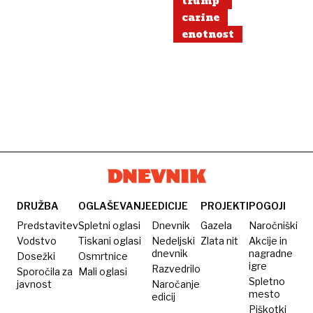
trump
carine
enotnost
DRUŽBA
OGLAŠEVANJE
EDICIJE
PROJEKTI
POGOJI
Predstavitev
Spletni oglasi
Dnevnik
Gazela
Naročniški
Vodstvo
Tiskani oglasi
Nedeljski
Zlata nit
Akcije in
dnevnik
nagradne
Dosežki
Osmrtnice
igre
Razvedrilo
Sporočila za
Mali oglasi
Spletno
javnost
Naročanje
mesto
edicij
Piškotki