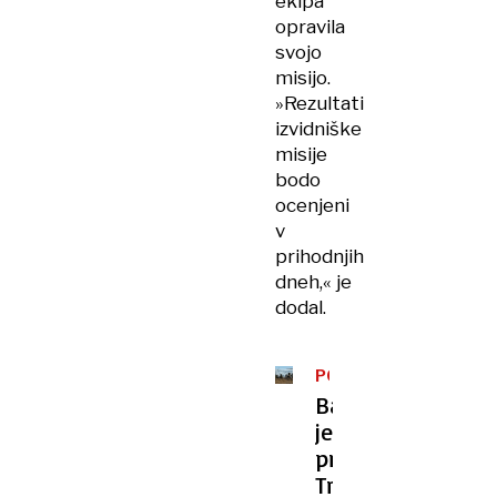
ekipa
opravila
svojo
misijo.
»Rezultati
izvidniške
misije
bodo
ocenjeni
v
prihodnjih
dneh,« je
dodal.
POSLEDICE
Bazuka
je
pripravljena:
Trumpove