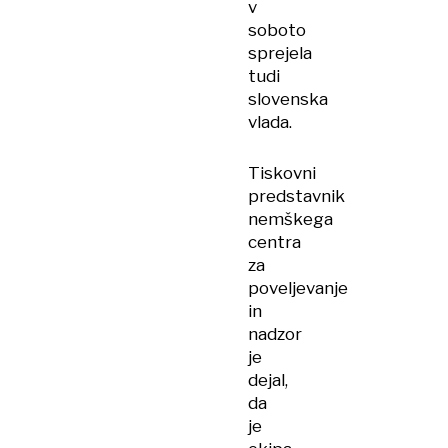
v
soboto
sprejela
tudi
slovenska
vlada.
Tiskovni
predstavnik
nemškega
centra
za
poveljevanje
in
nadzor
je
dejal,
da
je