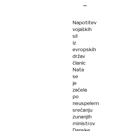
grožnje
s
carinami
Napotitev
vodijo
vojaških
v
sil
nevarno
iz
spiralo
evropskih
držav
članic
Nata
se
je
začela
po
neuspelem
srečanju
zunanjih
ministrov
Danske,