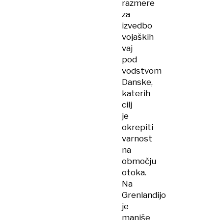
razmere
za
izvedbo
vojaških
vaj
pod
vodstvom
Danske,
katerih
cilj
je
okrepiti
varnost
na
območju
otoka.
Na
Grenlandijo
je
manjše