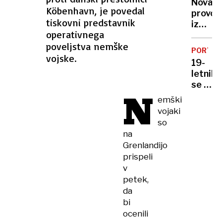
sem
Nova
države
UKRAJIN
Köbenhavn, je povedal
to
provok
tiskovni predstavnik
storil«
iz
operativnega
Kremlj
poveljstva nemške
Putin
PORTO
razburi
vojske.
19-
Evropo
letnik
z
se je
napove
N
pred
emški
o
policis
vojaki
usodi
»skril«
Ukraji
so
na
na
zabojn
Grenlandijo
sredi
prispeli
prome
v
petek,
da
bi
ocenili