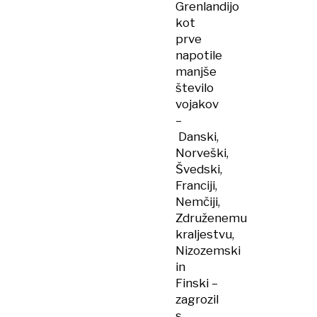
Grenlandijo
kot
prve
napotile
manjše
število
vojakov
–
Danski,
Norveški,
Švedski,
Franciji,
Nemčiji,
Združenemu
kraljestvu,
Nizozemski
in
Finski –
zagrozil
s