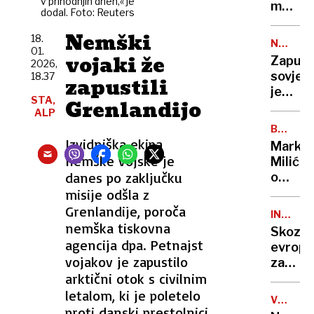
v prihodnjih dneh,« je
načrt,
medve
umrlo
dodal. Foto: Reuters
Netanj
v
vztraja
Nemški
kočev
18.
NEVARN
umika
01.
gozdov
DEDIŠČ
vojaki že
Zapušč
2026,
ne
dan
sovjet
18.37
zapustili
bo
v
jedrski
družbi
STA,
Grenlandijo
svetiln
ALP
divjih
so
zveri
BREZ
postali
DLAKE
Izvidniška ekipa
Marko
radioa
NA
nemške vojske je
Milić
JEZIKU
tempir
danes po zaključku
o
bombe
odločit
misije odšla z
ki ga
Grenlandije, poroča
INSTITU
je
nemška tiskovna
EU
Skozi
stala
agencija dpa. Petnajst
evrops
NBA-
vojakov je zapustilo
zaposli
pokojni
arktični otok s civilnim
labirin
»Norma
brez
letalom, ki je poletelo
da
VOJNA
pomoč
proti danski prestolnici
V