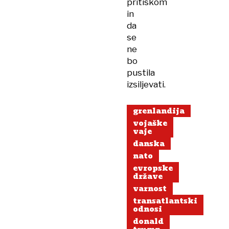
pritiskom
in
da
se
ne
bo
pustila
izsiljevati.
grenlandija
vojaške
vaje
danska
nato
evropske
države
varnost
transatlantski
odnosi
donald