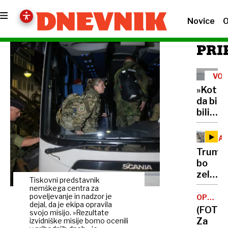
Novice
O
PRI
VOJ
V
»Kot
IRA
da bi
bili v
zaporu
Hormu
GA
ožina
Trump
je
bo
past
zelo
za
Tiskovni predstavnik
razoča
nemškega centra za
6000
Izrael
poveljevanje in nadzor je
OPAZOV
pomorš
dejal, da je ekipa opravila
MEDVED
zavrač
(FOTO)
17
svojo misijo. »Rezultate
ameriš
Za
izvidniške misije bomo ocenili
jih je