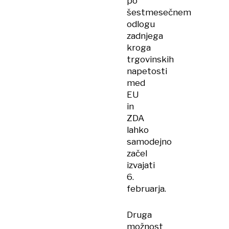
po
šestmesečnem
odlogu
zadnjega
kroga
trgovinskih
napetosti
med
EU
in
ZDA
lahko
samodejno
začel
izvajati
6.
februarja.
Druga
možnost