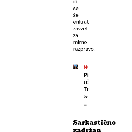
in
se
še
enkrat
zavzel
za
mirno
razpravo.
NORVEŠKA
Pismo
užaljenega
Trumpa:
»Ni
Nobelove
nagrade?
Potem
Sarkastično
pozabite
zadržan
na