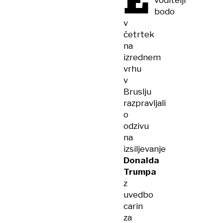
E
voditelji
bodo
v
četrtek
na
izrednem
vrhu
v
Bruslju
razpravljali
o
odzivu
na
izsiljevanje
Donalda
Trumpa
z
uvedbo
carin
za