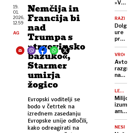
Nato,
»V
Evropi
Nemčija in
19.
znane
eni
še ni
01.
tudi
Francija bi
roki
2026,
RAZISK
tarče
nosiš
12.59
nad
Dolge
žalost,
ure
AG
Trumpa s
v
pred
drugi
»trgovinsko
televiz
hvaležn
To je
bazuko«,
VROČIN
ena
Avto,
Starmer
najslab
razgre
navad
umirja
na
za
žogico
soncu?
vaše
S
možga
LEGEND
tem
KUHARJI
Milijon
Evropski voditelji se
15-
izumite
bodo v četrtek na
sekun
ameriš
izrednem zasedanju
trikom
vegete
Evropske unije odločili,
ga
ko je
kako odreagirati na
boste
NESPEČ
zavpil