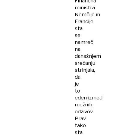
Finančna
ministra
Nemčije in
Francije
sta
se
namreč
na
današnjem
srečanju
strinjala,
da
je
to
eden izmed
možnih
odzivov.
Prav
tako
sta