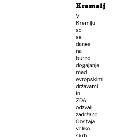
Kremelj
mir«
V
Kremlju
so
se
danes
na
burno
dogajanje
med
evropskimi
državami
in
ZDA
odzvali
zadržano.
Obstaja
veliko
skrb