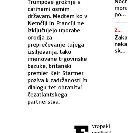
ohladili
Trumpove grožnje s
Nočna
»Bam!«
hitreje
mora
carinami osmim
so
kot
poletn
državam. Medtem ko v
prijeli
s
noči:
Nemčiji in Franciji ne
za
klimo
znanst
izključujejo uporabe
kuhaln
ZDRAVN
razkrili
NASVET
orodja za
Zakaj
zakaj
preprečevanje tujega
nekate
v
skoraj
izsiljevanja, tako
vročini
nikoli
imenovane trgovinske
ne
ne
bazuke, britanski
morem
zbolijo
premier Keir Starmer
zaspat
in
poziva k zadržanosti in
kaj
dialogu ter ohranitvi
zares
čezatlantskega
krepi
partnerstva.
imunsk
sistem
vropski