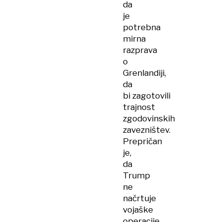
da
je
potrebna
mirna
razprava
o
Grenlandiji,
da
bi zagotovili
trajnost
zgodovinskih
zavezništev.
Prepričan
je,
da
Trump
ne
načrtuje
vojaške
operacije