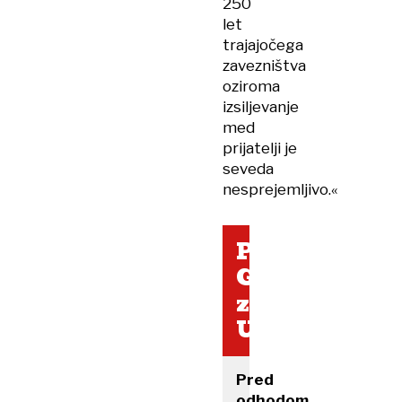
250
let
trajajočega
zavezništva
oziroma
izsiljevanje
med
prijatelji je
seveda
nesprejemljivo.«
Povezovanje
Grenlandije
z
Ukrajino
Pred
odhodom