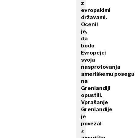
z
evropskimi
državami.
Ocenil
je,
da
bodo
Evropejci
svoja
nasprotovanja
ameriškemu posegu
na
Grenlandiji
opustili.
Vprašanje
Grenlandije
je
povezal
z
ameriško