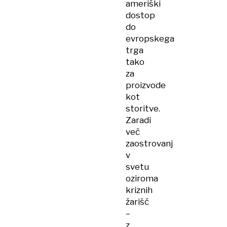
ameriški
dostop
do
evropskega
trga
tako
za
proizvode
kot
storitve.
Zaradi
več
zaostrovanj
v
svetu
oziroma
kriznih
žarišč
–
z