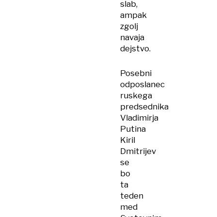
slab,
ampak
zgolj
navaja
dejstvo.
Posebni
odposlanec
ruskega
predsednika
Vladimirja
Putina
Kiril
Dmitrijev
se
bo
ta
teden
med