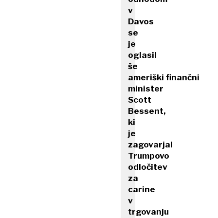
v
Davos
se
je
oglasil
še
ameriški finančni
minister
Scott
Bessent,
ki
je
zagovarjal
Trumpovo
odločitev
za
carine
v
trgovanju