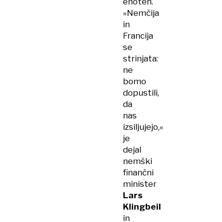
enoten.
»Nemčija
in
Francija
se
strinjata:
ne
bomo
dopustili,
da
nas
izsiljujejo,«
je
dejal
nemški
finančni
minister
Lars
Klingbeil
in