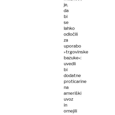
je,
da
bi
se
lahko
odločili
za
uporabo
»trgovinske
bazuke«:
uvedli
bi
dodatne
proticarine
na
ameriški
uvoz
in
omejili