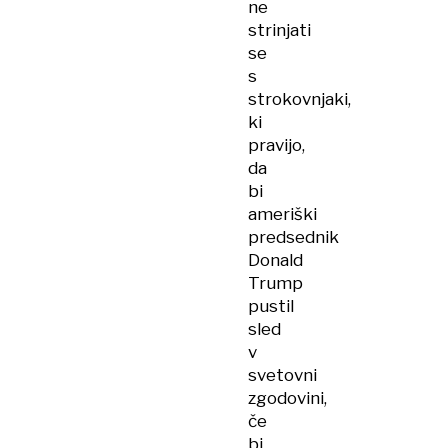
ne
strinjati
se
s
strokovnjaki,
ki
pravijo,
da
bi
ameriški
predsednik
Donald
Trump
pustil
sled
v
svetovni
zgodovini,
če
bi