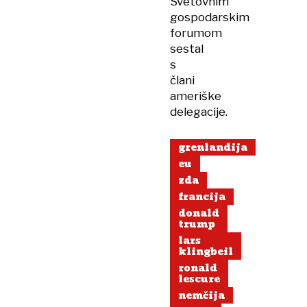
Svetovnim
gospodarskim
forumom
sestal
s
člani
ameriške
delegacije.
grenlandija
eu
zda
francija
donald
trump
lars
klingbeil
ronald
lescure
nemčija