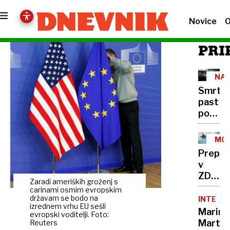
Novice
O
PRI
NA
CES
Smrto
past
pod
tovornj
400
MOŽ
mrtvih
SCE
Prepla
na
v
leto,
ZDA:
rešite
Zaradi ameriških groženj s
Putin
carinami osmim evropskim
že
bi
državam se bodo na
INTERVJ
obstaja
izrednem vrhu EU sešli
lahko
Marina
a je
evropski voditelji. Foto:
napade
Marten
Reuters
v