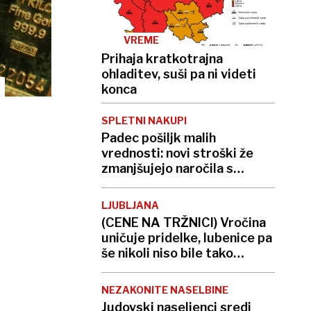
VREME
Prihaja kratkotrajna
ohladitev, suši pa ni videti
konca
SPLETNI NAKUPI
Padec pošiljk malih
vrednosti: novi stroški že
zmanjšujejo naročila s
Temuja in Sheina
LJUBLJANA
(CENE NA TRŽNICI) Vročina
uničuje pridelke, lubenice pa
še nikoli niso bile tako
sladke
NEZAKONITE NASELBINE
Judovski naseljenci sredi