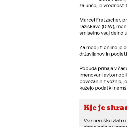
za unčo, je vrednost 
Marcel Fratzscher, 
raziskave (DIW), meni
smiselno vsaj delno u
Za medij t-online je 
državljanov in podjeti
Pobuda prihaja v času
imenovani avtomobilsk
povezanih z vožnjo, je
kažejo podatki nemš
Kje je shr
Vse nemško zlato ni 
shranjenih pri ame