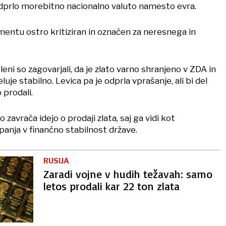
dprlo morebitno nacionalno valuto namesto evra.
amentu ostro kritiziran in označen za neresnega in
eni so zagovarjali, da je zlato varno shranjeno v ZDA in
uje stabilno. Levica pa je odprla vprašanje, ali bi del
 prodali.
avrača idejo o prodaji zlata, saj ga vidi kot
anja v finančno stabilnost države.
RUSIJA
Zaradi vojne v hudih težavah: samo
letos prodali kar 22 ton zlata