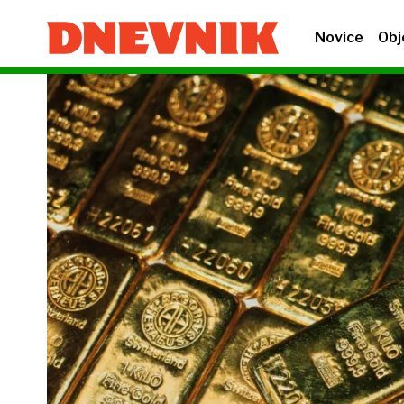
Novice
Obj