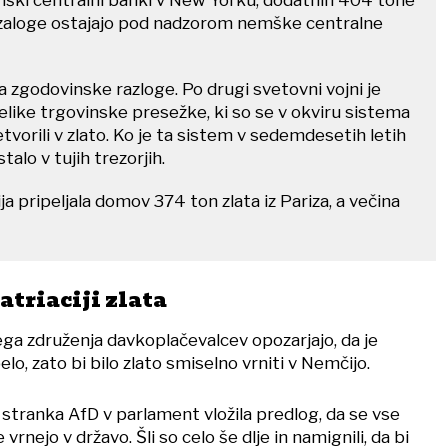
 zaloge ostajajo pod nadzorom nemške centralne
 zgodovinske razloge. Po drugi svetovni vojni je
elike trgovinske presežke, ki so se v okviru sistema
orili v zlato. Ko je ta sistem v sedemdesetih letih
talo v tujih trezorjih.
a pripeljala domov 374 ton zlata iz Pariza, a večina
atriaciji zlata
a združenja davkoplačevalcev opozarjajo, da je
lo, zato bi bilo zlato smiselno vrniti v Nemčijo.
stranka AfD v parlament vložila predlog, da se vse
rnejo v državo. Šli so celo še dlje in namignili, da bi