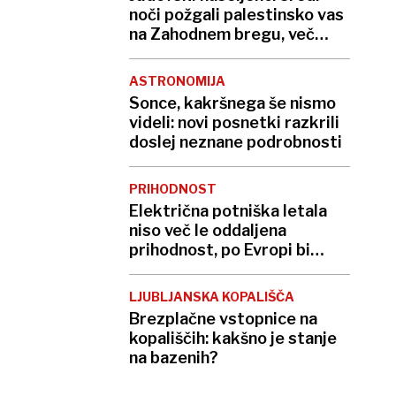
noči požgali palestinsko vas
na Zahodnem bregu, več
ranjenih
ASTRONOMIJA
Sonce, kakršnega še nismo
videli: novi posnetki razkrili
doslej neznane podrobnosti
PRIHODNOST
Električna potniška letala
niso več le oddaljena
prihodnost, po Evropi bi
lahko z njimi leteli že v nekaj
letih
LJUBLJANSKA KOPALIŠČA
Brezplačne vstopnice na
kopališčih: kakšno je stanje
na bazenih?