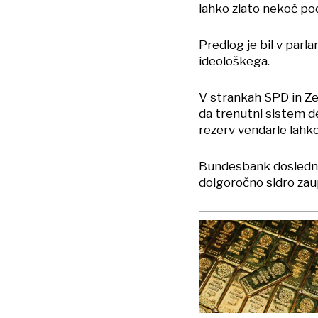
lahko zlato nekoč po
Predlog je bil v parl
ideološkega.
V strankah SPD in Zel
da trenutni sistem del
rezerv vendarle lahko
Bundesbank dosledno z
dolgoročno sidro zaup