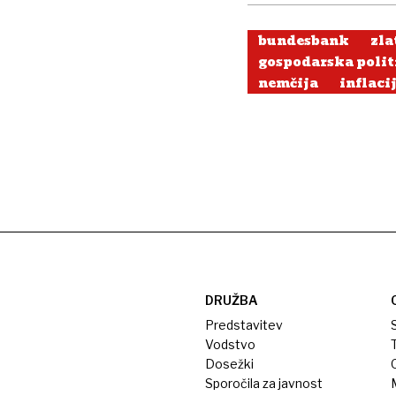
bundesbank
zla
gospodarska polit
nemčija
inflaci
DRUŽBA
Predstavitev
S
Vodstvo
T
Dosežki
Sporočila za javnost
M