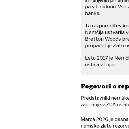
pa v Londonu. Vse
banke.
Ta razporeditev ima
Nemčija ustvarila v
Bretton Woods pretv
propadel, je zlato os
Leta 2017 je Nemčij
ostaja v tujini.
Pogovori o rep
Predstavniki nemškeg
zaupanje v ZDA oslabe
Marca 2026 je desna 
nemške zlate rezerve v