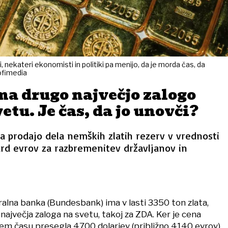
nekateri ekonomisti in politiki pa menijo, da je morda čas, da
rofimedia
ma drugo največjo zalogo
etu. Je čas, da jo unovči?
 prodajo dela nemških zlatih rezerv v vrednosti
jard evrov za razbremenitev državljanov in
alna banka (Bundesbank) ima v lasti 3350 ton zlata,
 največja zaloga na svetu, takoj za ZDA. Ker je cena
jem času presegla 4700 dolarjev (približno 4140 evrov)