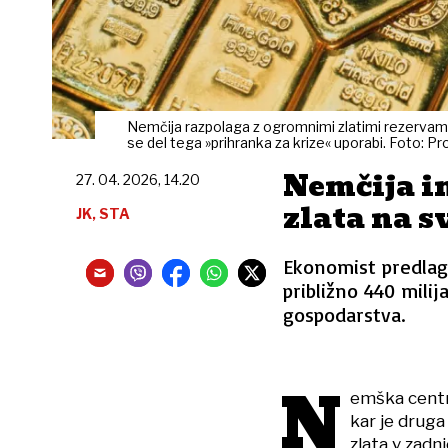
Nemčija razpolaga z ogromnimi zlatimi rezervami, 
se del tega »prihranka za krize« uporabi. Foto: P
Nemčija i
27. 04. 2026, 14.20
zlata na sv
JK, STA
Ekonomist predlaga
približno 440 mili
gospodarstva.
N
emška centr
kar je druga
zlata v zadn