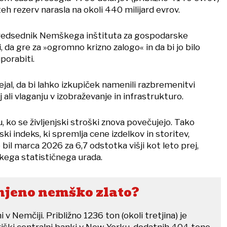
teh rezerv narasla na okoli 440 milijard evrov.
predsednik Nemškega inštituta za gospodarske
, da gre za »ogromno krizno zalogo« in da bi jo bilo
porabiti.
dejal, da bi lahko izkupiček namenili razbremenitvi
j ali vlaganju v izobraževanje in infrastrukturo.
, ko se življenjski stroški znova povečujejo. Tako
i indeks, ki spremlja cene izdelkov in storitev,
 bil marca 2026 za 6,7 odstotka višji kot leto prej,
kega statističnega urada.
anjeno nemško zlato?
v Nemčiji. Približno 1236 ton (okoli tretjina) je
riški centralni banki v New Yorku, dodatnih 404 tone