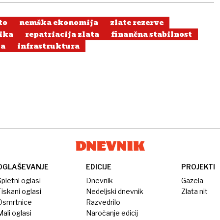
to
nemška ekonomija
zlate rezerve
ika
repatriacija zlata
finančna stabilnost
ja
infrastruktura
OGLAŠEVANJE
EDICIJE
PROJEKTI
pletni oglasi
Dnevnik
Gazela
iskani oglasi
Nedeljski dnevnik
Zlata nit
Osmrtnice
Razvedrilo
ali oglasi
Naročanje edicij