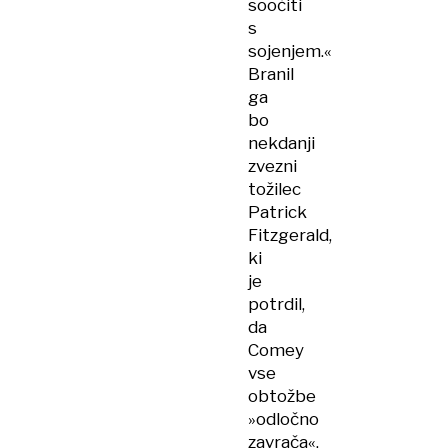
soočiti
s
sojenjem.«
Branil
ga
bo
nekdanji
zvezni
tožilec
Patrick
Fitzgerald,
ki
je
potrdil,
da
Comey
vse
obtožbe
»odločno
zavrača«.