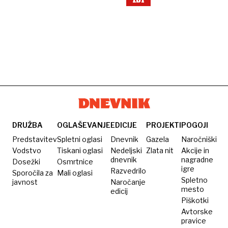
fbi
DRUŽBA
OGLAŠEVANJE
EDICIJE
PROJEKTI
POGOJI
Predstavitev
Spletni oglasi
Dnevnik
Gazela
Naročniški
Vodstvo
Tiskani oglasi
Nedeljski
Zlata nit
Akcije in
dnevnik
nagradne
Dosežki
Osmrtnice
igre
Razvedrilo
Sporočila za
Mali oglasi
Spletno
javnost
Naročanje
mesto
edicij
Piškotki
Avtorske
pravice