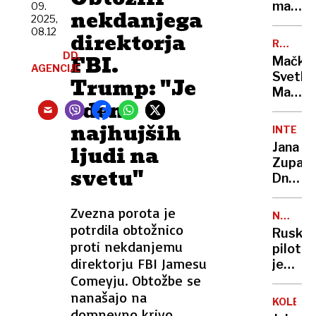
manj
09.
nekdanjega
2025,
spremi
08.12
direktorja
dolgor
RUMENE
najemo
DD,
NOVICE
FBI.
Mačka
v
AGENCIJE
Svetla
Trump: "Je
kratko
Makaro
eden
malica
škampe
najhujših
INTERVJ
Han
Jana
ljudi na
zapel:
Zupanč
»Tina
svetu"
Dnevni
ne
nagraj
verjam
"Vsako
Zvezna porota je
…«
NOVE
vlogo
potrdila obtožnico
PODROB
Ruski
živim
proti nekdanjemu
pilot
do
direktorju FBI Jamesu
je
konca
Comeyju. Obtožbe se
Natov
in
prijate
nanašajo na
zares"
KOLESA
pomah
domnevno krivo