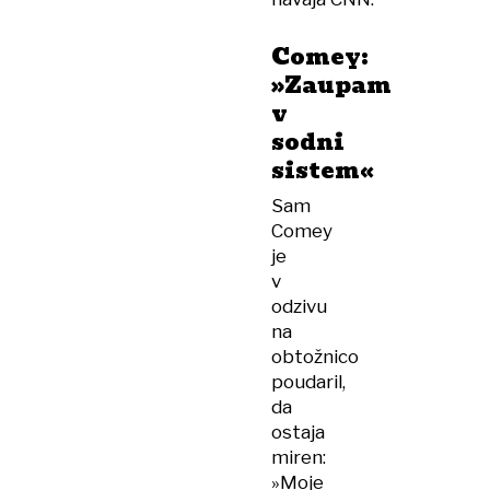
Comey:
»Zaupam
v
sodni
sistem«
Sam
Comey
je
v
odzivu
na
obtožnico
poudaril,
da
ostaja
miren:
»Moje