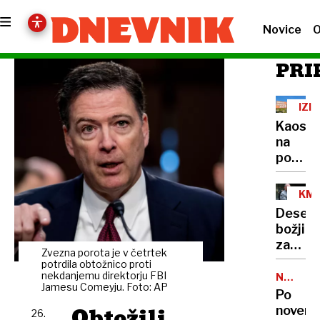
Novice
O
PRI
IZI
ZA
Kaos
na
poses
nekdan
Lipe,
KME
na
ZBO
Deset
črno
božjih
zaraču
zapove
tudi
Zvezna porota je v četrtek
Jožeta
potrdila obtožnico proti
parkir
Podgo
nekdanjemu direktorju FBI
NOVA
pohod
Jamesu Comeyju. Foto: AP
ZAKONO
so
Po
umakni
Obtožili
novem
26.