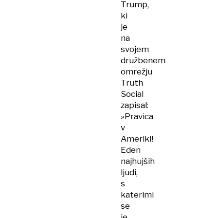
Trump,
ki
je
na
svojem
družbenem
omrežju
Truth
Social
zapisal:
»Pravica
v
Ameriki!
Eden
najhujših
ljudi,
s
katerimi
se
je