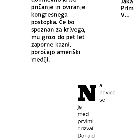
Jaka
pričanje in oviranje
Primož
kongresnega
V
postopka. Če bo
reprez
spoznan za krivega,
ni
prosto
mu grozi do pet let
za
zaporne kazni,
rivalst
poročajo ameriški
mediji.
N
a
novico
se
je
med
prvimi
odzval
Donald