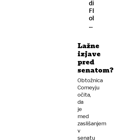
direktorja
FBI
obtožili
pozivanja
k
atentatu
Lažne
na
izjave
Trumpa
pred
senatom?
Obtožnica
Comeyju
očita,
da
je
med
zaslišanjem
v
senatu