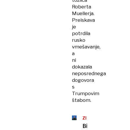
tožilca
Roberta
Muellerja.
Preiskava
je
potrdila
rusko
vmešavanje,
a
ni
dokazala
neposrednega
dogovora
s
Trumpovim
štabom.
ZDA
Bivšega