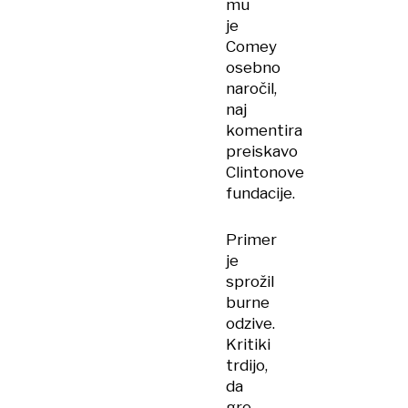
mu
je
Comey
osebno
naročil,
naj
komentira
preiskavo
Clintonove
fundacije.
Primer
je
sprožil
burne
odzive.
Kritiki
trdijo,
da
gre