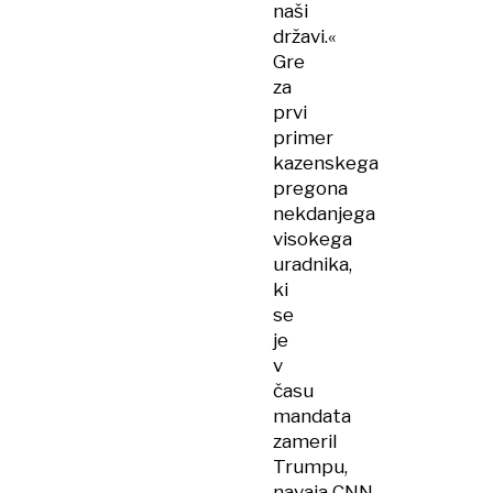
naši
državi.«
Gre
za
prvi
primer
kazenskega
pregona
nekdanjega
visokega
uradnika,
ki
se
je
v
času
mandata
zameril
Trumpu,
navaja CNN.