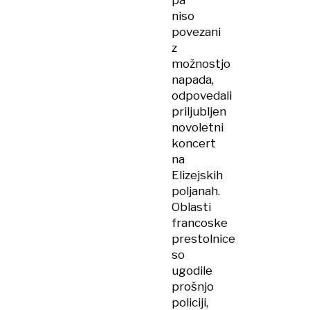
pa
niso
povezani
z
možnostjo
napada,
odpovedali
priljubljen
novoletni
koncert
na
Elizejskih
poljanah.
Oblasti
francoske
prestolnice
so
ugodile
prošnjo
policiji,