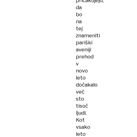
pričakujejo,
da
bo
na
tej
znameniti
pariški
aveniji
prehod
v
novo
leto
dočakalo
več
sto
tisoč
ljudi.
Kot
vsako
leto