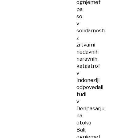
ognjemet
pa
so
v
solidarnosti
z
žrtvami
nedavnih
naravnih
katastrof
v
Indoneziji
odpovedali
tudi
v
Denpasarju
na
otoku
Bali,
ognjemet