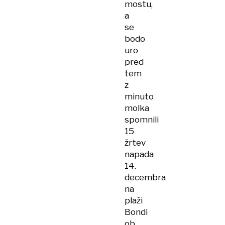
mostu,
a
se
bodo
uro
pred
tem
z
minuto
molka
spomnili
15
žrtev
napada
14.
decembra
na
plaži
Bondi
ob