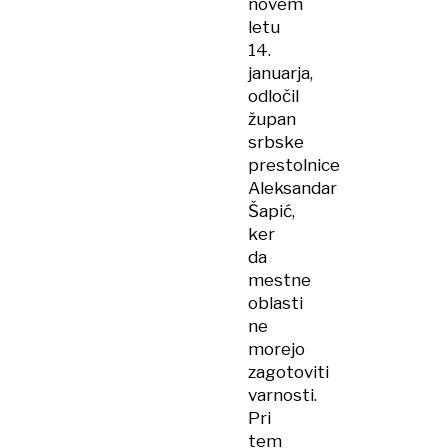
novem
letu
14.
januarja,
odločil
župan
srbske
prestolnice
Aleksandar
Šapić,
ker
da
mestne
oblasti
ne
morejo
zagotoviti
varnosti.
Pri
tem