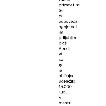
prizadetimi.
So
pa
odpovedali
ognjemet
na
priljubljeni
plaži
Bondi,
ki
se
ga
je
običajno
udeležilo
15.000
ljudi.
V
mestu