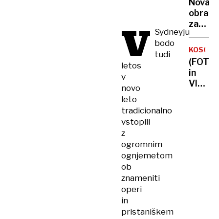
zdravn
Nova
jo je
obram
spreml
V
za
celo
Sydneyju
dojenč
v
bodo
pred
spalni
KOSOVO
tudi
nevarn
(FOTO
letos
viruso
in
v
jih
VIDEO)
novo
bodo
Kaos
zaščitil
leto
v
že v
tradicionalno
parlam
porodni
vstopili
poslan
z
Kurtija
ogromnim
obmeta
ognjemetom
z
ob
jajci
znameniti
operi
in
pristaniškem