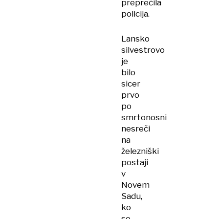
preprečila
policija.
Lansko
silvestrovo
je
bilo
sicer
prvo
po
smrtonosni
nesreči
na
železniški
postaji
v
Novem
Sadu,
ko
so