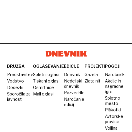
DRUŽBA
OGLAŠEVANJE
EDICIJE
PROJEKTI
POGOJI
Predstavitev
Spletni oglasi
Dnevnik
Gazela
Naročniški
Vodstvo
Tiskani oglasi
Nedeljski
Zlata nit
Akcije in
dnevnik
nagradne
Dosežki
Osmrtnice
igre
Razvedrilo
Sporočila za
Mali oglasi
Spletno
javnost
Naročanje
mesto
edicij
Piškotki
Avtorske
pravice
Volilna