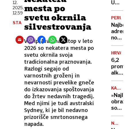
bo
Umrl
12.
Sloveni
mesta po
župan
2025,
je
12.59
tam,
svetu okrnila
Jorge
PERU
nas
Messi,
STA
silvestrovanja
Najbolj
ne
človek,
adrena
bo«
ki je
nočite
V pripravah na vstop v leto
stal
na
za
2026 so nekatera mesta po
svetu?
karier
HRVAŠK
svetu okrnila svoja
400
sina
6,2
tradicionalna praznovanja.
metro
Lionel
promil
Razlogi segajo od
nad
alkoho
varnostnih groženj in
tlemi
v
nevarnosti prevelike gneče
in z
krvi
razgl
do izkazovanja spoštovanja
KATARI
–
WITT
na
»Najlep
do žrtev nedavnih tragedij.
primer,
globok
obraz
Med njimi je tudi avstralski
ki je
prepad
social
Sydney, ki je bil nedavno
osupni
pod
prizorišče smrtonosnega
izkuše
nadzor
napada.
splits
NALEZLJ
Stasi
BOLEZN