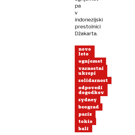
pa
v
indonezijski
prestolnici
Džakarta.
novo
leto
ognjemet
varnostni
ukrepi
solidarnost
odpovedi
dogodkov
sydney
beograd
pariz
tokio
bali