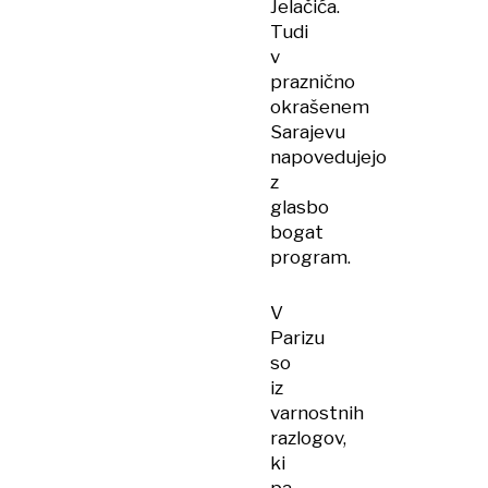
Jelačića.
Tudi
v
praznično
okrašenem
Sarajevu
napovedujejo
z
glasbo
bogat
program.
V
Parizu
so
iz
varnostnih
razlogov,
ki