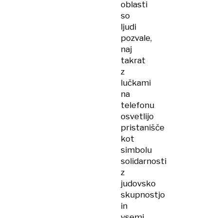
oblasti
so
ljudi
pozvale,
naj
takrat
z
lučkami
na
telefonu
osvetlijo
pristanišče
kot
simbolu
solidarnosti
z
judovsko
skupnostjo
in
vsemi