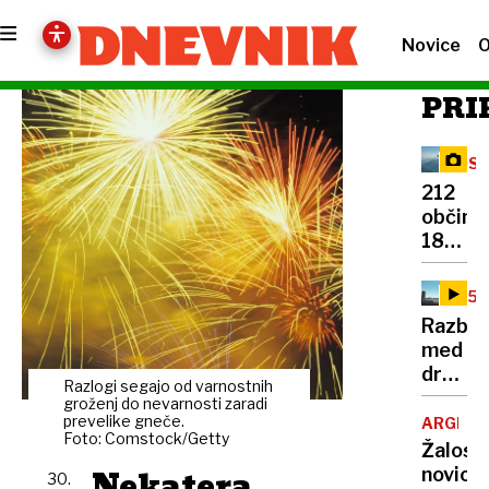
Novice
O
PRI
OSV
VRH
212
občin,
180
skrivn
točk:
25.
njun
OBL
Razbur
cilj
med
je
družin
razkrit
Razlogi segajo od varnostnih
žrtev
groženj do nevarnosti zaradi
skriti
11.
prevelike gneče.
ARGENT
vrh
Foto: Comstock/Getty
septem
Žalost
vsake
»Če
Nekatera
novica:
kotičk
30.