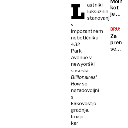
L
Molitev
vodnik
astniki
kot
rešil
luksuznih
je ni
njuneg
stanovanj
bilo
dojenč
v
pol
BRUSEL
impozantnem
tisočle
Za
nebotičniku
prenov
432
sedeža
Park
Sveta
Avenue v
EU
newyorški
1,1
soseski
milijar
Billionaires'
evrov?
Row
so
nezadovoljni
s
kakovostjo
gradnje.
Imajo
kar