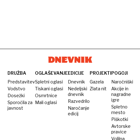
DRUŽBA
OGLAŠEVANJE
EDICIJE
PROJEKTI
POGOJI
Predstavitev
Spletni oglasi
Dnevnik
Gazela
Naročniški
Vodstvo
Tiskani oglasi
Nedeljski
Zlata nit
Akcije in
dnevnik
nagradne
Dosežki
Osmrtnice
igre
Razvedrilo
Sporočila za
Mali oglasi
Spletno
javnost
Naročanje
mesto
edicij
Piškotki
Avtorske
pravice
Volilna