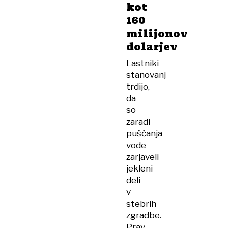
kot
160
milijonov
dolarjev
Lastniki
stanovanj
trdijo,
da
so
zaradi
puščanja
vode
zarjaveli
jekleni
deli
v
stebrih
zgradbe.
Prav