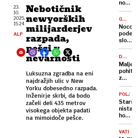
Izraelu
novi
Nebotičnik
23.
oblasti
raj:
10.
ju
newyorških
28
2025,
GAZELA
ignorir
stopinj
15.24
2025
milijarderjev
Nocoj
oktobr
podelj
ALP
razpada,
prazne
sloven
plaže
pešci v
gazelo
in
2025!
nevarnosti
poceni
DOLGOT
OSKRBA
pivo
Maljev
pohitel
Luksuzna zgradba na eni
z
najdražjih ulic v New
rešitvi
Yorku dobesedno razpada.
za
Inženirje skrbi, da bodo
POLJSK
stanov
Starša
začeli deli 435 metrov
domov
nista
visokega objekta padati
starejš
hotela
na mimoidoče pešce.
plačati
reševan
VATIKA
gorski