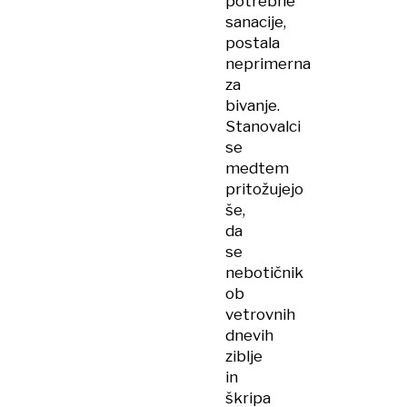
potrebne
sanacije,
postala
neprimerna
za
bivanje.
Stanovalci
se
medtem
pritožujejo
še,
da
se
nebotičnik
ob
vetrovnih
dnevih
ziblje
in
škripa