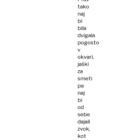
tako
naj
bi
bila
dvigala
pogosto
v
okvari,
jaški
za
smeti
pa
naj
bi
od
sebe
dajali
zvok,
kot