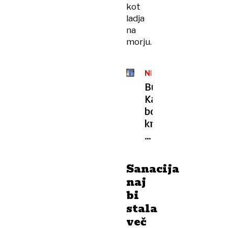
kot
ladja
na
morju.
NEBOTIČNIKI
Burdž
Kalifa
bo
kmalu
palček,
Savdijci
načrtujejo
Sanacija
dva
naj
kilometra
bi
visoko
stala
stolpnico
več