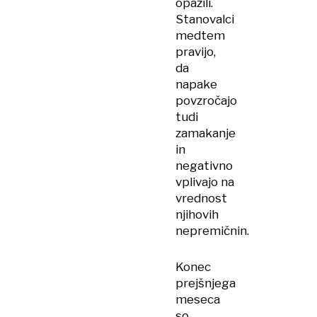
opazili.
Stanovalci
medtem
pravijo,
da
napake
povzročajo
tudi
zamakanje
in
negativno
vplivajo na
vrednost
njihovih
nepremičnin.
Konec
prejšnjega
meseca
so