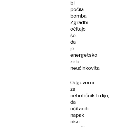
bi
počila
bomba.
Zgradbi
očitajo
še,
da
je
energetsko
zelo
neučinkovita.
Odgovorni
za
nebotičnik trdijo,
da
očitanih
napak
niso