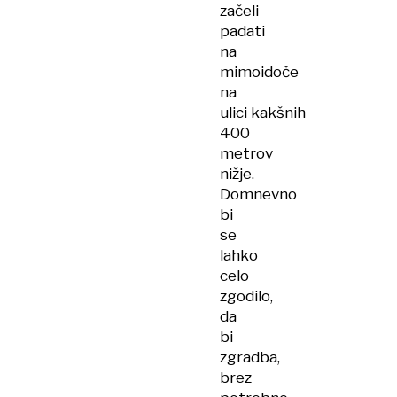
začeli
padati
na
mimoidoče
na
ulici kakšnih
400
metrov
nižje.
Domnevno
bi
se
lahko
celo
zgodilo,
da
bi
zgradba,
brez