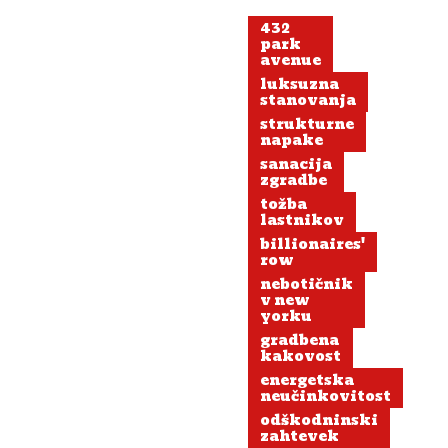
432
park
avenue
luksuzna
stanovanja
strukturne
napake
sanacija
zgradbe
tožba
lastnikov
billionaires'
row
nebotičnik
v new
yorku
gradbena
kakovost
energetska
neučinkovitost
odškodninski
zahtevek