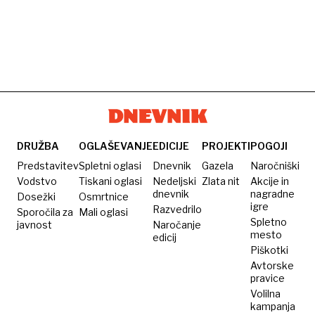
DRUŽBA
OGLAŠEVANJE
EDICIJE
PROJEKTI
POGOJI
Predstavitev
Spletni oglasi
Dnevnik
Gazela
Naročniški
Vodstvo
Tiskani oglasi
Nedeljski
Zlata nit
Akcije in
dnevnik
nagradne
Dosežki
Osmrtnice
igre
Razvedrilo
Sporočila za
Mali oglasi
Spletno
javnost
Naročanje
mesto
edicij
Piškotki
Avtorske
pravice
Volilna
kampanja