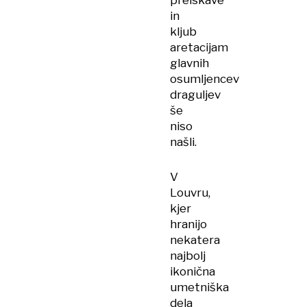
preiskave
in
kljub
aretacijam
glavnih
osumljencev
draguljev
še
niso
našli.
V
Louvru,
kjer
hranijo
nekatera
najbolj
ikonična
umetniška
dela