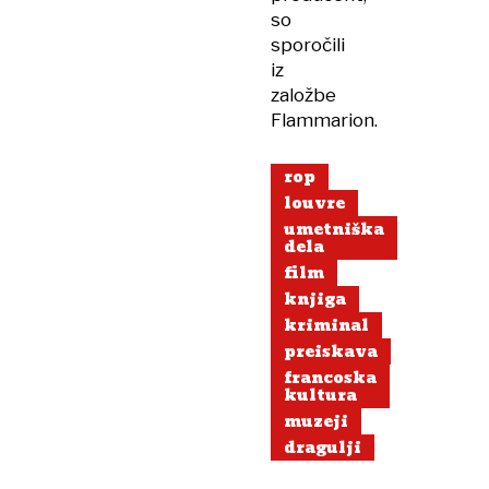
so
sporočili
iz
založbe
Flammarion.
rop
louvre
umetniška
dela
film
knjiga
kriminal
preiskava
francoska
kultura
muzeji
dragulji