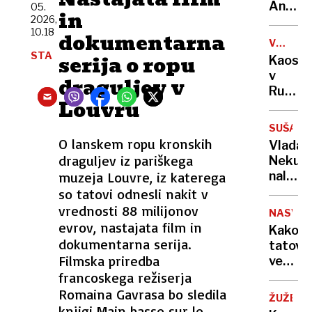
sama
Anže
05.
in
eksploz
2026,
Logar
10.18
dokumentarna
izdelal
VOJNA
prvo
V
STA
serija o ropu
Kaos
in
UKRAJIN
v
draguljev v
edino
Rusiji:
leseno
Louvru
ženske
barko
začele
za
SUŠA
izrablj
O lanskem ropu kronskih
Ljublja
Vlada
vojno
draguljev iz pariškega
Neku
za
muzeja Louvre, iz katerega
naložil
"mobili
obrato
so tatovi odnesli nakit v
bivših"
v
vrednosti 88 milijonov
NASVET
vsaj
evrov, nastajata film in
Kako
minim
dokumentarna serija.
tatovi
obseg
Filmska priredba
vedo,
francoskega režiserja
da
vas
Romaina Gavrasa bo sledila
ŽUŽELK
ni
knjigi Main basse sur le