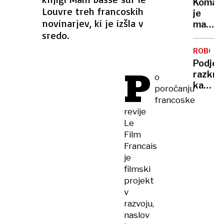
Komarj
doma?
Louvre treh francoskih
je
Prever
novinarjev, ki je izšla v
manj
metod
sredo.
kot
za
običaj
zaščit
ROBOTI
– in
pred
Podjet
P
to ni
vlomilc
razkril
o
dobra
kako
poročanju
novica
ustavit
francoske
robota
revije
ki
Le
spomin
Film
na
Francais
kentav
je
filmski
projekt
v
razvoju,
naslov