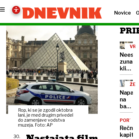
Novice
O
PRI
VRO
VAL
Neest
zunanj
klimat
naprav
ŽE
15
Napadi
NA
na
bankom
Rop, ki se je zgodil oktobra
veliko
lani, je med drugim privedel
škodo
do zamenjave vodstva
PORTRE
muzeja. Foto: AP
povzro
Rečni
že
Nastajata film
kapita
30.