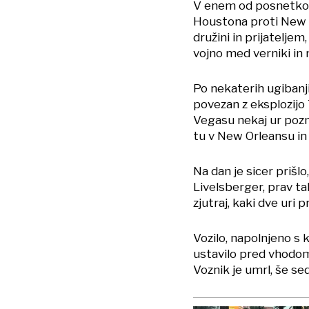
V enem od posnetkov, k
Houstona proti New Or
družini in prijateljem
vojno med verniki in 
Po nekaterih ugibanjih
povezan z eksplozij
Vegasu nekaj ur poz
tu v New Orleansu in 
Na dan je sicer prišl
Livelsberger, prav ta
zjutraj, kaki dve uri p
Vozilo, napolnjeno s
ustavilo pred vhodom
Voznik je umrl, še sede