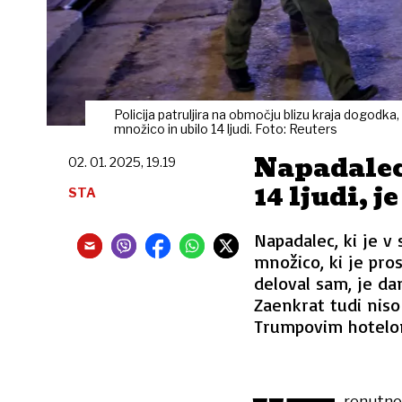
Policija patruljira na območju blizu kraja dogodk
množico in ubilo 14 ljudi. Foto: Reuters
Napadalec,
02. 01. 2025, 19.19
14 ljudi, j
STA
Napadalec, ki je v
množico, ki je prosl
deloval sam, je da
Zaenkrat tudi niso
Trumpovim hotelo
renutno 