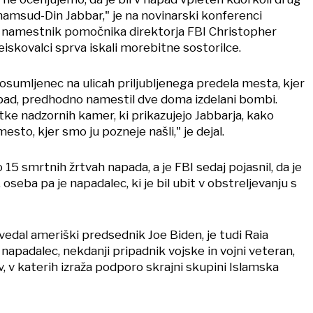
hamsud-Din Jabbar," je na novinarski konferenci
 namestnik pomočnika direktorja FBI Christopher
iskovalci sprva iskali morebitne sostorilce.
e osumljenec na ulicah priljubljenega predela mesta, kjer
apad, predhodno namestil dve doma izdelani bombi.
ke nadzornih kamer, ki prikazujejo Jabbarja, kako
sto, kjer smo ju pozneje našli," je dejal.
 15 smrtnih žrtvah napada, a je FBI sedaj pojasnil, da je
5. oseba pa je napadalec, ki je bil ubit v obstreljevanju s
edal ameriški predsednik Joe Biden, je tudi Raia
i napadalec, nekdanji pripadnik vojske in vojni veteran,
, v katerih izraža podporo skrajni skupini Islamska