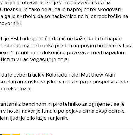
i jih je objavil, ko se je v torek zvečer vozil iz
leansu, je tako dejal, da je naprej hotel škodovati
, a ga je skrbelo, da se naslovnice ne bi osredotočile na
neverniki.
 je FBI tudi sporočil, da nič ne kaže, da bi bil napad
o Teslinega cybertrucka pred Trumpovim hotelom v Las
neje. "Trenutno ni dokončne povezave med napadom
tistim v Las Vegasu," je dejal.
o, da je cybertruck v Koloradu najel Matthew Alan
ko član ameriške vojske, v mesto pa je prispel v sredo
red eksplozijo.
 kantami z bencinom in pirotehniko za ognjemet se je
 v hotel, nakar je kmalu po pojavu dima eksplodiralo.
m ljudi je bilo lažje ranjenih.