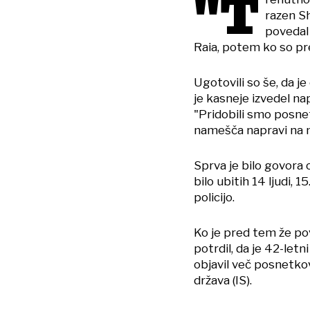
"T
razen S
povedal
Raia, potem ko so pre
Ugotovili so še, da j
je kasneje izvedel n
"Pridobili smo posnet
namešča napravi na me
Sprva je bilo govora o
bilo ubitih 14 ljudi, 1
policijo.
Ko je pred tem že pov
potrdil, da je 42-letn
objavil več posnetkov
država (IS).