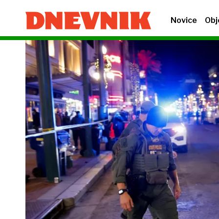
Novice
Obj