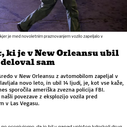
a, kjer je med novoletnim praznovanjem vozilo zapeljalo v
 ki je v New Orleansu ubil
e deloval sam
 sredo v New Orleansu z avtomobilom zapeljal v
avljala novo leto, in ubil 14 ljudi, je, kot vse kaže,
nes sporočila ameriška zvezna policija FBI.
 našli povezave z eksplozijo vozila pred
m v Las Vegasu.
ne ocenjujemo, da je bil v napad vpleten kdorkoli drug