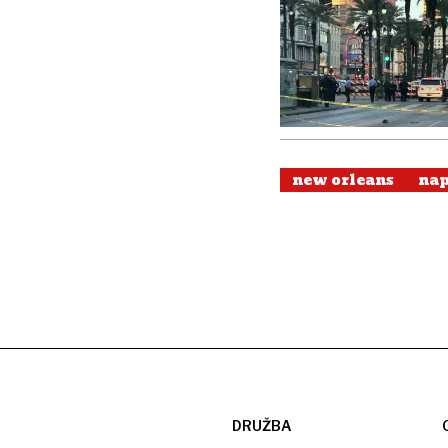
new orleans
nap
DRUŽBA