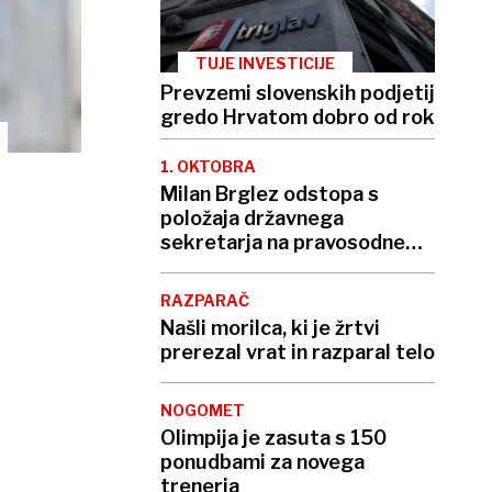
TUJE INVESTICIJE
Prevzemi slovenskih podjetij
gredo Hrvatom dobro od rok
1. OKTOBRA
Milan Brglez odstopa s
položaja državnega
sekretarja na pravosodnem
ministrstvu
RAZPARAČ
Našli morilca, ki je žrtvi
prerezal vrat in razparal telo
NOGOMET
Olimpija je zasuta s 150
ponudbami za novega
trenerja