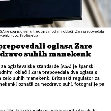
A) je španski verigi trgovin z modnimi oblačili Zara prepovedala
ekenk. Foto: Profimedia
prepovedali oglasa Zare
zdravo suhih manekenk
 za oglaševalske standarde (ASA) je španski
odnimi oblačili Zara prepovedala dva oglasa s
 zelo suhih manekenk. Britanski regulator za
ekenki označil za nezdravo suhi, fotografije pa
poročila, da je ukrepala po prejemu pritožbe glede