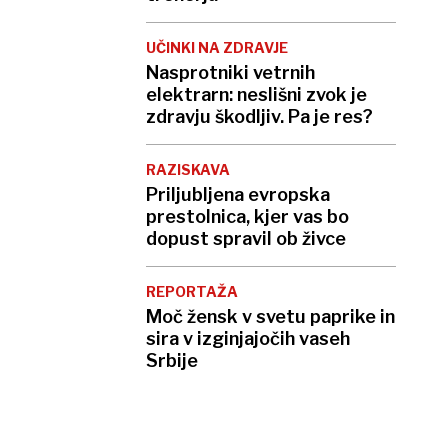
UČINKI NA ZDRAVJE
Nasprotniki vetrnih
elektrarn: neslišni zvok je
zdravju škodljiv. Pa je res?
RAZISKAVA
Priljubljena evropska
prestolnica, kjer vas bo
dopust spravil ob živce
REPORTAŽA
Moč žensk v svetu paprike in
sira v izginjajočih vaseh
Srbije