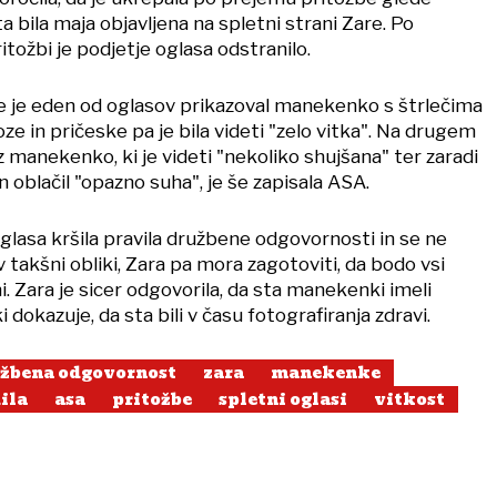
ta bila maja objavljena na spletni strani Zare. Po
itožbi je podjetje oglasa odstranilo.
 je eden od oglasov prikazoval manekenko s štrlečima
oze in pričeske pa je bila videti "zelo vitka". Na drugem
 z manekenko, ki je videti "nekoliko shujšana" ter zaradi
n oblačil "opazno suha", je še zapisala ASA.
 oglasa kršila pravila družbene odgovornosti in se ne
v takšni obliki, Zara pa mora zagotoviti, da bodo vsi
i. Zara je sicer odgovorila, da sta manekenki imeli
i dokazuje, da sta bili v času fotografiranja zdravi.
žbena odgovornost
zara
manekenke
ila
asa
pritožbe
spletni oglasi
vitkost