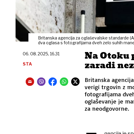
Britanska agencija za oglaševalske standarde (AS
dva oglasa s fotografijama dveh zelo suhih man
Na Otoku 
06. 08. 2025, 16.31
zaradi ne
STA
Britanska agencija
verigi trgovin z m
fotografijama dveh
oglaševanje je man
za neodgovorne.
gencija je s