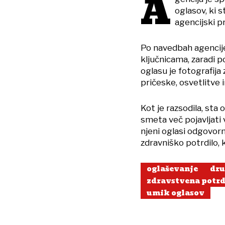
A
oglasov, ki s
agencijski pr
Po navedbah agencije
ključnicama, zaradi p
oglasu je fotografija
pričeske, osvetlitve i
Kot je razsodila, sta
smeta več pojavljati 
njeni oglasi odgovorn
zdravniško potrdilo, k
oglaševanje
dru
zdravstvena potrd
umik oglasov