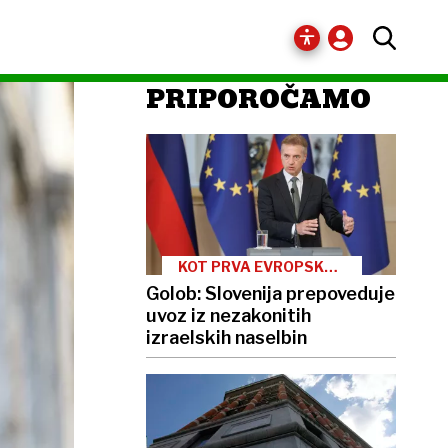
PRIPOROČAMO
KOT PRVA EVROPSKA
DRŽAVA
Golob: Slovenija prepoveduje
uvoz iz nezakonitih
izraelskih naselbin