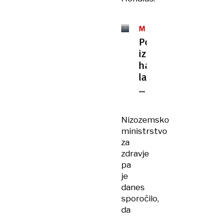
MV
HONDIUS
Po
izbruhu
hantavirusa
ladji
dovolili
pristanek
na
Nizozemsko
Kanarskih
ministrstvo
otokih
za
zdravje
pa
je
danes
sporočilo,
da