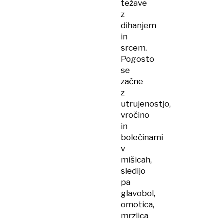
težave
z
dihanjem
in
srcem.
Pogosto
se
začne
z
utrujenostjo,
vročino
in
bolečinami
v
mišicah,
sledijo
pa
glavobol,
omotica,
mrzlica