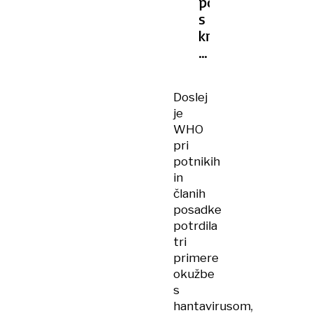
potniku
s
križarke
potrdili
sev
hantavirusa,
Doslej
ki
je
se
WHO
prenaša
pri
med
potnikih
ljudmi
in
članih
posadke
potrdila
tri
primere
okužbe
s
hantavirusom,