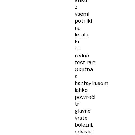
stiku
z
vsemi
potniki
na
letalu,
ki
se
redno
testirajo.
Okužba
s
hantavirusom
lahko
povzroči
tri
glavne
vrste
bolezni,
odvisno