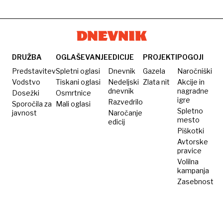
DRUŽBA
OGLAŠEVANJE
EDICIJE
PROJEKTI
POGOJI
Predstavitev
Spletni oglasi
Dnevnik
Gazela
Naročniški
Vodstvo
Tiskani oglasi
Nedeljski
Zlata nit
Akcije in
dnevnik
nagradne
Dosežki
Osmrtnice
igre
Razvedrilo
Sporočila za
Mali oglasi
Spletno
javnost
Naročanje
mesto
edicij
Piškotki
Avtorske
pravice
Volilna
kampanja
Zasebnost