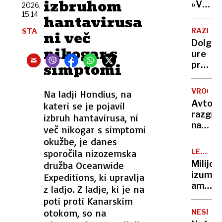
izbruhom
Nato,
»V
2026,
Evropi
znane
15.14
eni
hantavirusa
še ni
tudi
roki
RAZISK
STA
ni več
tarče
nosiš
Dolge
žalost,
nikogar s
ure
v
simptomi
pred
drugi
televiz
hvaležn
To je
VROČIN
Na ladji Hondius, na
ena
Avto,
kateri se je pojavil
najslab
razgre
izbruh hantavirusa, ni
navad
na
več nikogar s simptomi
za
soncu?
okužbe, je danes
vaše
S
možga
sporočila nizozemska
LEGEND
tem
KUHARJI
Milijon
družba Oceanwide
15-
izumite
Expeditions, ki upravlja
sekun
ameriš
z ladjo. Z ladje, ki je na
trikom
vegete
poti proti Kanarskim
ga
ko je
otokom, so na
boste
NESPEČ
zavpil