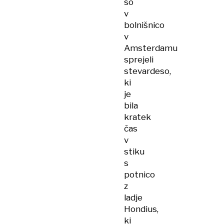
so
v
bolnišnico
v
Amsterdamu
sprejeli
stevardeso,
ki
je
bila
kratek
čas
v
stiku
s
potnico
z
ladje
Hondius,
ki