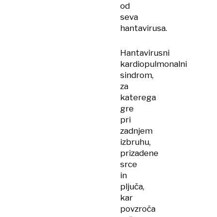
od
seva
hantavirusa.
Hantavirusni
kardiopulmonalni
sindrom,
za
katerega
gre
pri
zadnjem
izbruhu,
prizadene
srce
in
pljuča,
kar
povzroča