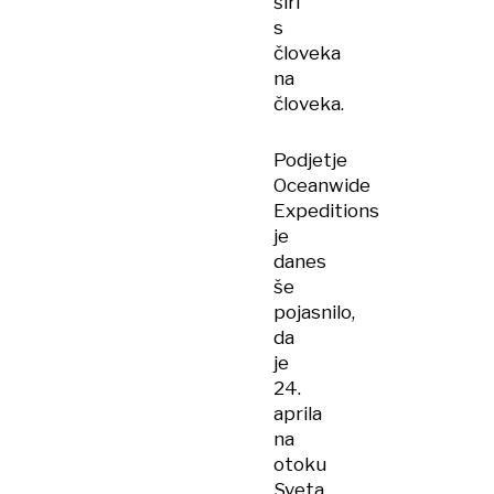
širi
s
človeka
na
človeka.
Podjetje
Oceanwide
Expeditions
je
danes
še
pojasnilo,
da
je
24.
aprila
na
otoku
Sveta