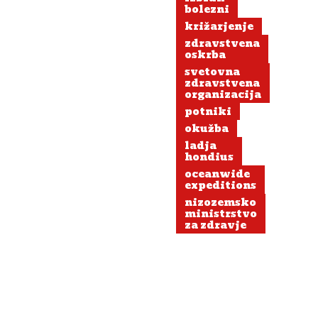
bolezni
križarjenje
zdravstvena
oskrba
svetovna
zdravstvena
organizacija
potniki
okužba
ladja
hondius
oceanwide
expeditions
nizozemsko
ministrstvo
za zdravje