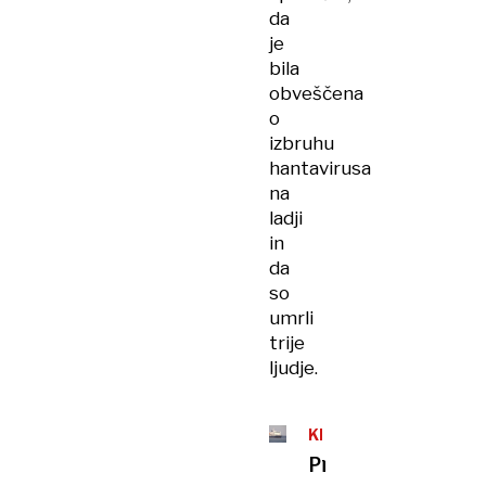
da
je
bila
obveščena
o
izbruhu
hantavirusa
na
ladji
in
da
so
umrli
trije
ljudje.
KRIŽARKA
HONDIUS
Pri