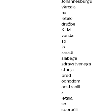
Johannesburgu
vkrcala
na
letalo
družbe
KLM,
vendar
so
jo
zaradi
slabega
zdravstvenega
stanja
pred
odhodom
odstranili
z
letala,
so
sporočili