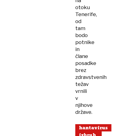
na
otoku
Tenerife,
od
tam
bodo
potnike
in
člane
posadke
brez
zdravstvenih
težav
vrnili
v
njihove
države.
hantavirus
izbruh