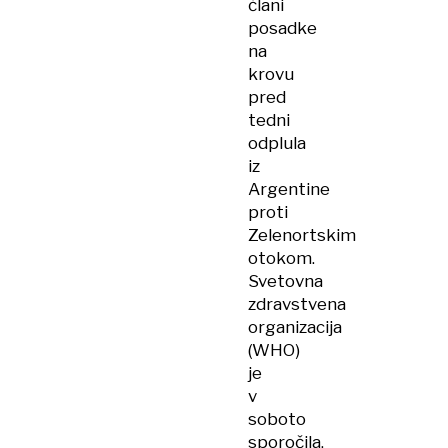
člani
posadke
na
krovu
pred
tedni
odplula
iz
Argentine
proti
Zelenortskim
otokom.
Svetovna
zdravstvena
organizacija
(WHO)
je
v
soboto
sporočila,