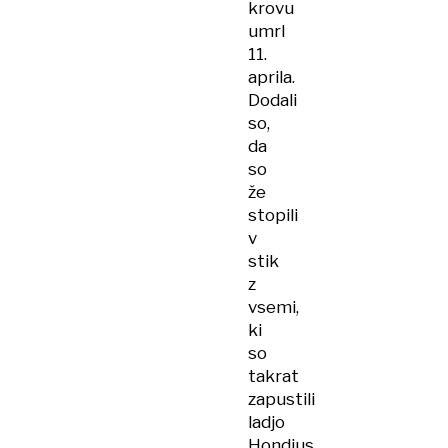
krovu
umrl
11.
aprila.
Dodali
so,
da
so
že
stopili
v
stik
z
vsemi,
ki
so
takrat
zapustili
ladjo
Hondius.