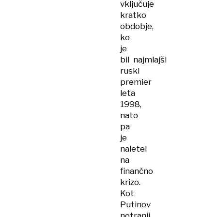
vključuje
kratko
obdobje,
ko
je
bil najmlajši
ruski
premier
leta
1998,
nato
pa
je
naletel
na
finančno
krizo.
Kot
Putinov
notranji