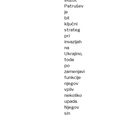
službi.
Patrušev
je
bil
ključni
strateg
pri
invazijah
na
Ukrajino,
toda
po
zamenjavi
funkcije
njegov
vpliv
nekoliko
upada.
Njegov
sin