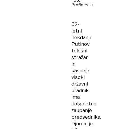
Foto:
Profimedia
52-
letni
nekdanji
Putinov
telesni
stražar
in
kasneje
visoki
državni
uradnik
ima
dolgoletno
zaupanje
predsednika.
Djumin je