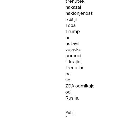
trenutek
nakazal
naklonjenost
Rusiji.
Toda
Trump
ni
ustavil
vojaške
pomoči
Ukrajini,
trenutno
pa
se
ZDA odmikajo
od
Rusije.
Putin
z