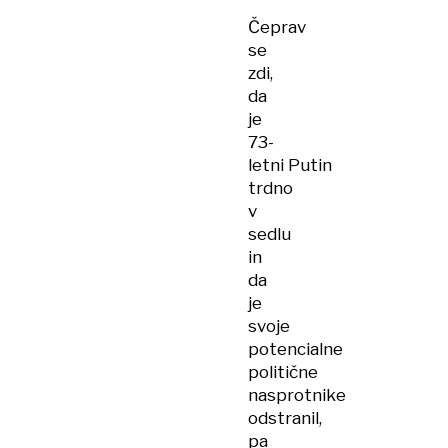
Čeprav
se
zdi,
da
je
73-
letni Putin
trdno
v
sedlu
in
da
je
svoje
potencialne
politične
nasprotnike
odstranil,
pa