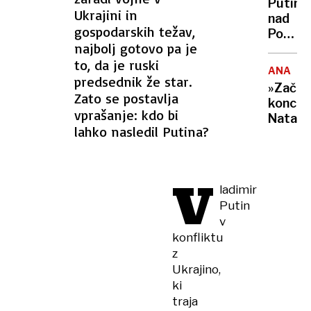
moji
Putin
ROSI
Ukrajini in
psihop
nad
Teh!
gospodarskih težav,
kolegi
Poljsk
najbolj gotovo pa je
poslal
to, da je ruski
poceni
ANALIZ
drone
predsednik že star.
»Zače
iz
Zato se postavlja
konca
stirop
vprašanje: kdo bi
Nata«
in
lahko nasledil Putina?
lesa,
glasne
kot
V
moped
ladimir
Putin
v
konfliktu
z
Ukrajino,
ki
traja