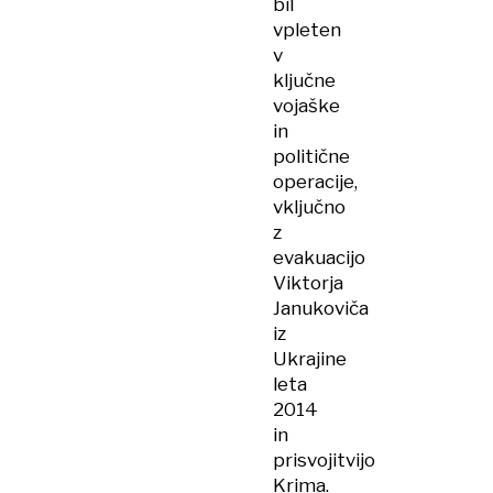
bil
vpleten
v
ključne
vojaške
in
politične
operacije,
vključno
z
evakuacijo
Viktorja
Janukoviča
iz
Ukrajine
leta
2014
in
prisvojitvijo
Krima.