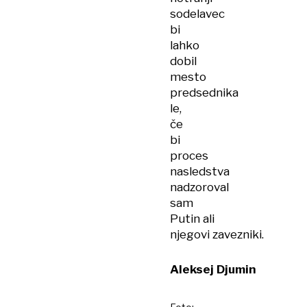
sodelavec
bi
lahko
dobil
mesto
predsednika
le,
če
bi
proces
nasledstva
nadzoroval
sam
Putin ali
njegovi zavezniki.
Aleksej Djumin