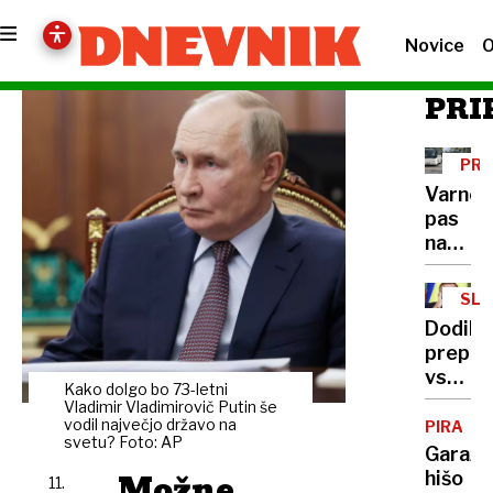
Novice
O
PRI
PR
VA
Varnos
pas
na
avtobu
Pripen
SLO
obvezn
-
Dodiku
BIH
nadzor
prepov
pa
vstop
slab
Kako dolgo bo 73-letni
v
Vladimir Vladimirovič Putin še
Sloveni
vodil največjo državo na
PIRAN
svetu? Foto: AP
Arčon:
Garažn
Obrazl
Možne
hišo
11.