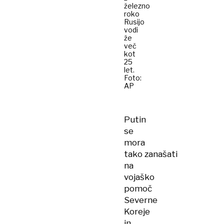
železno
roko
Rusijo
vodi
že
več
kot
25
let.
Foto:
AP
Putin
se
mora
tako zanašati
na
vojaško
pomoč
Severne
Koreje
in