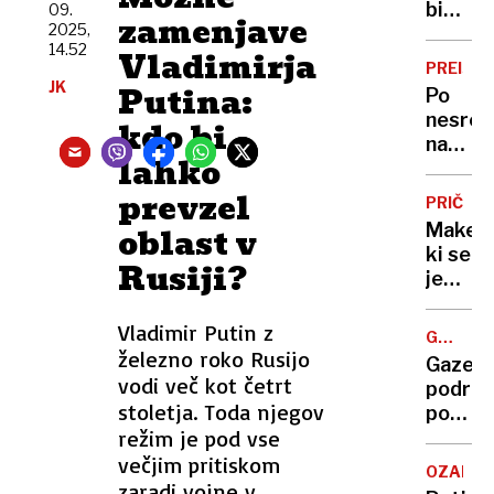
je
bi
09.
zamenjave
zelo
2025,
gradili
14.52
tehtna
Vladimirja
na
PREISK
Valeti
JK
Putina:
Po
nesreč
kdo bi
na
lahko
dirki
na
prevzel
PRIČEV
Hrušici
Maked
oblast v
Tudi
ki se
krovna
Rusiji?
je
zveza
boril
ni
v
Vladimir Putin z
brezm
GAZELA
Ukrajin
železno roko Rusijo
2025
Gazela
Videl
vodi več kot četrt
podrav
sem,
stoletja. Toda njegov
pomur
kaj
režim je pod vse
regije
so
je
večjim pritiskom
počeli
OZADJE
podjet
zaradi vojne v