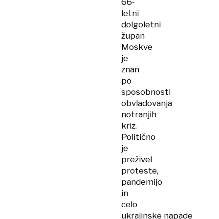
66-
letni
dolgoletni
župan
Moskve
je
znan
po
sposobnosti
obvladovanja
notranjih
kriz.
Politično
je
preživel
proteste,
pandemijo
in
celo
ukrajinske napade