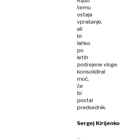
Kljub
temu
ostaja
vprašanje,
ali
bi
lahko
po
letih
podrejene vloge
konsolidiral
moč,
če
bi
postal
predsednik.
Sergej Kirijenko