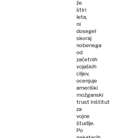
že
štiri
leta,
ni
dosegel
skoraj
nobenega
od
začetnih
vojaških
ciljev,
ocenjuje
ameriški
možganski
trust Inštitut
za
vojne
študije.
Po
nekaterih