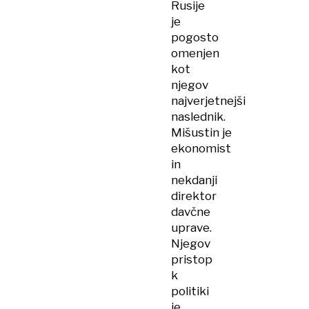
Rusije
je
pogosto
omenjen
kot
njegov
najverjetnejši
naslednik.
Mišustin je
ekonomist
in
nekdanji
direktor
davčne
uprave.
Njegov
pristop
k
politiki
je