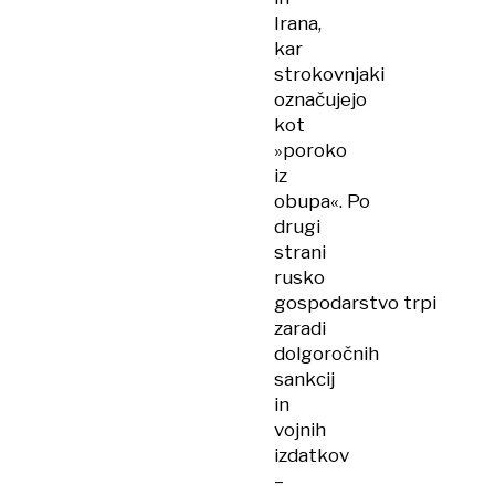
Irana,
kar
strokovnjaki
označujejo
kot
»poroko
iz
obupa«. Po
drugi
strani
rusko
gospodarstvo trpi
zaradi
dolgoročnih
sankcij
in
vojnih
izdatkov
–