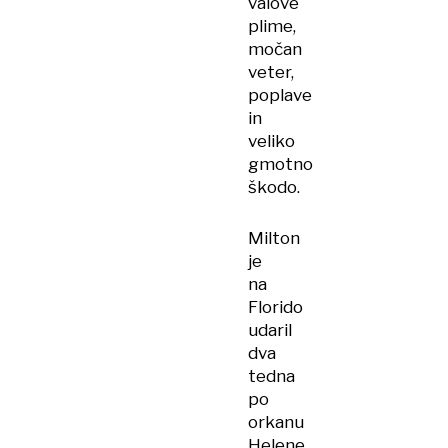
valove
plime,
močan
veter,
poplave
in
veliko
gmotno
škodo.
Milton
je
na
Florido
udaril
dva
tedna
po
orkanu
Helene,