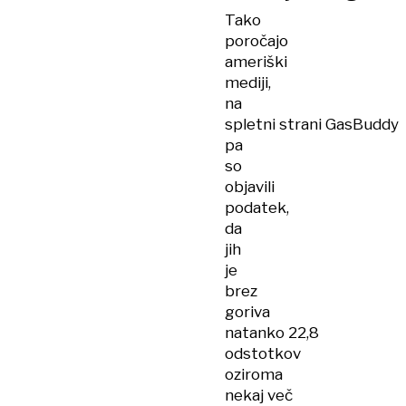
Tako
poročajo
ameriški
mediji,
na
spletni strani GasBuddy
pa
so
objavili
podatek,
da
jih
je
brez
goriva
natanko 22,8
odstotkov
oziroma
nekaj več