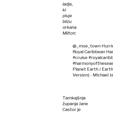
ladje,
ki
pluje
blizu
orkana
Milton:
@_moe_town
Hurri
Royal Caribbean Ha
#cruise
#royalcarib
#harmonyofthesea
Planet Earth / Eart
Version) - Michael 
Tamkajšnja
županja Jane
Castor je