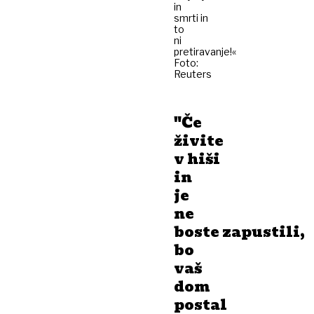
in
smrti in
to
ni
pretiravanje!«
Foto:
Reuters
"Če
živite
v hiši
in
je
ne
boste zapustili,
bo
vaš
dom
postal