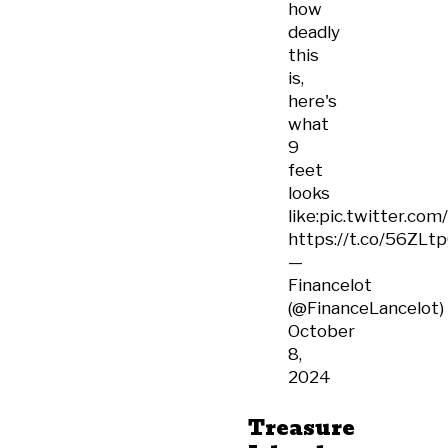
how
deadly
this
is,
here's
what
9
feet
looks
like:
pic.twitter.co
https://t.co/56ZLtp
—
Financelot
(@FinanceLancelot)
October
8,
2024
Treasure