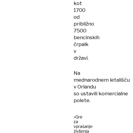
kot
1700
od
približno
7500
bencinskih
črpalk
v
državi.
Na
mednarodnem letališču
v Orlandu
so ustavili komercialne
polete.
»Gre
za
vprašanje
življenja