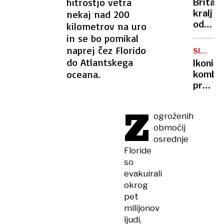
hitrostjo vetra
Britan
Nico
nekaj nad 200
kralj
pa
odpove
kilometrov na uro
njen
obvezn
in se bo pomikal
sin
zaradi
naprej čez Florido
SIMBOL
strans
HIPIJEV
do Atlantskega
Ikoničn
učinko
oceana.
kombi
zdravlj
praznu
raka
75.
Z
rojstni
ogroženih
dan
območij
osrednje
Floride
so
evakuirali
okrog
pet
milijonov
ljudi,