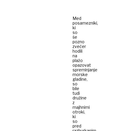
Med
posamezniki,
ki
so
še
pozno
zvečer
hodili
na
plažo
opazovat
spreminjanje
morske
gladine,
so
bile
tudi
družine
z
majhnimi
otroki,
ki
so
pred
razburkanim