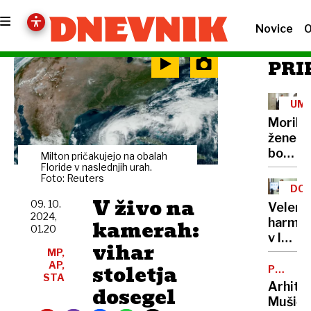
Novice
O
PRI
UM
Morile
žene
bo
Milton pričakujejo na obalah
sedel
Floride v naslednjih urah.
Foto: Reuters
21
DOB
let
V živo na
PRO
09. 10.
Velenj
2024,
kamerah:
harmon
01.20
v lov
vihar
na
MP,
AP,
stoletja
nov
POTNIŠK
STA
CENTER
Guinne
Arhite
dosegel
rekord
Mušič: