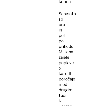
kopno.
Sarasoto
so
uro
in
pol
po
prihodu
Miltona
zajele
poplave,
o
katerih
poročajo
med
drugim
tudi
iz