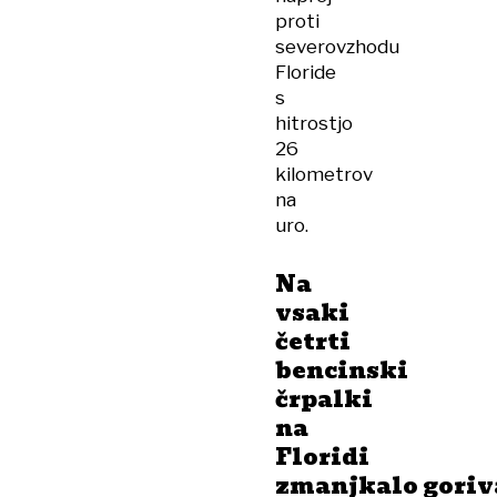
proti
severovzhodu
Floride
s
hitrostjo
26
kilometrov
na
uro.
Na
vsaki
četrti
bencinski
črpalki
na
Floridi
zmanjkalo goriv