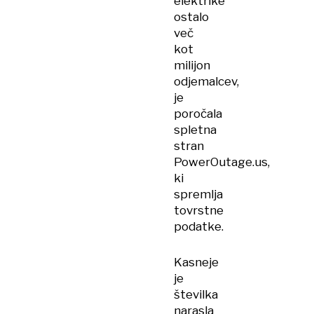
elektrike
ostalo
več
kot
milijon
odjemalcev,
je
poročala
spletna
stran
PowerOutage.us,
ki
spremlja
tovrstne
podatke.
Kasneje
je
številka
narasla