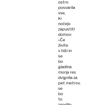
ostro
posvarila
vse,
ki
nočejo
zapustiti
domov:
»Če
živite
v hiši in
se
bo
gladina
morja res
dvignila za
pet metrov,
se
bo
to
zgodilo