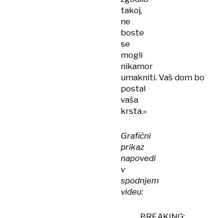
takoj,
ne
boste
se
mogli
nikamor
umakniti. Vaš dom bo
postal
vaša
krsta.«
Grafični
prikaz
napovedi
v
spodnjem
videu:
BREAKING: