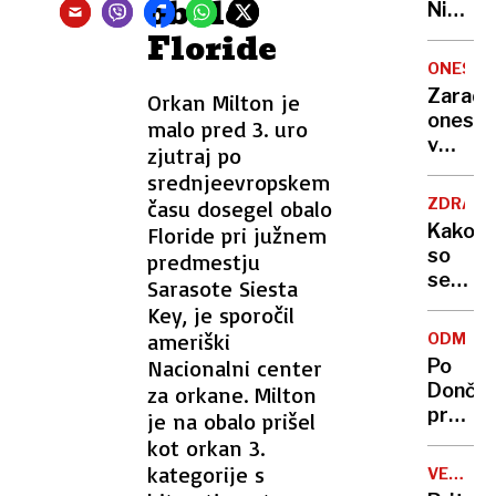
obalo
Nikoli
nisem
Floride
pomisli
ONESNA
da je
Zaradi
Orkan Milton je
to v
onesna
malo pred 3. uro
moji
v
zjutraj po
Ljublja
delu
srednjeevropskem
sploh
Logat
mogoč
ZDRAVS
času dosegel obalo
voda
Kako
Floride pri južnem
nepitn
so
predmestju
se
Sarasote Siesta
zasuka
Key, je sporočil
cilji
ameriški
ODMEV
Golobo
Nacionalni center
Po
vlade
Dončić
za orkane. Milton
prodaji
je na obalo prišel
Karma
kot orkan 3.
je
kategorije s
VELIKA
psica,
BRITANI