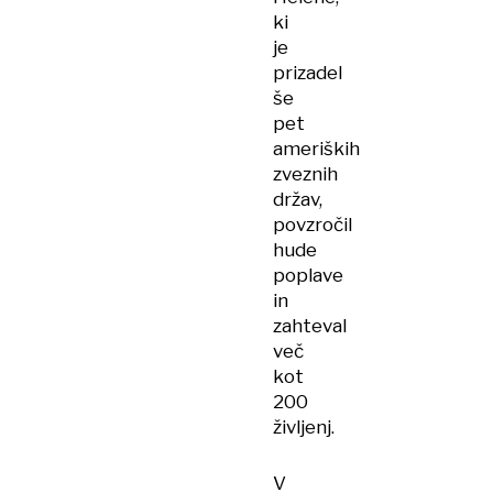
ki
je
prizadel
še
pet
ameriških
zveznih
držav,
povzročil
hude
poplave
in
zahteval
več
kot
200
življenj.
V