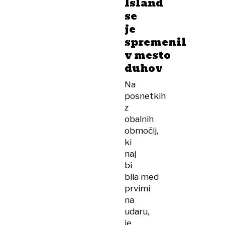
Island
se
je
spremenil
v mesto
duhov
Na
posnetkih
z
obalnih
območij,
ki
naj
bi
bila med
prvimi
na
udaru,
je