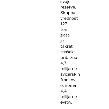
svoje
rezerve.
Skupna
vrednost
127
ton
zlata
je
takrat
znašala
približno
4,7
milijarde
švicarskih
frankov
oziroma
4,4
milijarde
evrov.