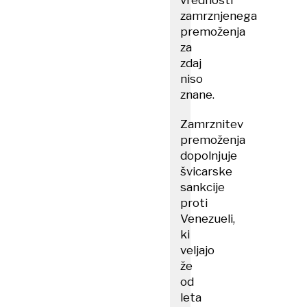
vrednosti
zamrznjenega
premoženja
za
zdaj
niso
znane.
Zamrznitev
premoženja
dopolnjuje
švicarske
sankcije
proti
Venezueli,
ki
veljajo
že
od
leta