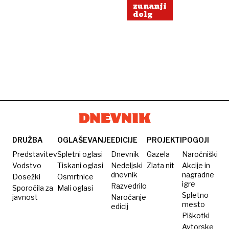
zunanji
dolg
DRUŽBA
OGLAŠEVANJE
EDICIJE
PROJEKTI
POGOJI
Predstavitev
Spletni oglasi
Dnevnik
Gazela
Naročniški
Vodstvo
Tiskani oglasi
Nedeljski
Zlata nit
Akcije in
dnevnik
nagradne
Dosežki
Osmrtnice
igre
Razvedrilo
Sporočila za
Mali oglasi
Spletno
javnost
Naročanje
mesto
edicij
Piškotki
Avtorske