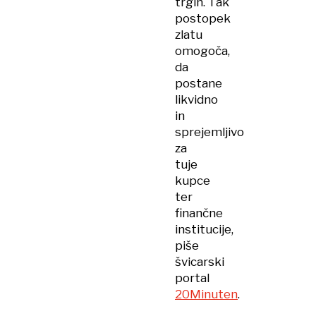
trgih. Tak
postopek
zlatu
omogoča,
da
postane
likvidno
in
sprejemljivo
za
tuje
kupce
ter
finančne
institucije,
piše
švicarski
portal
20Minuten
.