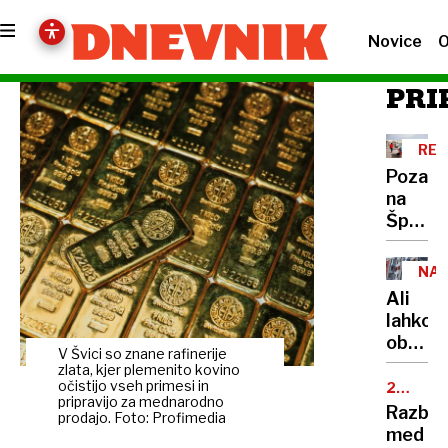
Novice
O
PRI
REK
PET
Pozabi
na
Španijo
to je
pet
NA
tempe
STA
Ali
najbolj
lahko
prijazn
obsoje
evrops
V Švici so znane rafinerije
prejme
zlata, kjer plemenito kovino
držav
javno
očistijo vseh primesi in
25.
pripravijo za mednarodno
OBLETN
najem
Razbur
prodajo. Foto: Profimedia
stanov
med