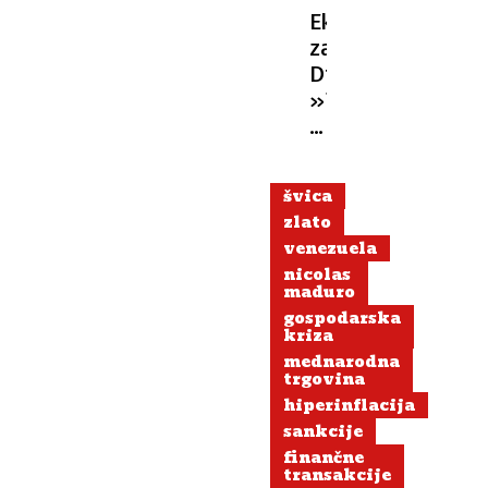
Ekskluzivno
za
Dnevnik:
»Tisti,
ki
nam
bo
švica
zagotovil
zlato
mir
venezuela
in
nicolas
boljše
maduro
življenje,
gospodarska
lahko
kriza
vzame
mednarodna
trgovina
tudi
hiperinflacija
nafto«
sankcije
finančne
transakcije