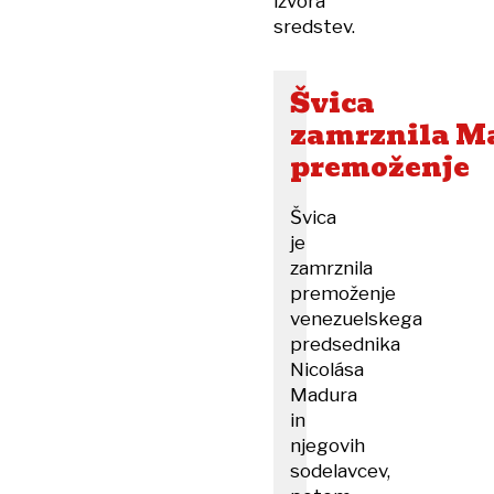
izvora
sredstev.
Švica
zamrznila M
premoženje
Švica
je
zamrznila
premoženje
venezuelskega
predsednika
Nicolása
Madura
in
njegovih
sodelavcev,