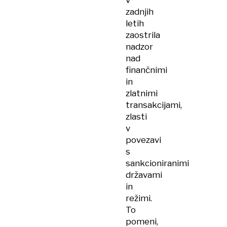
v
zadnjih
letih
zaostrila
nadzor
nad
finančnimi
in
zlatnimi
transakcijami,
zlasti
v
povezavi
s
sankcioniranimi
državami
in
režimi.
To
pomeni,