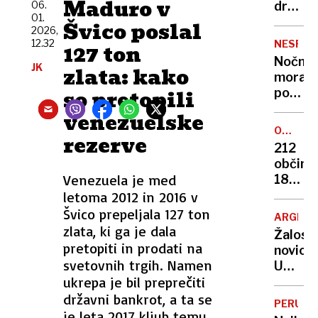
Maduro v
Odgov
06.
družin
01.
bo
žrtev
Švico poslal
2026,
marsik
11.
12.32
NESPEČ
127 ton
ujezil
septem
Nočna
JK
»Če
zlata: kako
mora
bo
so pretopili
poletn
župan
noči:
venezuelske
tam,
znanst
nas
OSVAJA
rezerve
razkrili
VRHOV
ne
212
zakaj
bo«
občin,
v
Venezuela je med
180
vročini
skrivn
letoma 2012 in 2016 v
ne
točk:
Švico prepeljala 127 ton
morem
ARGENT
njun
zlata, ki ga je dala
zaspat
Žalost
cilj
pretopiti in prodati na
novica:
je
svetovnih trgih. Namen
Umrl
razkrit
ukrepa je bil preprečiti
je
skriti
Jorge
državni bankrot, a ta se
vrh
PERU
Messi,
je leta 2017 kljub temu