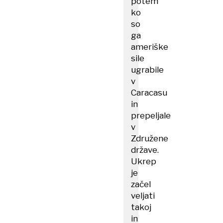
potem
ko
so
ga
ameriške
sile
ugrabile
v
Caracasu
in
prepeljale
v
Združene
države.
Ukrep
je
začel
veljati
takoj
in