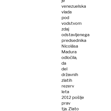
je
venezuelska
vlada
pod
vodstvom
zdaj
odstavljenega
predsednika
Nicolása
Madura
odločila,
da
del
državnih
zlatih
rezerv
leta
2012 pošlje
prav
tja. Zlato