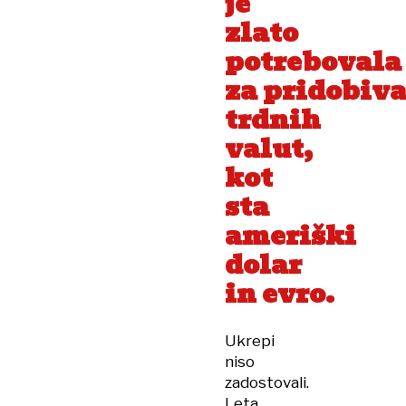
je
zlato
potrebovala
za pridobiv
trdnih
valut,
kot
sta
ameriški
dolar
in evro.
Ukrepi
niso
zadostovali.
Leta