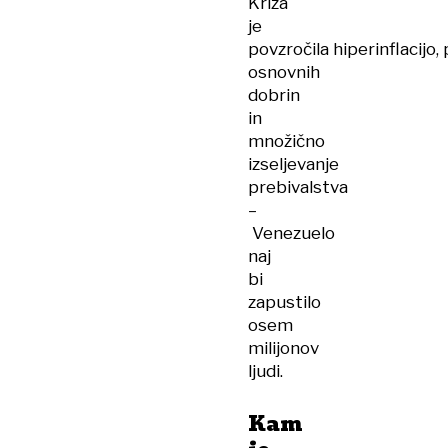
Kriza
je
povzročila hiperinflacijo
osnovnih
dobrin
in
množično
izseljevanje
prebivalstva
–
Venezuelo
naj
bi
zapustilo
osem
milijonov
ljudi.
Kam