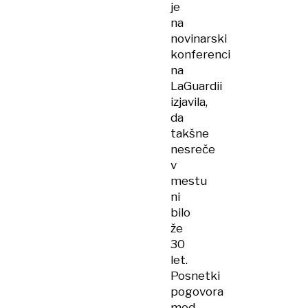
je
na
novinarski
konferenci
na
LaGuardii
izjavila,
da
takšne
nesreče
v
mestu
ni
bilo
že
30
let.
Posnetki
pogovora
med