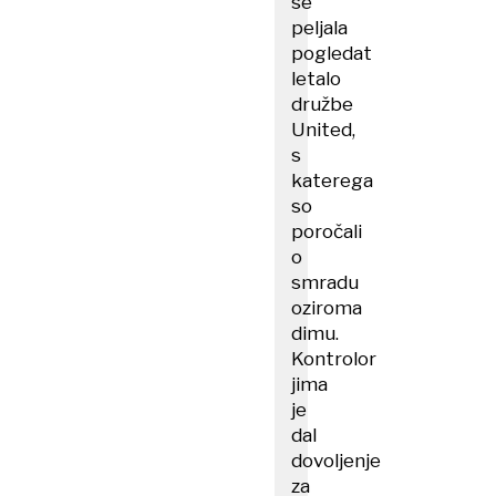
se
peljala
pogledat
letalo
družbe
United,
s
katerega
so
poročali
o
smradu
oziroma
dimu.
Kontrolor
jima
je
dal
dovoljenje
za