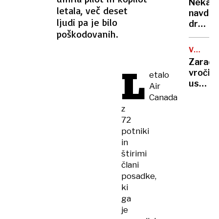
rekord
Nekate
orožje
letala, več deset
navduš
za
ljudi pa je bilo
drugi
destabi
poškodovanih.
zgrože
evrops
umetn
demokr
VROČIN
inteli
VAL
Zaradi
L
ustvari
vročin
etalo
nove
ustavlj
Air
viruse
žičnice
Canada
na
z
ledeniš
72
smučiš
potniki
v
in
Alpah
štirimi
člani
posadke,
ki
ga
je