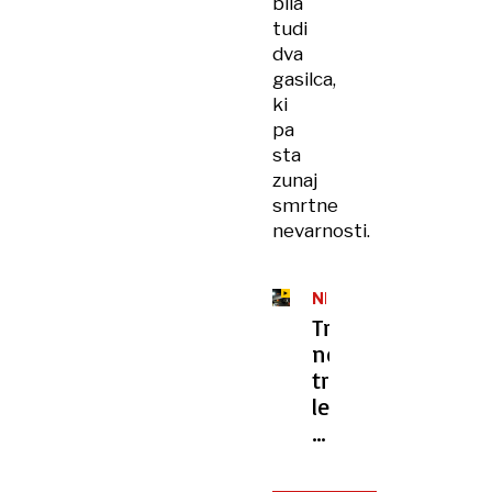
bila
tudi
dva
gasilca,
ki
pa
sta
zunaj
smrtne
nevarnosti.
NEW
YORK
Tragična
nesreča:
trčenje
letala
in
gasilskega
vozila,