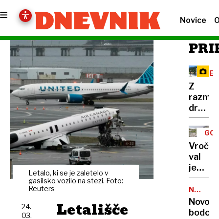
Novice
O
PRI
RE
Z
razma
družbe
omreži
na
GOR
Vršič
TUR
Vročin
leze
val
vsak,
je
ki
Letalo, ki se je zaletelo v
dosege
gasilsko vozilo na stezi. Foto:
potreb
gore,
Reuters
NALEZLJ
pravlji
BOLEZN
zaradi
Novoro
Letališče
ozadje
24.
pomanj
bodo
za
03.