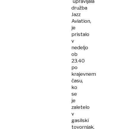
upravljala
družba
Jazz
Aviation,
je
pristalo
v
nedeljo
ob
23.40
po
krajevnem
času,
ko
se
je
zaletelo
v
gasilski
tovornjak,