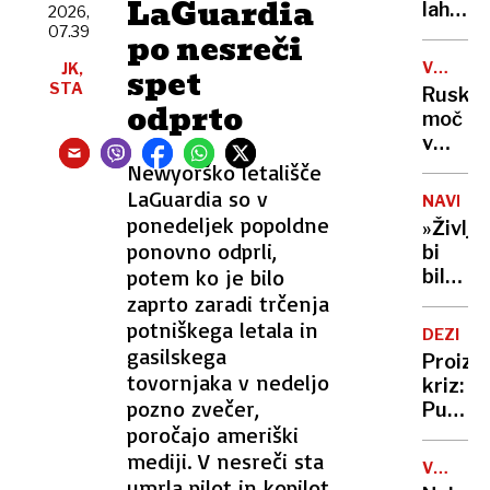
LaGuardia
vode
lahko
2026,
selfije
zaskrbl
07.39
zaščitil
po nesreči
tudi
že v
VOJNA
JK,
spet
v
porodni
V
STA
Ruska
kočah
odprto
UKRAJIN
moč
v
Tihem
Newyorško letališče
oceanu
LaGuardia so v
NAVDIH
z
ponedeljek popoldne
»Življe
obsež
ponovno odprli,
bi
vojašk
potem ko je bilo
bilo
vajo
dolgoč
zaprto zaradi trčenja
preizku
97-
potniškega letala in
mornar
DEZINF
letnica
gasilskega
in
Proizv
z
tovornjaka v nedeljo
balisti
kriz:
neverj
pozno zvečer,
rakete
Putin
podvi
poročajo ameriški
je
podrla
našel
mediji. V nesreči sta
lastni
V
novo
umrla pilot in kopilot
ZDA