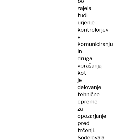
bo
zajela
tudi
urjenje
kontrolorjev
v
komuniciranju
in
druga
vprašanja,
kot
je
delovanje
tehnične
opreme
za
opozarjanje
pred
trčenji.
Sodelovala