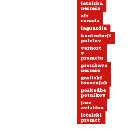
letalska
pilota
nesreča
umrla
air
canada
laguardia
kontrolorji
poletov
varnost
v
prometu
preiskava
nesreče
gasilski
tovornjak
poškodbe
potnikov
jazz
aviation
letalski
promet