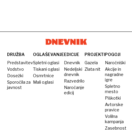
DRUŽBA
OGLAŠEVANJE
EDICIJE
PROJEKTI
POGOJI
Predstavitev
Spletni oglasi
Dnevnik
Gazela
Naročniški
Vodstvo
Tiskani oglasi
Nedeljski
Zlata nit
Akcije in
dnevnik
nagradne
Dosežki
Osmrtnice
igre
Razvedrilo
Sporočila za
Mali oglasi
Spletno
javnost
Naročanje
mesto
edicij
Piškotki
Avtorske
pravice
Volilna
kampanja
Zasebnost