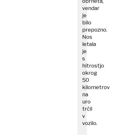
obrneta,
vendar
je
bilo
prepozno.
Nos
letala
je
s
hitrostjo
okrog
50
kilometrov
na
uro
trčil
v
vozilo.