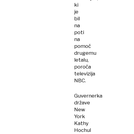
ki
je
bil
na
poti
na
pomoč
drugemu
letalu,
poroča
televizija
NBC.
Guvernerka
države
New
York
Kathy
Hochul