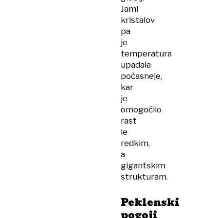
Jami
kristalov
pa
je
temperatura
upadala
počasneje,
kar
je
omogočilo
rast
le
redkim,
a
gigantskim
strukturam.
Peklenski
pogoji