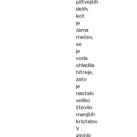
plitvejših
delih,
kot
je
Jama
mečev,
se
je
voda
ohladila
hitreje,
zato
je
nastalo
veliko
število
manjših
kristalov.
V
globlji