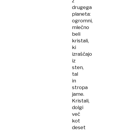
z
drugega
planeta:
ogromni,
mlečno
beli
kristali,
ki
izraščajo
iz
sten,
tal
in
stropa
jame.
Kristali,
dolgi
več
kot
deset