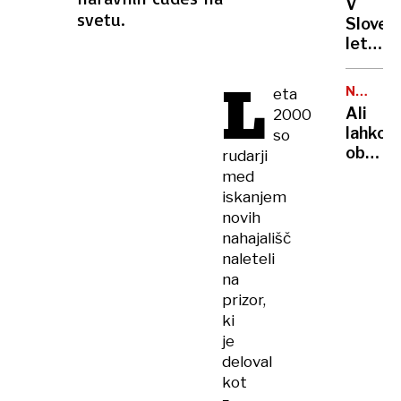
V
najbolj
svetu.
Sloveni
prijazn
letos
evrops
že
držav
L
trije
NAJEMN
eta
mrtvi:
STANOV
Ali
2000
razisk
lahko
so
pojasnj
obsoje
rudarji
zakaj
prejme
med
so
javno
iskanjem
e-
najem
novih
skiroji
stanov
nahajališč
tako
Odgov
naleteli
nevarn
bo
na
marsik
prizor,
ujezil
ki
je
deloval
kot