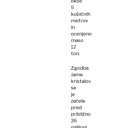
okoli
5
kubičnih
metrov
in
ocenjeno
maso
12
ton.
Zgodba
Jame
kristalov
se
je
začela
pred
približno
26
milijoni