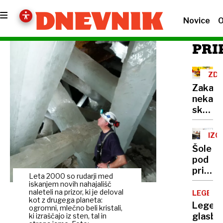
Novice
O
PRI
ZDR
NA
Zakaj
nekate
skoraj
nikoli
ne
IZO
zbolijo
Šole
in
pod
kaj
pritis
zares
Leta 2000 so rudarji med
Ključ
iskanjem novih nahajališč
krepi
do
naleteli na prizor, ki je deloval
LEGEND
imunsk
kot z drugega planeta:
uspeš
Legend
sistem
ogromni, mlečno beli kristali,
vključ
glasbe
ki izraščajo iz sten, tal in