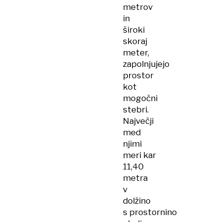
metrov
in
široki
skoraj
meter,
zapolnjujejo
prostor
kot
mogočni
stebri.
Največji
med
njimi
meri kar
11,40
metra
v
dolžino
s prostornino