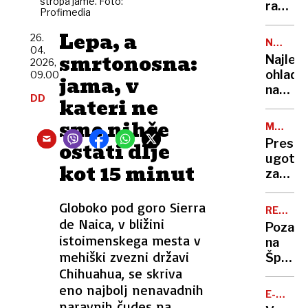
stropa jame. Foto:
ali
razkril,
Profimedia
dodatn
da je
izolaci
Lepa, a
bil
26.
NEDELJ
učenc
04.
na
KOSILO
smrtonosna:
Najlep
2026,
robu
ohladi
09.00
jama, v
smrti:
na
»Prihaj
DD
kateri ne
krožni
so
živahn
sme nihče
se
MATEMA
rožnat
IZRAČUN
poslov
Presen
ostati dlje
juha
od
ugotov
je
kot 15 minut
mene«
zakaj
hit
vas
poletja
senčni
Globoko pod goro Sierra
REKORD
na
de Naica, v bližini
PET
Pozabi
plaži
istoimenskega mesta v
na
v
mehiški zvezni državi
Španijo
resnici
Chihuahua, se skriva
to je
ne
pet
eno najbolj nenavadnih
ohladi
E-
tempe
naravnih čudes na
SKIROJI