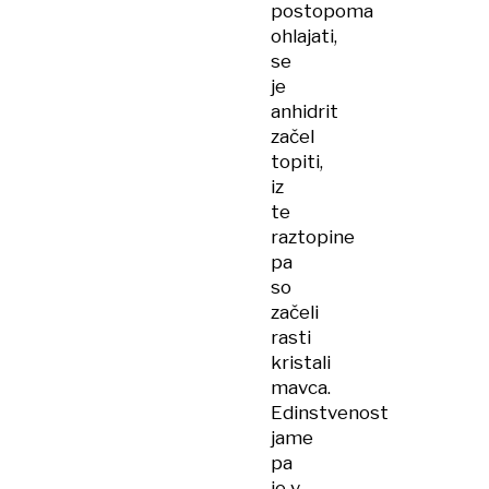
postopoma
ohlajati,
se
je
anhidrit
začel
topiti,
iz
te
raztopine
pa
so
začeli
rasti
kristali
mavca.
Edinstvenost
jame
pa
je v