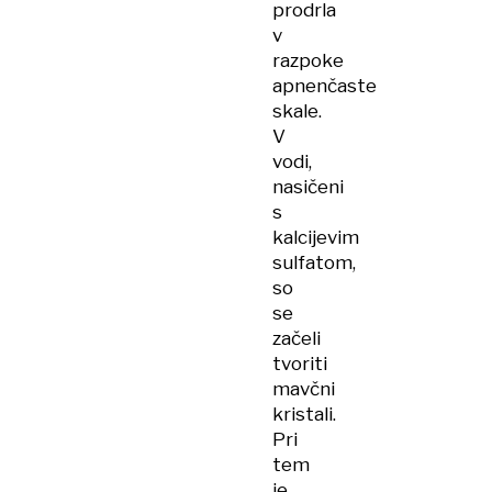
prodrla
v
razpoke
apnenčaste
skale.
V
vodi,
nasičeni
s
kalcijevim
sulfatom,
so
se
začeli
tvoriti
mavčni
kristali.
Pri
tem
je