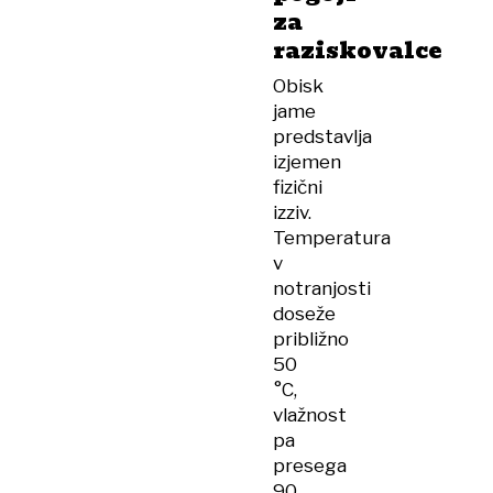
za
raziskovalce
Obisk
jame
predstavlja
izjemen
fizični
izziv.
Temperatura
v
notranjosti
doseže
približno
50
°C,
vlažnost
pa
presega
90