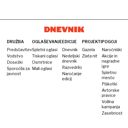
DRUŽBA
OGLAŠEVANJE
EDICIJE
PROJEKTI
POGOJI
Predstavitev
Spletni oglasi
Dnevnik
Gazela
Naročniški
Vodstvo
Tiskani oglasi
Nedeljski
Zlata nit
Akcije in
dnevnik
nagradne
Dosežki
Osmrtnice
igre
Razvedrilo
Sporočila za
Mali oglasi
Spletno
javnost
Naročanje
mesto
edicij
Piškotki
Avtorske
pravice
Volilna
kampanja
Zasebnost