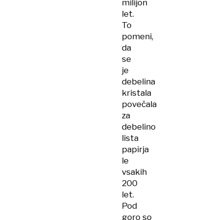
milijon
let.
To
pomeni,
da
se
je
debelina
kristala
povečala
za
debelino
lista
papirja
le
vsakih
200
let.
Pod
goro so