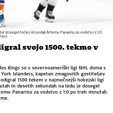
itar dosegel točko ob podaji Artemu Panarinu za vodstvo z 1:0
uters
igral svojo 1500. tekmo v
les Kings so v severnoameriški ligi NHL doma s
York Islanders, kapetan zmagovitih gostiteljev
 odigral 1500 tekem v najmočnejši hokejski ligi
utah in desetih sekundah na ledu je dosegel
rtemu Panarinu za vodstvo z 1:0 po treh minutah
kme.