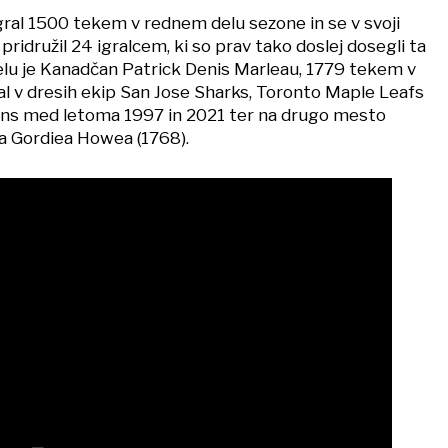
igral 1500 tekem v rednem delu sezone in se v svoji
 pridružil 24 igralcem, ki so prav tako doslej dosegli ta
elu je Kanadčan Patrick Denis Marleau, 1779 tekem v
al v dresih ekip San Jose Sharks, Toronto Maple Leafs
ins med letoma 1997 in 2021 ter na drugo mesto
a Gordiea Howea (1768).