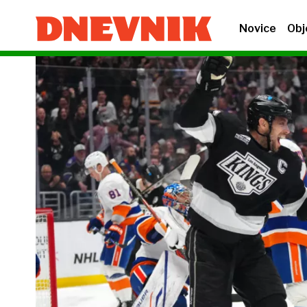
Novice
Obj