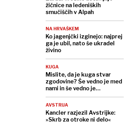
žičnice na ledeniških
smučiščih v Alpah
NA HRVAŠKEM
Ko jagenjčki izginejo: najprej
ga je ubil, nato še ukradel
živino
KUGA
Mislite, da je kuga stvar
zgodovine? Še vedno je med
nami in še vedno je
smrtonosna
AVSTRIJA
Kancler razjezil Avstrijke:
»Skrb za otroke ni delo«