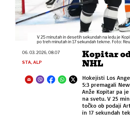
V 25 minutah in desetih sekundah na ledu je Kop
po treh minutah in 17 sekundah tekme. Foto: Re
Kopitar od
06. 03. 2026, 08.07
NHL
STA, ALP
Hokejisti Los Ange
5:3 premagali New 
Anže Kopitar pa je
na svetu. V 25 min
točko ob podaji A
in 17 sekundah te