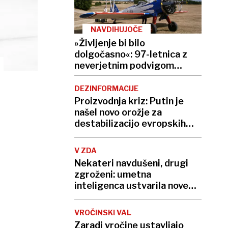
NAVDIHUJOČE
»Življenje bi bilo
dolgočasno«: 97-letnica z
neverjetnim podvigom
podrla lastni rekord
DEZINFORMACIJE
Proizvodnja kriz: Putin je
našel novo orožje za
destabilizacijo evropskih
demokracij
V ZDA
Nekateri navdušeni, drugi
zgroženi: umetna
inteligenca ustvarila nove
viruse
VROČINSKI VAL
Zaradi vročine ustavljajo