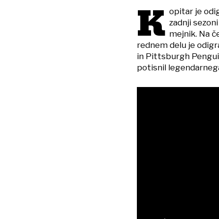
K
opitar je od
zadnji sezoni
mejnik. Na č
rednem delu je odigr
in Pittsburgh Pengu
potisnil legendarneg