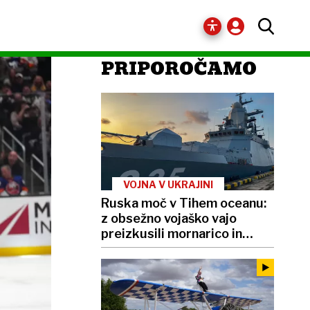
PRIPOROČAMO
VOJNA V UKRAJINI
Ruska moč v Tihem oceanu:
z obsežno vojaško vajo
preizkusili mornarico in
balistične rakete