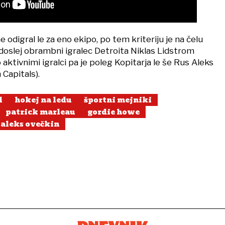
 odigral le za eno ekipo, po tem kriteriju je na čelu
doslej obrambni igralec Detroita Niklas Lidstrom
aktivnimi igralci pa je poleg Kopitarja le še Rus Aleks
Capitals).
l
hokej na ledu
športni mejniki
patrick marleau
gordie howe
aleks ovečkin