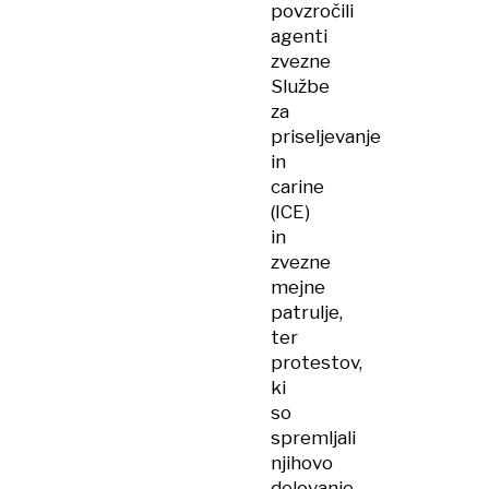
povzročili
agenti
zvezne
Službe
za
priseljevanje
in
carine
(ICE)
in
zvezne
mejne
patrulje,
ter
protestov,
ki
so
spremljali
njihovo
delovanje