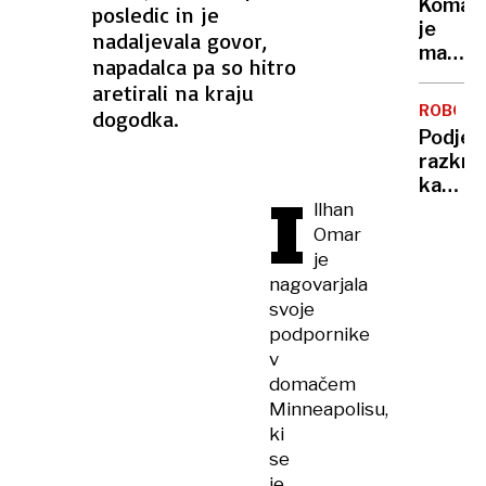
Komarj
posledic in je
doma?
je
nadaljevala govor,
Prever
manj
metod
napadalca pa so hitro
kot
za
aretirali na kraju
običaj
zaščit
ROBOTI
dogodka.
– in
pred
Podjet
to ni
vlomilc
razkril
dobra
kako
I
novica
ustavit
llhan
robota
Omar
ki
je
spomin
nagovarjala
na
svoje
kentav
podpornike
v
domačem
Minneapolisu,
ki
se
je