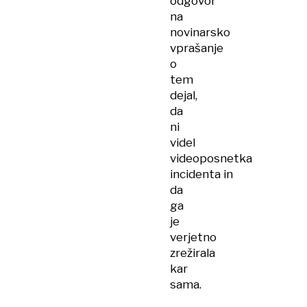
odgovor
na
novinarsko
vprašanje
o
tem
dejal,
da
ni
videl
videoposnetka
incidenta in
da
ga
je
verjetno
zrežirala
kar
sama.