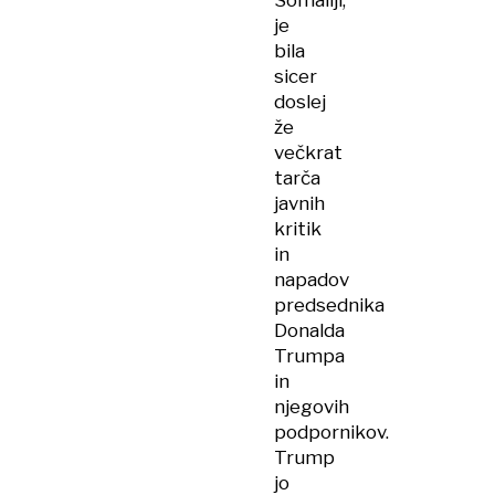
Somaliji,
je
bila
sicer
doslej
že
večkrat
tarča
javnih
kritik
in
napadov
predsednika
Donalda
Trumpa
in
njegovih
podpornikov.
Trump
jo