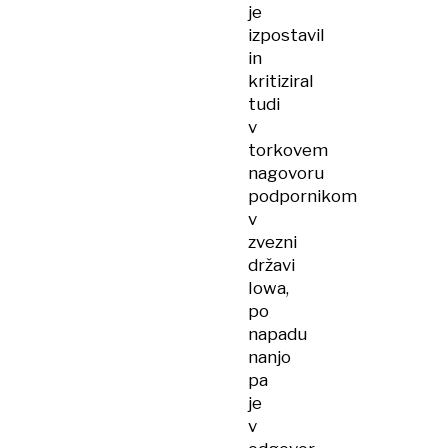
je
izpostavil
in
kritiziral
tudi
v
torkovem
nagovoru
podpornikom
v
zvezni
državi
Iowa,
po
napadu
nanjo
pa
je
v