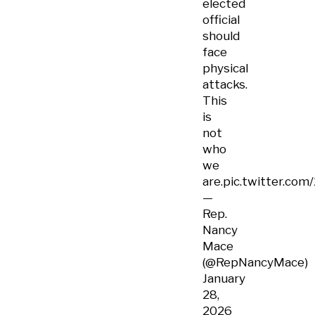
elected
official
should
face
physical
attacks.
This
is
not
who
we
are.
pic.twitter.co
—
Rep.
Nancy
Mace
(@RepNancyMace)
January
28,
2026