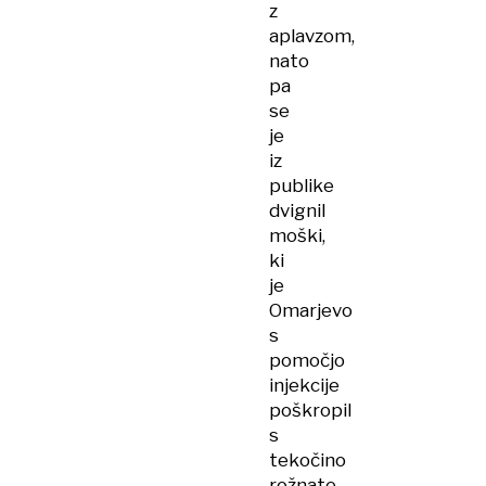
z
aplavzom,
nato
pa
se
je
iz
publike
dvignil
moški,
ki
je
Omarjevo
s
pomočjo
injekcije
poškropil
s
tekočino
rožnate