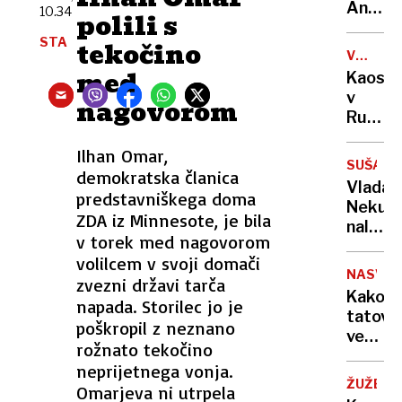
sama
Anže
10.34
polili s
eksploz
Logar
STA
tekočino
izdelal
VOJNA
prvo
V
med
Kaos
in
UKRAJIN
v
nagovorom
edino
Rusiji:
leseno
ženske
barko
Ilhan Omar,
začele
za
SUŠA
demokratska članica
izrablj
Ljublja
Vlada
vojno
predstavniškega doma
Neku
za
ZDA iz Minnesote, je bila
naložil
"mobili
v torek med nagovorom
obrato
bivših"
volilcem v svoji domači
v
NASVET
zvezni državi tarča
vsaj
Kako
napada. Storilec jo je
minim
tatovi
obseg
poškropil z neznano
vedo,
rožnato tekočino
da
neprijetnega vonja.
vas
ŽUŽELK
Omarjeva ni utrpela
ni