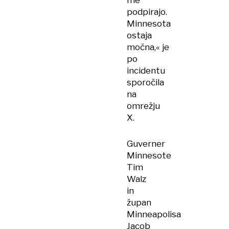
me
podpirajo.
Minnesota
ostaja
močna,« je
po
incidentu
sporočila
na
omrežju
X.
Guverner
Minnesote
Tim
Walz
in
župan
Minneapolisa
Jacob