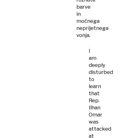
barve
in
močnega
neprijetnega
vonja.
I
am
deeply
disturbed
to
learn
that
Rep.
Ilhan
Omar
was
attacked
at