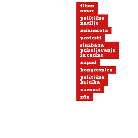
ilhan
omar
politično
nasilje
minnesota
protesti
služba za
priseljevanje
in carine
napad
kongresnica
politična
kritika
varnost
zda