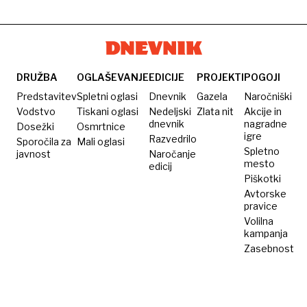
DRUŽBA
OGLAŠEVANJE
EDICIJE
PROJEKTI
POGOJI
Predstavitev
Spletni oglasi
Dnevnik
Gazela
Naročniški
Vodstvo
Tiskani oglasi
Nedeljski
Zlata nit
Akcije in
dnevnik
nagradne
Dosežki
Osmrtnice
igre
Razvedrilo
Sporočila za
Mali oglasi
Spletno
javnost
Naročanje
mesto
edicij
Piškotki
Avtorske
pravice
Volilna
kampanja
Zasebnost