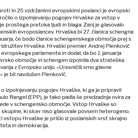
proti in 25 vzdržanimi evropskimi poslanci je evropski
ročilo o izpolnjevanju pogojev Hrvaške za vstop v
prostega pretoka ljudi in blaga. Zanj je glasovalo
enskih evroposlancev. Hrvaška bi 27. članica schengna
januarja, če bodo članice schengenskega območja prej s
ridružitev Hrvaške. Hrvaški premier Andrej Plenković
v evropskega parlamenta in dodal, da bo 1. januarja
vrsko območje in schengen izpolnila dva strateška
ovanja z Evropsko unijo. »Uresničili smo glavne
,« je bil navdušen Plenković.
 o izpolnjevanju pogojev Hrvaške, ki ga je pripravil
lo Rangel (EPP), je tako padla še predzadnja ovira za
sede v schengensko območje. Vstop Hrvaške so
e skupine, ki sicer niso glasovale povsem heterogeno.
i vstopu Hrvaške je prišlo iz poslanskih vrst skrajno
teta in demokracija.