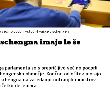
o večino podprli vstop Hrvaške v schengen.
 schengna imajo le še
a parlamenta so s prepričljivo večino podprli
chengensko območje. Končno odločitev morajo
e schengna na zasedanju notranjih ministrov
začetku decembra.