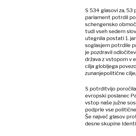
S 534 glasovi za, 53 
parlament potrdil po
schengensko območje 
tudi vseh sedem slov
utegnila postati 1. 
soglasjem potrdile p
je pozdravil odločite
država z vstopom v e
cilja globljega povez
zunanjepolitične cilje
S potrditvijo poročila
evropski poslanec Pau
vstop naše južne so
podprle vse političn
Še največ glasov prot
desne skupine Identi