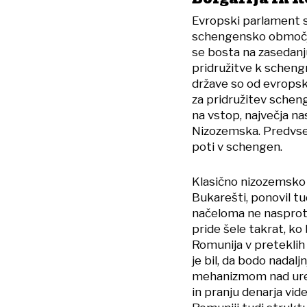
Evropski parlament si
schengensko območje,
se bosta na zasedanj
pridružitve k schengn
države so od evropsk
za pridružitev scheng
na vstop, največja na
Nizozemska. Predvsem 
poti v schengen.
Klasično nizozemsko 
Bukarešti, ponovil t
načeloma ne nasprotu
pride šele takrat, ko 
Romunija v preteklih
je bil, da bodo nadal
mehanizmom nad ures
in pranju denarja vide