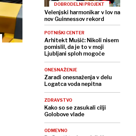
DOBRODELNI PROJEKT
Velenjski harmonikar v lov na
nov Guinnessov rekord
POTNIŠKI CENTER
Arhitekt Mušič: Nikoli nisem
pomislil, da je to v moji
Ljubljani sploh mogoče
ONESNAŽENJE
Zaradi onesnaženja v delu
Logatca voda nepitna
ZDRAVSTVO
Kako so se zasukali cilji
Golobove vlade
ODMEVNO