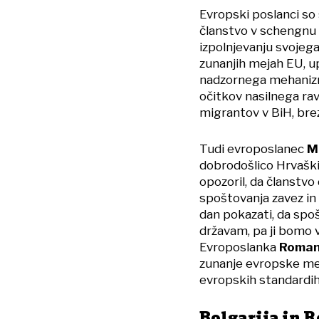
Evropski poslanci so 
članstvo v schengnu 
izpolnjevanju svojeg
zunanjih mejah EU, u
nadzornega mehanizma 
očitkov nasilnega ra
migrantov v BiH, brez d
Tudi evroposlanec
M
dobrodošlico Hrvaški
opozoril, da članstv
spoštovanja zavez in 
dan pokazati, da sp
državam, pa ji bomo v
Evroposlanka
Roman
zunanje evropske mej
evropskih standardih
Bolgarija in 