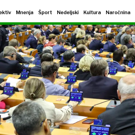
ektiv
Mnenja
Šport
Nedeljski
Kultura
Naročnina