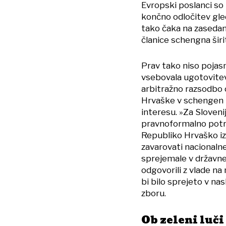
Evropski poslanci so
končno odločitev gle
tako čaka na zasedan
članice schengna šir
Prav tako niso pojasni
vsebovala ugotovite
arbitražno razsodbo o
Hrvaške v schengen 
interesu. »Za Sloveni
pravnoformalno potrj
Republiko Hrvaško iz
zavarovati nacionaln
sprejemale v državne
odgovorili z vlade na
bi bilo sprejeto v n
zboru.
Ob zeleni luči