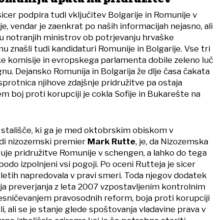
cer podpira tudi vključitev Bolgarije in Romunije v
 vendar je zaenkrat po naših informacijah nejasno, ali
u notranjih ministrov ob potrjevanju hrvaške
u znašli tudi kandidaturi Romunije in Bolgarije. Vse tri
e komisije in evropskega parlamenta dobile zeleno luč
nu. Dejansko Romunija in Bolgarija že dlje časa čakata
sprotnica njihove zdajšnje pridružitve pa ostaja
boj proti korupciji je cokla Sofije in Bukarešte na
stališče, ki ga je med oktobrskim obiskom v
udi nizozemski premier
Mark Rutte
, je, da Nizozemska
je pridružitve Romunije v schengen, a lahko do tega
bodo izpolnjeni vsi pogoji. Po oceni Rutteja je sicer
 letih napredovala v pravi smeri. Toda njegov dodatek
jnja preverjanja z leta 2007 vzpostavljenim kontrolnim
ničevanjem pravosodnih reform, boja proti korupciji
li, ali se je stanje glede spoštovanja vladavine prava v