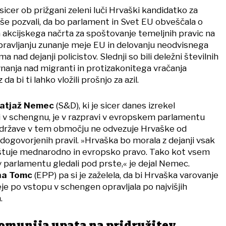
sicer ob prižgani zeleni luči Hrvaški kandidatko za
še pozvali, da bo parlament in Svet EU obveščala o
a akcijskega načrta za spoštovanje temeljnih pravic na
pravljanju zunanje meje EU in delovanju neodvisnega
nad dejanji policistov. Slednji so bili deležni številnih
vnanja nad migranti in protizakonitega vračanja
a bi ti lahko vložili prošnjo za azil.
atjaž Nemec
(S&D), ki je sicer danes izrekel
 v schengnu, je v razpravi v evropskem parlamentu
o države v tem območju ne odvezuje Hrvaške od
dogovorjenih pravil. »Hrvaška bo morala z dejanji vsak
oštuje mednarodno in evropsko pravo. Tako kot vsem
 parlamentu gledali pod prste,« je dejal Nemec.
a Tomc
(EPP) pa si je zaželela, da bi Hrvaška varovanje
e po vstopu v schengen opravljala po najvišjih
.
Romunija upata na pridružitev