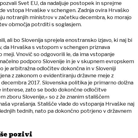
 pozvali Svet EU, da nadaljuje postopek in sprejme
de vstopa Hrvaške v schengen. Zadnja ovira Hrvaško
ju notranjih ministrov v začetku decembra, ko morajo
itev območja potrditi s soglasjem.
li, ali bo Slovenija sprejela enostransko izjavo, ki naj bi
v, da Hrvaška s vstopom v schengen priznava
 meji. Vnovič so odgovorili le, da ima vstopanje
načelno podporo Slovenije in je v skupnem evropskem
jo je arbitražna odločitev dokončna in v Sloveniji
ena z zakonom o evidentiranju državne meje z
 decembra 2017. Slovenska politika je primarno dolžna
e interese, zato se bodo dokončne odločitve
m zboru Slovenije,« so z že znanim stališčem
 naša vprašanja. Stališče vlade do vstopanja Hrvaške naj
aslednjih tednih, nato pa dokončno potrjeno v državnem
 še pozivi