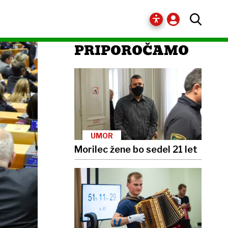
PRIPOROČAMO
UMOR
Morilec žene bo sedel 21 let