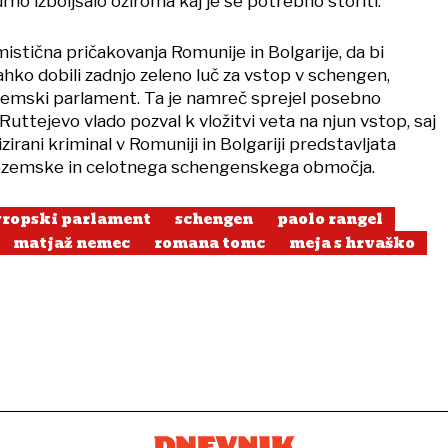
rno izboljšalo oziroma kaj je še potrebno storiti.
stična pričakovanja Romunije in Bolgarije, da bi
hko dobili zadnjo zeleno luč za vstop v schengen,
zemski parlament. Ta je namreč sprejel posebno
e Ruttejevo vlado pozval k vložitvi veta na njun vstop, saj
zirani kriminal v Romuniji in Bolgariji predstavljata
zozemske in celotnega schengenskega območja.
vropski parlament
schengen
paolo rangel
matjaž nemec
romana tomc
meja s hrvaško