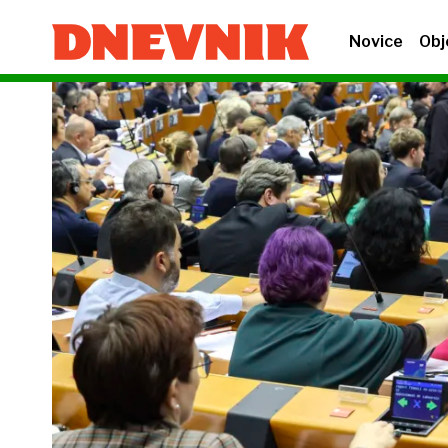
Novice
Obj