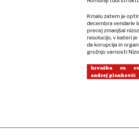
Romuniji tudi struktu
Kmalu zatem je optimi
decembra vendarle la
precej zmanjšal nizo
resolucijo, v kateri j
da korupcija in organi
grožnjo varnosti Ni
hrvaška
eu
e
andrej plenković