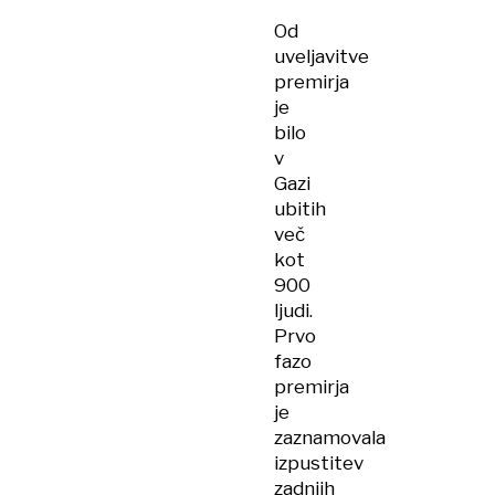
glede
Od
tožbe
uveljavitve
proti
premirja
Izraelu
je
bilo
v
Gazi
ubitih
več
kot
900
ljudi.
Prvo
fazo
premirja
je
zaznamovala
izpustitev
zadnjih