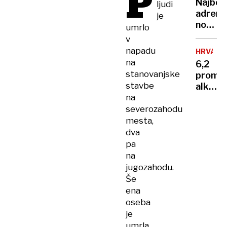
P
vsake
Najbolj
ljudi
človek,
kotičk
adrena
je
ki je
Sloveni
nočite
umrlo
stal
na
v
za
svetu?
napadu
karier
HRVAŠK
400
na
sina
6,2
metro
stanovanjske
Lionel
promil
nad
stavbe
alkoho
tlemi
na
v
in z
krvi
severozahodu
razgl
–
mesta,
na
primer,
dva
globok
ki je
pa
prepad
osupni
na
izkuše
jugozahodu.
splits
Še
zdravn
ena
oseba
je
umrla