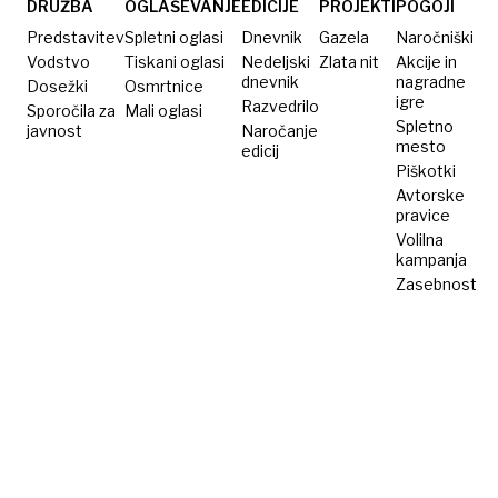
DRUŽBA
OGLAŠEVANJE
EDICIJE
PROJEKTI
POGOJI
Predstavitev
Spletni oglasi
Dnevnik
Gazela
Naročniški
Vodstvo
Tiskani oglasi
Nedeljski
Zlata nit
Akcije in
dnevnik
nagradne
Dosežki
Osmrtnice
igre
Razvedrilo
Sporočila za
Mali oglasi
Spletno
javnost
Naročanje
mesto
edicij
Piškotki
Avtorske
pravice
Volilna
kampanja
Zasebnost