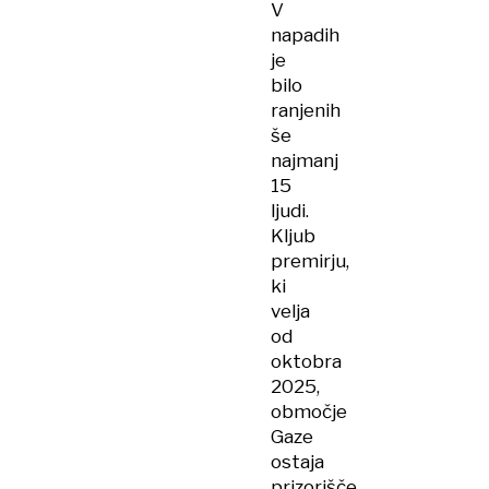
V
napadih
je
bilo
ranjenih
še
najmanj
15
ljudi.
Kljub
premirju,
ki
velja
od
oktobra
2025,
območje
Gaze
ostaja
prizorišče