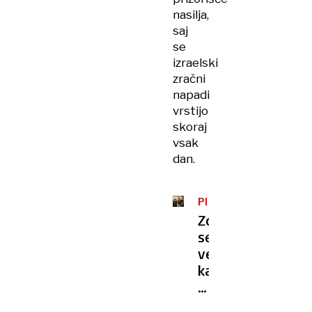
nasilja,
saj
se
izraelski
zračni
napadi
vrstijo
skoraj
vsak
dan.
PRIDRUŽITEV
TOŽBI
Zdaj
se
ve,
kako
(ni)so
glasovali