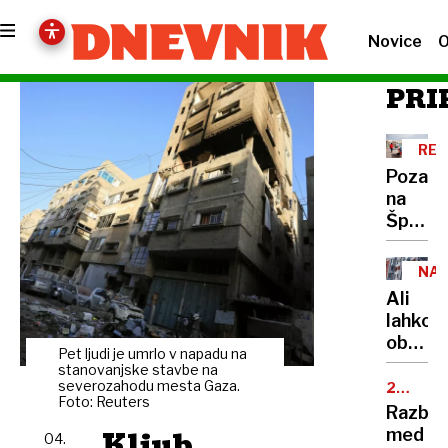
Novice
O
PRI
REK
PET
Pozabi
na
Španijo
to je
pet
NA
tempe
STA
Ali
najbolj
lahko
prijazn
obsoje
evrops
Pet ljudi je umrlo v napadu na
prejme
stanovanjske stavbe na
držav
javno
severozahodu mesta Gaza.
25.
Foto: Reuters
OBLETN
najem
Razbur
stanov
Kljub
med
04.