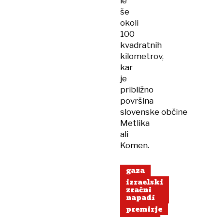
le
še
okoli
100
kvadratnih
kilometrov,
kar
je
približno
površina
slovenske občine
Metlika
ali
Komen.
gaza
izraelski
zračni
napadi
premirje