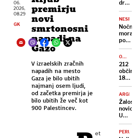
Odgov
družin
06.
premirju
bo
2026,
žrtev
08.29
marsik
novi
11.
NESPEČ
ujezil
septem
GK
smrtonosni
Nočna
»Če
mora
napadi na
bo
poletn
župan
Gazo
noči:
tam,
znanst
nas
OSVAJA
razkrili
VRHOV
V izraelskih zračnih
ne
212
zakaj
napadih na mesto
bo«
občin,
v
Gaza je bilo ubitih
180
vročini
skrivn
najmanj osem ljudi,
ne
točk:
od začetka premirja je
morem
ARGENT
njun
bilo ubitih že več kot
zaspat
Žalost
cilj
900 Palestincev.
novica:
je
Umrl
razkrit
je
skriti
Jorge
vrh
PERU
et
Messi,