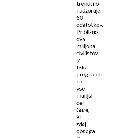
trenutno
nadzoruje
60
odstotkov.
Približno
dva
milijona
civilistov
je
tako
pregnanih
na
vse
manjši
del
Gaze,
ki
zdaj
obsega