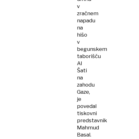
v
zračnem
napadu
na
hišo
v
begunskem
taborišču
Al
Šati
na
zahodu
Gaze,
je
povedal
tiskovni
predstavnik
Mahmud
Basal.