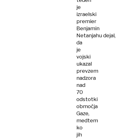
teden
je
izraelski
premier
Benjamin
Netanjahu dejal,
da
je
vojski
ukazal
prevzem
nadzora
nad
70
odstotki
območja
Gaze,
medtem
ko
jih