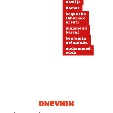
nasilje
hamas
begunsko
taborišče
al šati
mahmoud
bassal
benjamin
netanjahu
mohammed
odeh