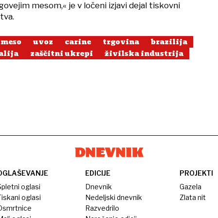
ovejim mesom,« je v ločeni izjavi dejal tiskovni
tva.
 meso
uvoz
carine
trgovina
brazilija
alija
zaščitni ukrepi
živilska industrija
OGLAŠEVANJE
EDICIJE
PROJEKTI
pletni oglasi
Dnevnik
Gazela
iskani oglasi
Nedeljski dnevnik
Zlata nit
Osmrtnice
Razvedrilo