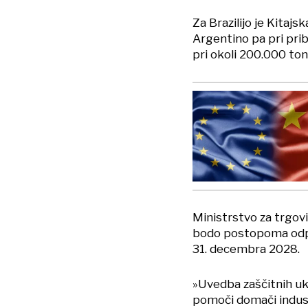
Za Brazilijo je Kitajs
Argentino pa pri pribl
pri okoli 200.000 to
Ministrstvo za trgovi
bodo postopoma odpra
31. decembra 2028.
»Uvedba zaščitnih u
pomoči domači indust