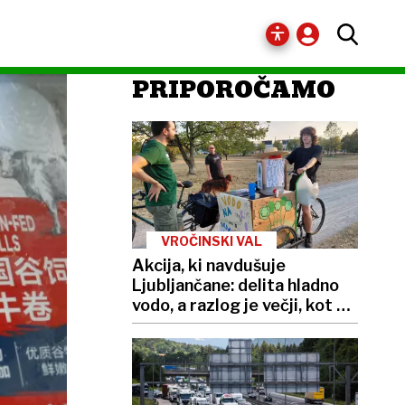
PRIPOROČAMO
VROČINSKI VAL
Akcija, ki navdušuje
Ljubljančane: delita hladno
vodo, a razlog je večji, kot se
zdi