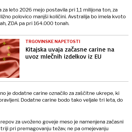
ka za leto 2026 mejo postavila pri 1,1 milijona ton, za
ižno polovico manjši količini. Avstralija bo imela kvoto
nah, ZDA pa pri 164.000 tonah.
TRGOVINSKE NAPETOSTI
Kitajska uvaja začasne carine na
uvoz mlečnih izdelkov iz EU
no je dodatne carine označilo za zaščitne ukrepe, ki
vljeni. Dodatne carine bodo tako veljale tri leta, do
krepov za uvoženo goveje meso je namenjena začasni
riji pri premagovanju težav, ne pa omejevanju