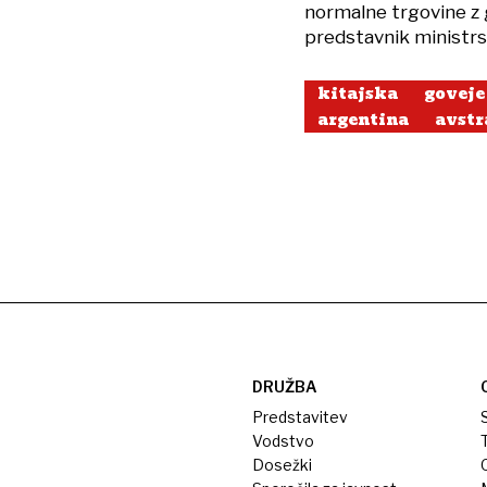
normalne trgovine z g
predstavnik ministrs
kitajska
goveje
argentina
avstr
DRUŽBA
Predstavitev
S
Vodstvo
T
Dosežki