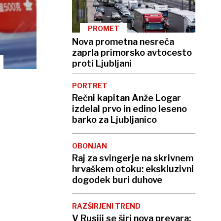
PROMET
Nova prometna nesreča
zaprla primorsko avtocesto
proti Ljubljani
PORTRET
Rečni kapitan Anže Logar
izdelal prvo in edino leseno
barko za Ljubljanico
OBONJAN
Raj za svingerje na skrivnem
hrvaškem otoku: ekskluzivni
dogodek buri duhove
RAZŠIRJENI TREND
V Rusiji se širi nova prevara: