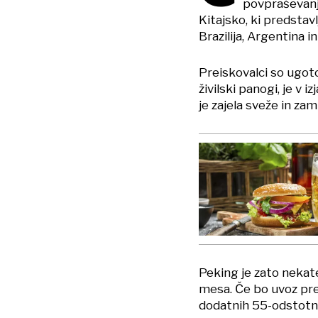
povpraševanj
Kitajsko, ki predstav
Brazilija, Argentina in
Preiskovalci so ugoto
živilski panogi, je v 
je zajela sveže in za
Peking je zato nekat
mesa. Če bo uvoz pre
dodatnih 55-odstotni