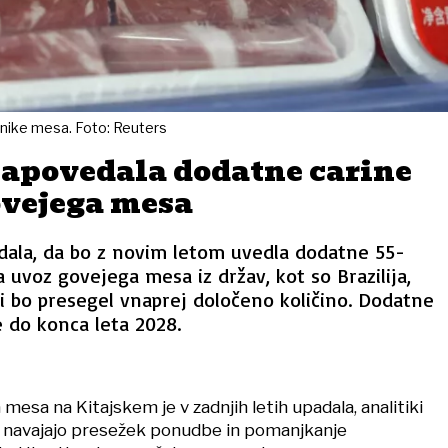
znike mesa. Foto: Reuters
napovedala dodatne carine
ovejega mesa
edala, da bo z novim letom uvedla dodatne 55-
 uvoz govejega mesa iz držav, kot so Brazilija,
 ki bo presegel vnaprej določeno količino. Dodatne
e do konca leta 2028.
mesa na Kitajskem je v zadnjih letih upadala, analitiki
g navajajo presežek ponudbe in pomanjkanje