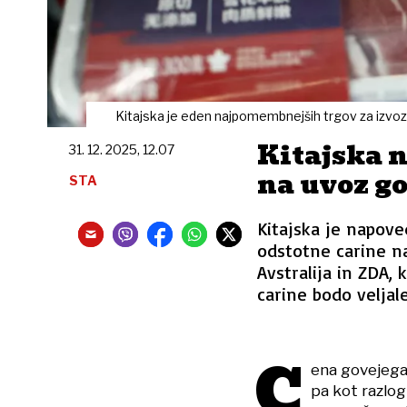
Kitajska je eden najpomembnejših trgov za izvo
Kitajska 
31. 12. 2025, 12.07
na uvoz g
STA
Kitajska je napov
odstotne carine na
Avstralija in ZDA,
carine bodo veljal
C
ena govejega 
pa kot razlo