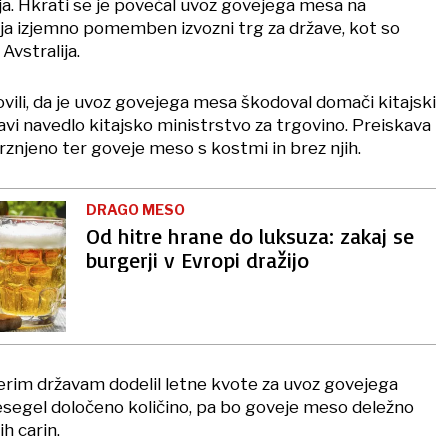
a. Hkrati se je povečal uvoz govejega mesa na
lja izjemno pomemben izvozni trg za države, kot so
 Avstralija.
vili, da je uvoz govejega mesa škodoval domači kitajski
izjavi navedlo kitajsko ministrstvo za trgovino. Preiskava
mrznjeno ter goveje meso s kostmi in brez njih.
DRAGO MESO
Od hitre hrane do luksuza: zakaj se
burgerji v Evropi dražijo
erim državam dodelil letne kvote za uvoz govejega
segel določeno količino, pa bo goveje meso deležno
h carin.