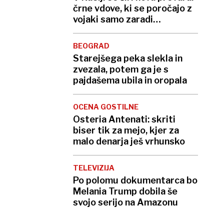
črne vdove, ki se poročajo z
vojaki samo zaradi
odškodnine
BEOGRAD
Starejšega peka slekla in
zvezala, potem ga je s
pajdašema ubila in oropala
OCENA GOSTILNE
Osteria Antenati: skriti
biser tik za mejo, kjer za
malo denarja ješ vrhunsko
TELEVIZIJA
Po polomu dokumentarca bo
Melania Trump dobila še
svojo serijo na Amazonu