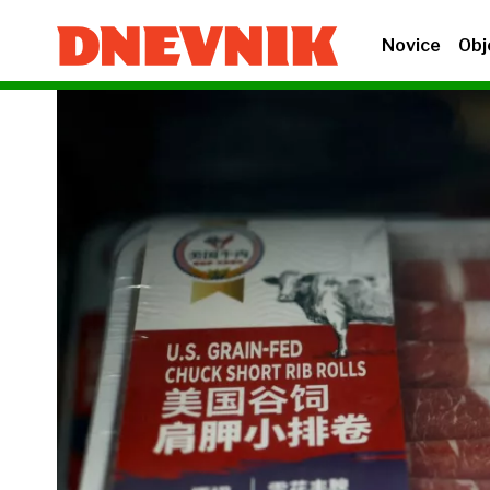
Novice
Obj