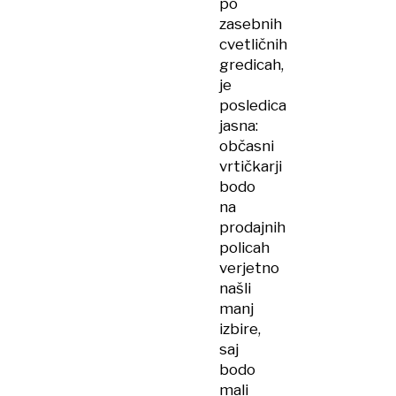
po
zasebnih
cvetličnih
gredicah,
je
posledica
jasna:
občasni
vrtičkarji
bodo
na
prodajnih
policah
verjetno
našli
manj
izbire,
saj
bodo
mali