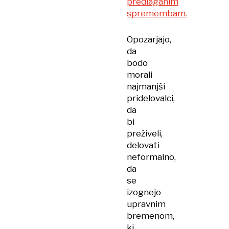
predlaganim
spremembam.
Opozarjajo,
da
bodo
morali
najmanjši
pridelovalci,
da
bi
preživeli,
delovati
neformalno,
da
se
izognejo
upravnim
bremenom,
ki