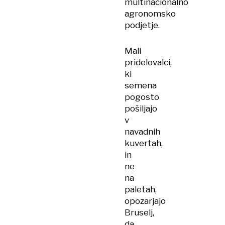
multinacionalno
agronomsko
podjetje.
Mali
pridelovalci,
ki
semena
pogosto
pošiljajo
v
navadnih
kuvertah,
in
ne
na
paletah,
opozarjajo
Bruselj,
da