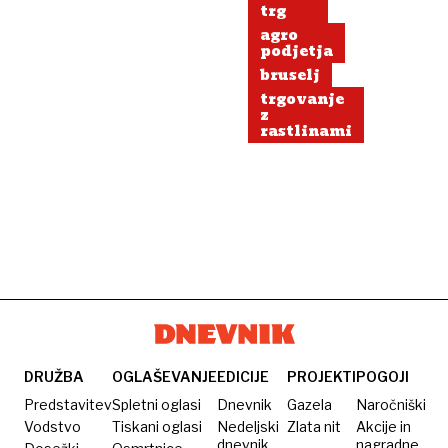
trg
agro
podjetja
bruselj
trgovanje
z
rastlinami
DRUŽBA
OGLAŠEVANJE
EDICIJE
PROJEKTI
POGOJI
Predstavitev
Spletni oglasi
Dnevnik
Gazela
Naročniški
Vodstvo
Tiskani oglasi
Nedeljski
Zlata nit
Akcije in
dnevnik
nagradne