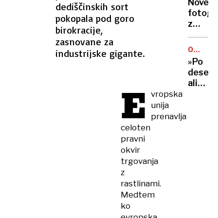
Nove
dediščinskih sort
za
fotogra
pokopala pod goro
umor:
z
»Si
birokracije,
Epstei
za,
zasnovane za
zabav:
da
OBVEŠČ
industrijske gigante.
na
ČAKAJO
se
»Po
njih
znebiv
deseti
so
mame?
ali
E
Trump,
več
vropska
Clinton
urah
unija
Gates
na
prenavlja
in
hodnik
celoten
drugi
urgen
pravni
vplivne
je
okvir
dobrod
trgovanja
vsaka
z
inform
rastlinami.
Medtem
ko
evropska