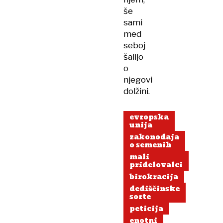
še
sami
med
seboj
šalijo
o
njegovi
dolžini.
evropska
unija
zakonodaja
o semenih
mali
pridelovalci
birokracija
dediščinske
sorte
peticija
enotni