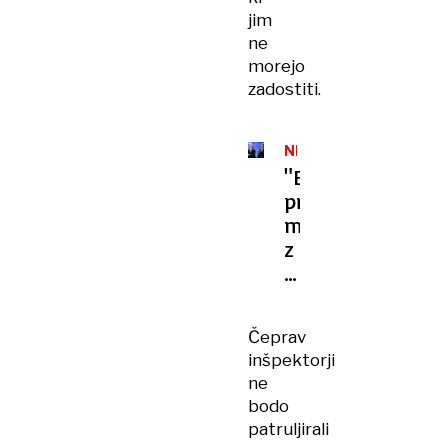
jim
ne
morejo
zadostiti.
NEMČIJA
"Evropska
prepoved
motorjev
z
notranjim
zgorevanjem
je
Čeprav
napačna"
inšpektorji
ne
bodo
patruljirali