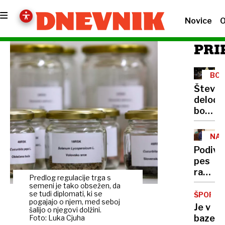
Novice
O
PRI
BOŽ
Številn
delodaj
bodo
izpolnil
le
NA
minima
Podivja
zahtev
pes
raztrg
Predlog regulacije trga s
roko
semeni je tako obsežen, da
se tudi diplomati, ki se
ŠPORT
pogajajo o njem, med seboj
Je v
šalijo o njegovi dolžini.
bazeni
Foto: Luka Cjuha