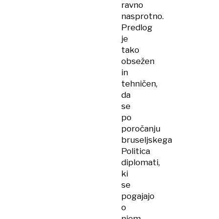
ravno
nasprotno.
Predlog
je
tako
obsežen
in
tehničen,
da
se
po
poročanju
bruseljskega
Politica
diplomati,
ki
se
pogajajo
o
njem,