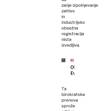
zanje izpolnjevanje
zahtev
in
industrijsko
obsežna
registracija
nista
izvedljiva.
REGULACIJA
Okostenela
Evropa
Ta
birokratska
prenova
sproža