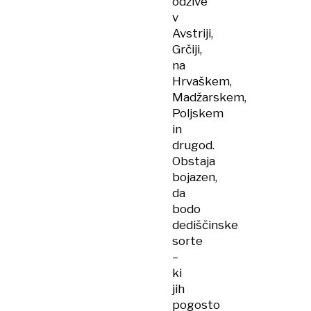
odzive
v
Avstriji,
Grčiji,
na
Hrvaškem,
Madžarskem,
Poljskem
in
drugod.
Obstaja
bojazen,
da
bodo
dediščinske
sorte
–
ki
jih
pogosto