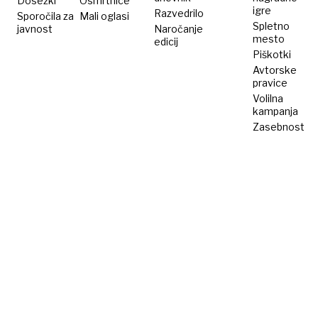
Dosežki
Osmrtnice
igre
Razvedrilo
Sporočila za
Mali oglasi
Spletno
javnost
Naročanje
mesto
edicij
Piškotki
Avtorske
pravice
Volilna
kampanja
Zasebnost