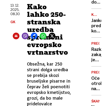
dovolj
Kako
13. 12.
prosto
2025,
lahko 250-
za
08.30
KANAL
rekrea
C0
stranska
Jankov
GK
pred
uredba
komisi
spremeni
DZ:
“Če
evropsko
PREOBR
me
Razkri
vrtnarstvo
že
zakaj
provoc
je
…”
Obsežna, kar 250
sodišč
strani dolga uredba
izpusti
PREOBR
se prebija skozi
osumlj
Oče
bruseljske pisarne in
za
otroka
smrt
čeprav želi poenotiti
nagovo
Aleša
evropsko kmetijstvo,
k
Šutarj
grozi, da bo male
prikriv
ŠKANDA
pridelovalce
dokaz