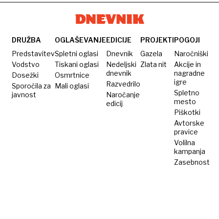
DRUŽBA
OGLAŠEVANJE
EDICIJE
PROJEKTI
POGOJI
Predstavitev
Spletni oglasi
Dnevnik
Gazela
Naročniški
Vodstvo
Tiskani oglasi
Nedeljski
Zlata nit
Akcije in
dnevnik
nagradne
Dosežki
Osmrtnice
igre
Razvedrilo
Sporočila za
Mali oglasi
Spletno
javnost
Naročanje
mesto
edicij
Piškotki
Avtorske
pravice
Volilna
kampanja
Zasebnost