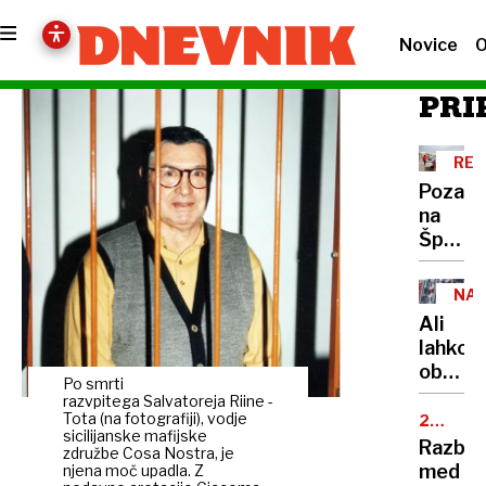
Novice
O
PRI
REK
PET
Pozabi
na
Španijo
to je
pet
NA
tempe
STA
Ali
najbolj
lahko
prijazn
obsoje
evrops
Po smrti
prejme
razvpitega Salvatoreja Riine ​-
držav
javno
Tota (na fotografiji), vodje
25.
sicilijanske mafijske
OBLETN
najem
Razbur
združbe Cosa Nostra, je
stanov
med
njena moč upadla. Z