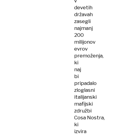
v
devetih
državah
zasegli
najmanj
200
milijonov
evrov
premoženja,
ki
naj
bi
pripadalo
zloglasni
italijanski
mafijski
združbi
Cosa Nostra,
ki
izvira