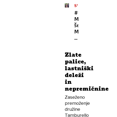
SVET
#video
Mafijski
šef
Matteo
Messina
Denaro:
krvoločni
Zlate
ženskar,
palice,
ki
lastniški
je
deleži
napolnil
in
pokopališče
nepremičnine
Zaseženo
premoženje
družine
Tamburello