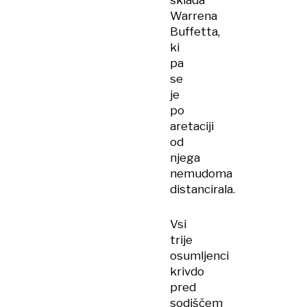
sklada
Warrena
Buffetta,
ki
pa
se
je
po
aretaciji
od
njega
nemudoma
distancirala.
Vsi
trije
osumljenci
krivdo
pred
sodiščem