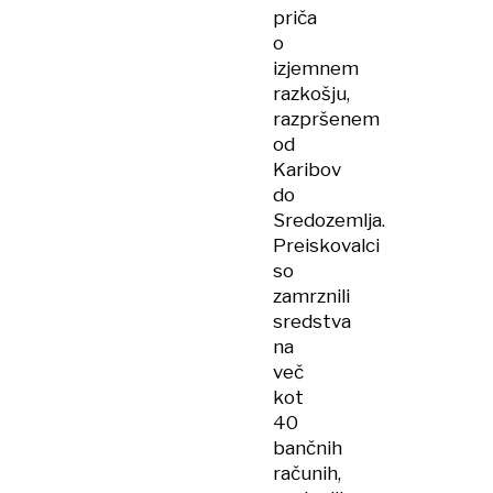
priča
o
izjemnem
razkošju,
razpršenem
od
Karibov
do
Sredozemlja.
Preiskovalci
so
zamrznili
sredstva
na
več
kot
40
bančnih
računih,