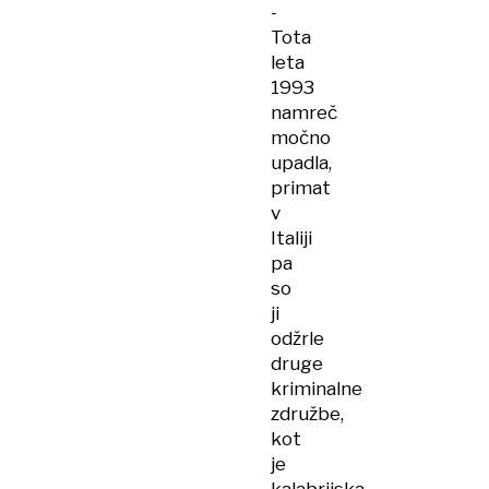
-
Tota
leta
1993
namreč
močno
upadla,
primat
v
Italiji
pa
so
ji
odžrle
druge
kriminalne
združbe,
kot
je