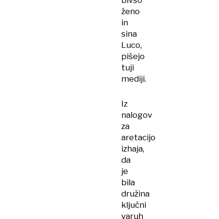
bivšo
ženo
in
sina
Luco,
pišejo
tuji
mediji.
Iz
nalogov
za
aretacijo
izhaja,
da
je
bila
družina
ključni
varuh