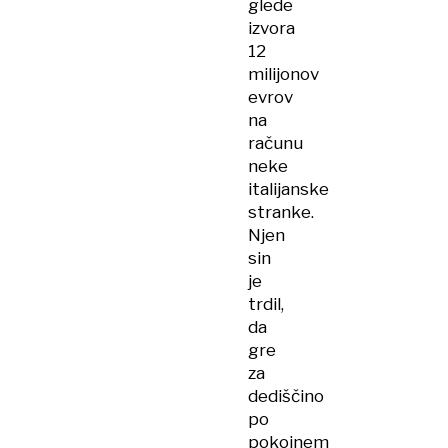
glede
izvora
12
milijonov
evrov
na
računu
neke
italijanske
stranke.
Njen
sin
je
trdil,
da
gre
za
dediščino
po
pokojnem