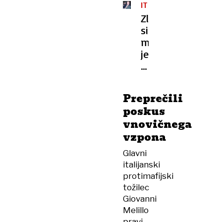
ITALIJA
Zloglasni
sicilijanski
mafijec
je
na
prostosti
Preprečili
poskus
vnovičnega
vzpona
Glavni
italijanski
protimafijski
tožilec
Giovanni
Melillo
pravi,