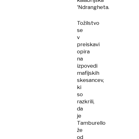
kalabrijska
'Ndrangheta.
Tožilstvo
se
v
preiskavi
opira
na
izpovedi
mafijskih
skesancev,
ki
so
razkrili,
da
je
Tamburello
že
od