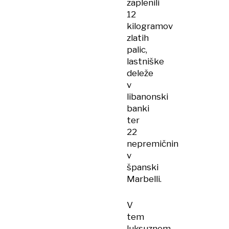
zaplenili
12
kilogramov
zlatih
palic,
lastniške
deleže
v
libanonski
banki
ter
22
nepremičnin
v
španski
Marbelli.
V
tem
luksuznem