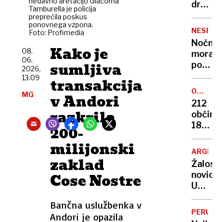
nedavno aretacijo Giacoma
Odgov
družin
Tamburella je policija
bo
žrtev
preprečila poskus
marsik
ponovnega vzpona.
11.
NESPEČ
Foto: Profimedia
ujezil
septem
Nočna
»Če
Kako je
08.
mora
bo
06.
sumljiva
poletn
2026,
župan
noči:
13.09
transakcija
tam,
znanst
nas
OSVAJA
MG
v Andori
razkrili
VRHOV
ne
212
zakaj
razkrila
bo«
občin,
v
180
200-
vročini
skrivn
ne
milijonski
točk:
morem
ARGENT
njun
zaklad
zaspat
Žalost
cilj
novica:
Cose Nostre
je
Umrl
razkrit
je
skriti
Bančna uslužbenka v
Jorge
vrh
PERU
Andori je opazila
Messi,