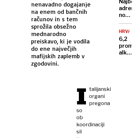
vsake
Najbolj
nenavadno dogajanje
človek,
kotičk
adrena
na enem od bančnih
ki je
Sloveni
nočite
stal
računov in s tem
na
za
sprožila obsežno
svetu?
karier
HRVAŠK
mednarodno
400
sina
6,2
preiskavo, ki je vodila
metro
Lionel
promil
do ene največjih
nad
alkoho
mafijskih zaplemb v
tlemi
v
in z
zgodovini.
krvi
razgl
–
na
primer,
globok
I
ki je
talijanski
prepad
osupni
organi
izkuše
pregona
splits
so
zdravn
ob
koordinaciji
sil