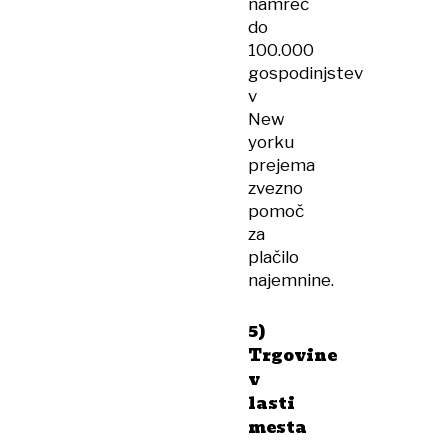
namreč
do
100.000
gospodinjstev
v
New
yorku
prejema
zvezno
pomoč
za
plačilo
najemnine.
5)
Trgovine
v
lasti
mesta