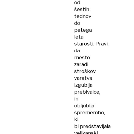
od
šestih
tednov
do
petega
leta
starosti. Pravi,
da
mesto
zaradi
stroškov
varstva
izgublja
prebivalce,
in
obljublja
spremembo,
ki
bi predstavljala
velikanski