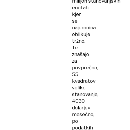
milijon stanovanjskih
enotah,
kjer
se
najemnina
oblikuje
tržno.
Te
znašajo
za
povprečno,
55
kvadratov
veliko
stanovanje,
4030
dolarjev
mesečno,
po
podatkih