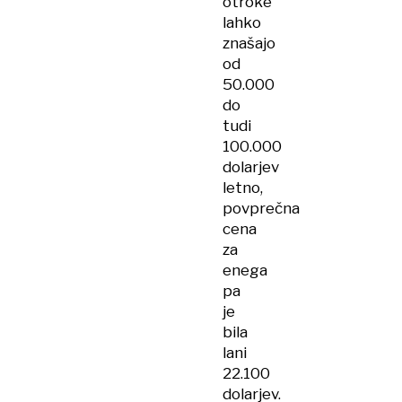
otroke
lahko
znašajo
od
50.000
do
tudi
100.000
dolarjev
letno,
povprečna
cena
za
enega
pa
je
bila
lani
22.100
dolarjev.