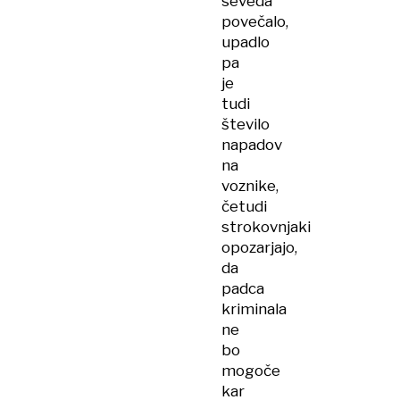
seveda
povečalo,
upadlo
pa
je
tudi
število
napadov
na
voznike,
četudi
strokovnjaki
opozarjajo,
da
padca
kriminala
ne
bo
mogoče
kar