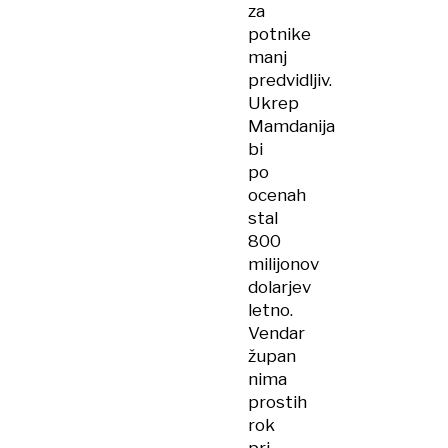
za
potnike
manj
predvidljiv.
Ukrep
Mamdanija
bi
po
ocenah
stal
800
milijonov
dolarjev
letno.​
Vendar
župan
nima
prostih
rok