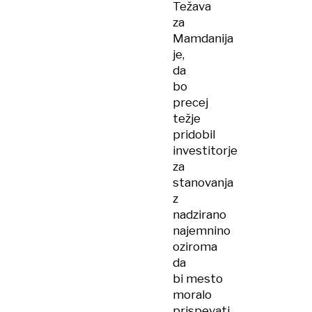
Težava
za
Mamdanija
je,
da
bo
precej
težje
pridobil
investitorje
za
stanovanja
z
nadzirano
najemnino
oziroma
da
bi mesto
moralo
prispevati