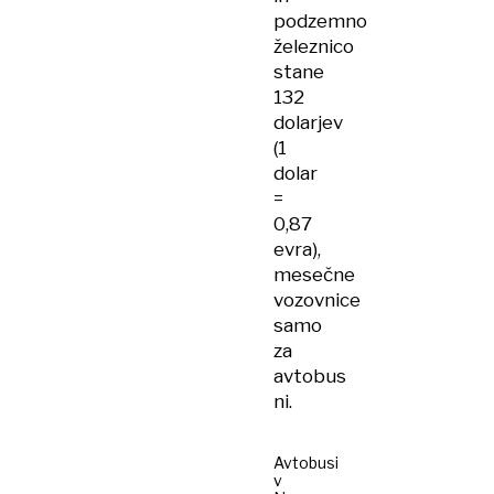
podzemno
železnico
stane
132
dolarjev
(1
dolar
=
0,87
evra),
mesečne
vozovnice
samo
za
avtobus
ni.
Avtobusi
v