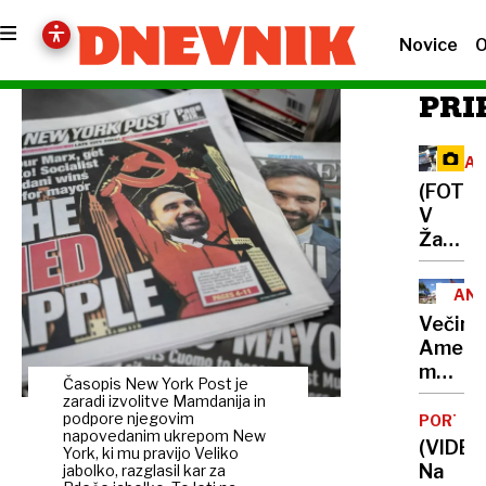
Novice
O
PRI
RAC
(FOTO)
V
Žabjak
strelja
in
AN
pretep
Večina
policija
Ameri
zasegl
meni,
avtom
Časopis New York Post je
da
zaradi izvolitve Mamdanija in
puško,
bodo
podpore njegovim
PORTUG
šibrov
napovedanim ukrepom New
verjet
(VIDEO
in tri
York, ki mu pravijo Veliko
kmalu
Na
jabolko, razglasil kar za
pištole