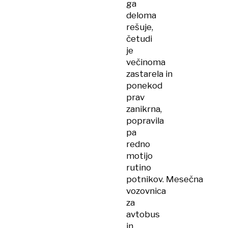
ga
deloma
rešuje,
četudi
je
večinoma
zastarela in
ponekod
prav
zanikrna,
popravila
pa
redno
motijo
rutino
potnikov. Mesečna
vozovnica
za
avtobus
in