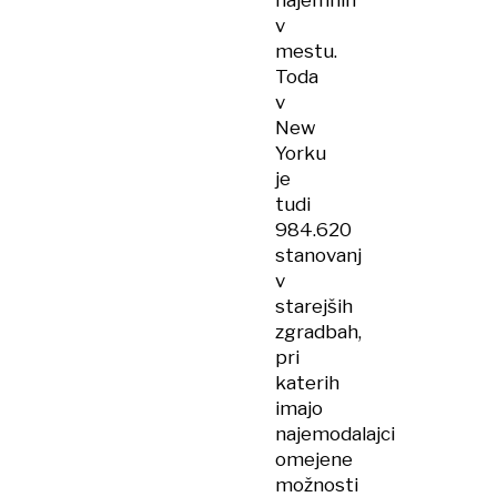
najemnin
v
mestu.
Toda
v
New
Yorku
je
tudi
984.620
stanovanj
v
starejših
zgradbah,
pri
katerih
imajo
najemodalajci
omejene
možnosti