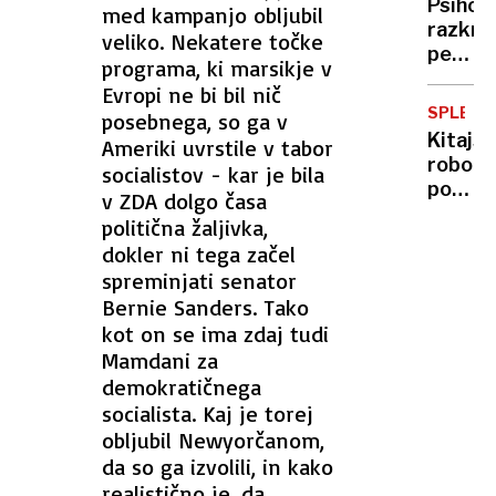
Psihot
med kampanjo obljubil
in
KRIZI
razkri
veliko. Nekatere točke
zašel
pet
v
programa, ki marsikje v
največj
težave
Evropi ne bi bil nič
težav,
SPLET
posebnega, so ga v
s
Kitajsk
Ameriki uvrstile v tabor
kateri
robot
socialistov - kar je bila
se
postal
v ZDA dolgo časa
srečuj
viralen
moški
politična žaljivka,
ko
po
dokler ni tega začel
se je
45.
spreminjati senator
posku
letu
Bernie Sanders. Tako
kuhanj
kot on se ima zdaj tudi
končal
Mamdani za
s
katast
demokratičnega
socialista. Kaj je torej
obljubil Newyorčanom,
da so ga izvolili, in kako
realistično je, da