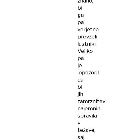
znano,
bi
ga
pa
verjetno
prevzeli
lastniki.
Veliko
pa
je
opozoril,
da
bi
jih
zamrznitev
najemnin
spravila
v
težave,
saj