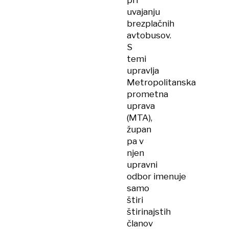
pri
uvajanju
brezplačnih
avtobusov.
S
temi
upravlja
Metropolitanska
prometna
uprava
(MTA),
župan
pa v
njen
upravni
odbor imenuje
samo
štiri
štirinajstih
članov