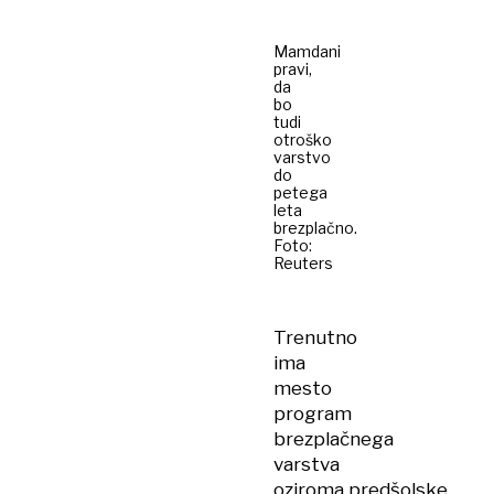
Mamdani
pravi,
da
bo
tudi
otroško
varstvo
do
petega
leta
brezplačno.
Foto:
Reuters
Trenutno
ima
mesto
program
brezplačnega
varstva
oziroma predšolske