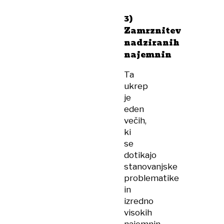
3)
Zamrznitev
nadziranih
najemnin
Ta
ukrep
je
eden
večih,
ki
se
dotikajo
stanovanjske
problematike
in
izredno
visokih