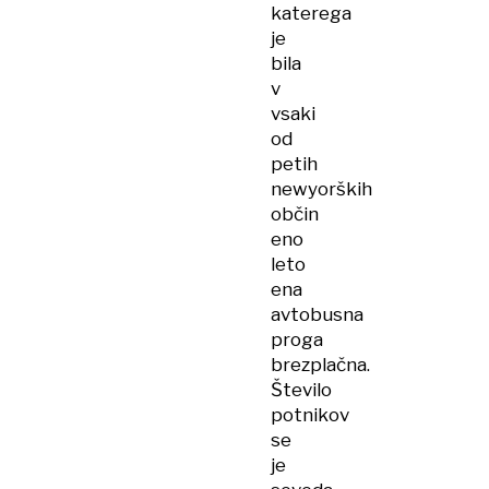
katerega
je
bila
v
vsaki
od
petih
newyorških
občin
eno
leto
ena
avtobusna
proga
brezplačna.
Število
potnikov
se
je