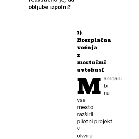
obljube izpolni?
1)
Brezplačna
vožnja
z
mestnimi
avtobusi
M
amdani
bi
na
vse
mesto
razširil
pilotni projekt,
v
okviru