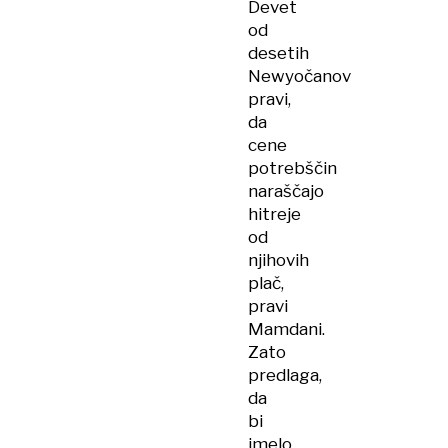
Devet
od
desetih
Newyočanov
pravi,
da
cene
potrebščin
naraščajo
hitreje
od
njihovih
plač,
pravi
Mamdani.
Zato
predlaga,
da
bi
imelo