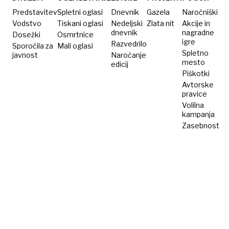
Predstavitev
Spletni oglasi
Dnevnik
Gazela
Naročniški
Vodstvo
Tiskani oglasi
Nedeljski
Zlata nit
Akcije in
dnevnik
nagradne
Dosežki
Osmrtnice
igre
Razvedrilo
Sporočila za
Mali oglasi
Spletno
javnost
Naročanje
mesto
edicij
Piškotki
Avtorske
pravice
Volilna
kampanja
Zasebnost