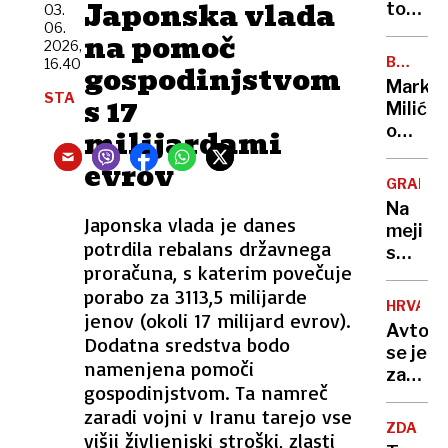
Japonska vlada
z
ton
03.
napove
06.
pršuta
na pomoč
2026,
o
bo
BREZ
16.40
gospodinjstvom
usodi
romalo
DLAKE
Marko
Ukraji
v
NA
STA
s 17
Milić
JEZIKU
uničenj
o
milijardami
lastnik
odločit
ni
evrov
ki ga
imel
GRADIŠ
je
niti
Na
stala
Japonska vlada je danes
enega
meji
NBA-
potrdila rebalans državnega
dokum
s
pokojni
proračuna, s katerim povečuje
Hrvašk
»Norma
porabo za 3113,5 milijarde
pozabi
da
HRVAŠK
jenov (okoli 17 milijard evrov).
ženo
sem
Avtob
in
Dodatna sredstva bodo
to
se je
odpelja
namenjena pomoči
storil«
zatakni
proti
gospodinjstvom. Ta namreč
na
Nemčiji
zaradi vojni v Iranu tarejo vse
vstopn
"Mislil
ZDA
višji življenjski stroški, zlasti
rampi