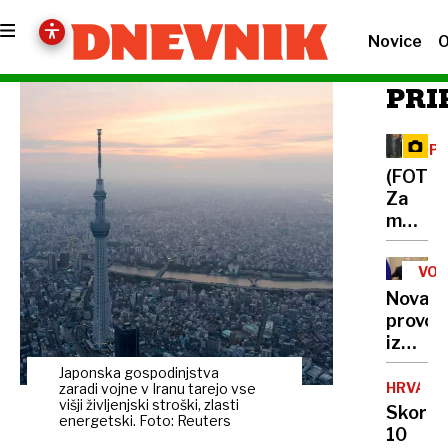
Novice
O
PRI
OPA
ME
(FOTO)
Za
medve
v
kočev
VOJ
gozdov
V
Nova
UKR
dan
provok
v
iz
družbi
Kremlj
divjih
Japonska gospodinjstva
Putin
HRVAŠK
zaradi vojne v Iranu tarejo vse
zveri
višji življenjski stroški, zlasti
razburi
Skoraj
energetski. Foto: Reuters
Evropo
10