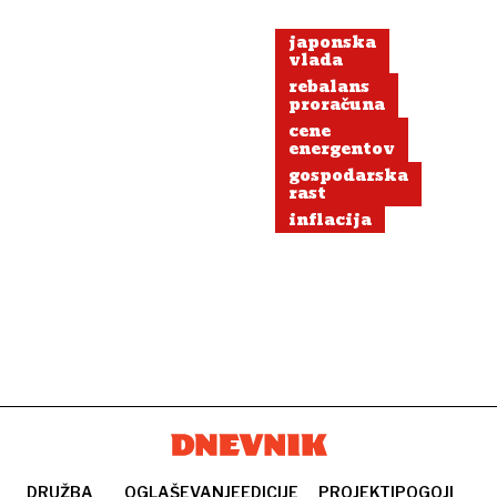
japonska
vlada
rebalans
proračuna
cene
energentov
gospodarska
rast
inflacija
DRUŽBA
OGLAŠEVANJE
EDICIJE
PROJEKTI
POGOJI