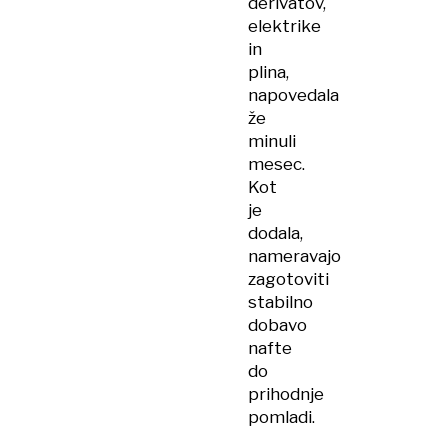
derivatov,
elektrike
in
plina,
napovedala
že
minuli
mesec.
Kot
je
dodala,
nameravajo
zagotoviti
stabilno
dobavo
nafte
do
prihodnje
pomladi.