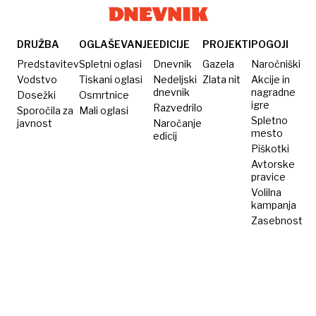
DRUŽBA
OGLAŠEVANJE
EDICIJE
PROJEKTI
POGOJI
Predstavitev
Spletni oglasi
Dnevnik
Gazela
Naročniški
Vodstvo
Tiskani oglasi
Nedeljski
Zlata nit
Akcije in
dnevnik
nagradne
Dosežki
Osmrtnice
igre
Razvedrilo
Sporočila za
Mali oglasi
Spletno
javnost
Naročanje
mesto
edicij
Piškotki
Avtorske
pravice
Volilna
kampanja
Zasebnost