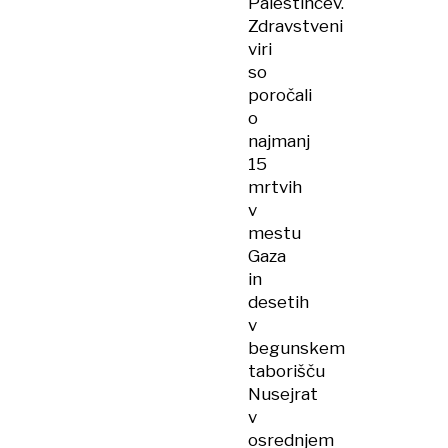
Palestincev.
Zdravstveni
viri
so
poročali
o
najmanj
15
mrtvih
v
mestu
Gaza
in
desetih
v
begunskem
taborišču
Nusejrat
v
osrednjem