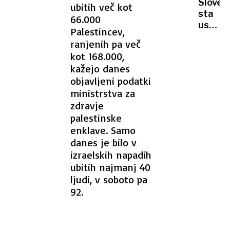
milijon
Sloven
ubitih več kot
najlep
evrov
sta
66.000
Umetn
ustvari
inteli
Palestincev,
gobnik
odgova
ranjenih pa več
tako
kot 168.000,
lahko
kažejo danes
gobe
objavljeni podatki
enosta
ministrstva za
gojite
kar
zdravje
doma
palestinske
enklave. Samo
danes je bilo v
izraelskih napadih
ubitih najmanj 40
ljudi, v soboto pa
92.