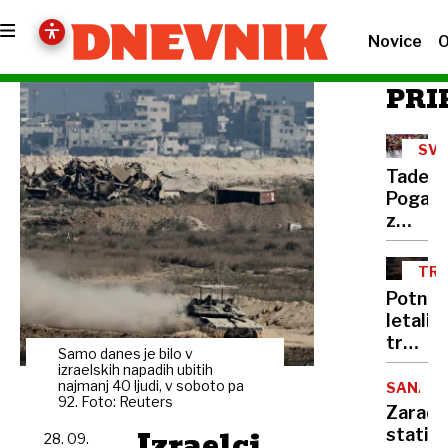
Novice
O
PRI
SVE
PRV
Tadej
Pogača
z
novo
predst
TRA
za
Potniš
anale
letali
do
trčili
druge
Samo danes je bilo v
pri
izraelskih napadih ubitih
zapore
hitrost
najmanj 40 ljudi, v soboto pa
SANACI
mavrič
92. Foto: Reuters
1300
Zaradi
majice
km/h.
Izraelci
statičn
28. 09.