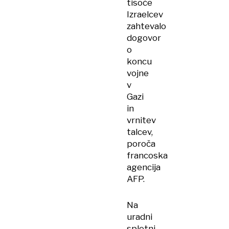
tisoče
Izraelcev
zahtevalo
dogovor
o
koncu
vojne
v
Gazi
in
vrnitev
talcev,
poroča
francoska
agencija
AFP.
Na
uradni
spletni