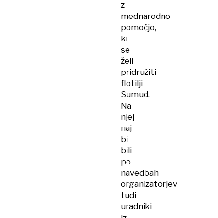
z
mednarodno
pomočjo,
ki
se
želi
pridružiti
flotilji
Sumud.
Na
njej
naj
bi
bili
po
navedbah
organizatorjev
tudi
uradniki
iz