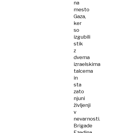
na
mesto
Gaza,
ker
so
izgubili
stik
z
dvema
izraelskima
talcema
in
sta
zato
njuni
življenji
v
nevarnosti.
Brigade
Ezedina