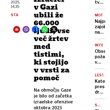
Sledilo
tvegan
2025,
v Gazi
je
14.35
morali
maščev
ubili že
porušit
STA
MOTOCI
človek
del
66.000
Najpre
ki
knjižni
zajokal
ljudi, vse
sploh
nato
ni bil
več žrtev
še
kriv
zakriča
med
INTERVE
Obsež
tistimi,
požar
ki stojijo
v
v vrsti za
Rušah:
Ena
pomoč
LESTVI
oseba
Katera
potreb
presto
pomoč
Na območju Gaze
držav
škode
je bilo od začetka
nekdan
za
izraelske ofenzive
Jugosl
več
SODOB
oktobra 2023
je
KMETIJE