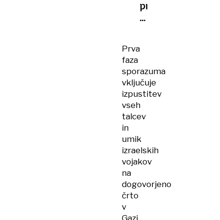
pripravlja
na
prerazporeditev
sil
Prva
faza
sporazuma
vključuje
izpustitev
vseh
talcev
in
umik
izraelskih
vojakov
na
dogovorjeno
črto
v
Gazi.