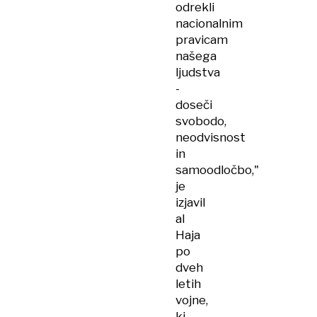
odrekli
nacionalnim
pravicam
našega
ljudstva
-
doseči
svobodo,
neodvisnost
in
samoodločbo,"
je
izjavil
al
Haja
po
dveh
letih
vojne,
ki