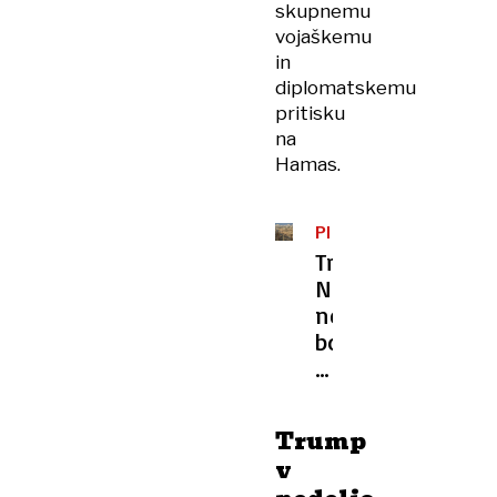
skupnemu
vojaškemu
in
diplomatskemu
pritisku
na
Hamas.
PREMIRJE
Trump:
Nihče
ne
bo
prisiljen
zapustiti
Gaze
Trump
v