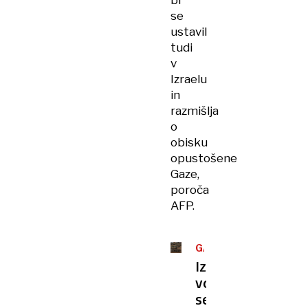
bi
se
ustavil
tudi
v
Izraelu
in
razmišlja
o
obisku
opustošene
Gaze,
poroča
AFP.
GAZA
Izraelska
vojska
se