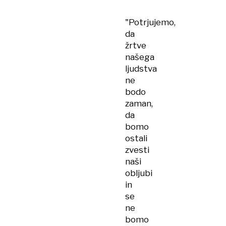
»Otrok
moj,
"Potrjujemo,
vračaš
da
se
žrtve
domov!«
našega
ljudstva
ne
bodo
zaman,
da
bomo
ostali
zvesti
naši
obljubi
in
se
ne
bomo