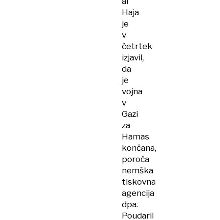
al
Haja
je
v
četrtek
izjavil,
da
je
vojna
v
Gazi
za
Hamas
končana,
poroča
nemška
tiskovna
agencija
dpa.
Poudaril