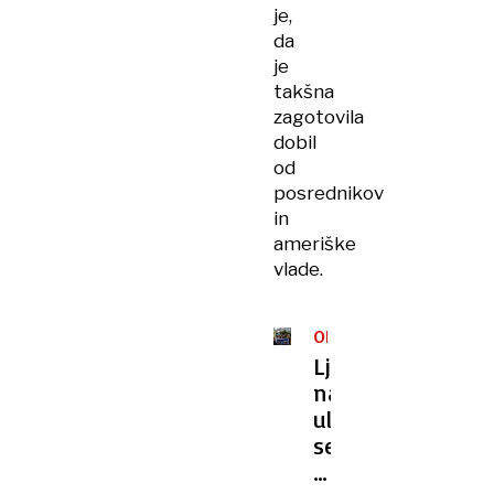
je,
da
je
takšna
zagotovila
dobil
od
posrednikov
in
ameriške
vlade.
ODZIVI
NA
Ljudje
SPORAZUM
na
ulicah
se
veselijo: