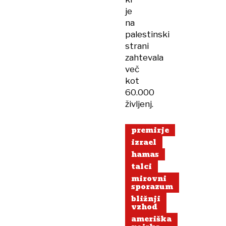
je
na
palestinski
strani
zahtevala
več
kot
60.000
življenj.
premirje
izrael
hamas
talci
mirovni
sporazum
bližnji
vzhod
ameriška