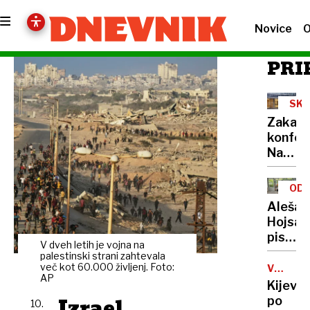
Novice
O
PRI
SKU
NA
Zakaj
konfer
Nata
ne
potek
ODŠ
na
TO
Aleša
Brdu
Hojsa
pri
pisanje
Kranju
V dveh letih je vojna na
v
palestinski strani zahtevala
Pričak
Mladini
več kot 60.000 življenj. Foto:
VOJNA
dodat
AP
V
presen
Kijev
zastoj
UKRAJIN
in
Izrael
po
10.