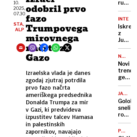
šokiral
ruske
10.
odobril prvo
2025,
zračn
07.30
fazo
napad
INTERVJ
ostal
STA,
Trumpovega
Iskren
brez
ALP
z
mirovnega
elektr
Juret
in
načrta za
Koširj
vode
Že
Gazo
NA
30
TIKTOK
Novi
let
trend
Izraelska vlada je danes
me
genera
zgodaj zjutraj potrdila
boli
Z:
prvo fazo načrta
hrbet,
starejš
navadil
ameriškega predsednika
JAVNO
se
PISMO
sem
Golobo
Donalda Trumpa za mir
zgražaj
se
sneli
v Gazi, ki predvideva
psihol
živeti
rokavi
izpustitev talcev Hamasa
pa
s
KPK
in palestinskih
ne
tem
je
zapornikov, navajajo
POZIV
nestro
MEŠČA