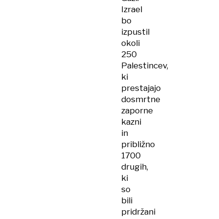
Izrael
bo
izpustil
okoli
250
Palestincev,
ki
prestajajo
dosmrtne
zaporne
kazni
in
približno
1700
drugih,
ki
so
bili
pridržani