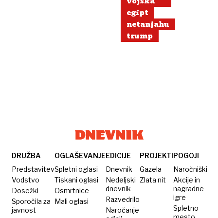
vojska
egipt
netanjahu
trump
DRUŽBA
OGLAŠEVANJE
EDICIJE
PROJEKTI
POGOJI
Predstavitev
Spletni oglasi
Dnevnik
Gazela
Naročniški
Vodstvo
Tiskani oglasi
Nedeljski
Zlata nit
Akcije in
dnevnik
nagradne
Dosežki
Osmrtnice
igre
Razvedrilo
Sporočila za
Mali oglasi
Spletno
javnost
Naročanje
mesto