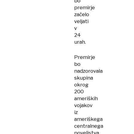
bo
premirje
začelo
veljati
v
24
urah.
Premirje
bo
nadzorovala
skupina
okrog
200
ameriških
vojakov
iz
ameriškega
centralnega
poveljstva