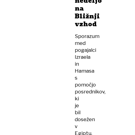
nedeljo
na
Bližnji
vzhod
Sporazum
med
pogajalci
Izraela
in
Hamasa
s
pomočjo
posrednikov,
ki
je
bil
dosežen
v
Egiptu,