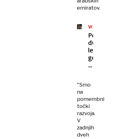
arabskih
emiratov.
VOJNA
V
Po
GAZI
dveh
letih
genocida
se
začenja
premirje
"Smo
na
pomembni
točki
razvoja.
V
zadnjih
dveh