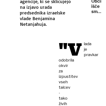
agencije, ki se sklicujejo
Občina
in se
išče
na izjavo urada
ukvarj
smrek
predsednika izraelske
z
za
vlade Benjamina
dnevn
prazni
Netanjahuja.
politik
okrasi
mesta
"V
lada
je
pravkar
odobrila
okvir
za
izpustitev
vseh
talcev
-
tako
živih