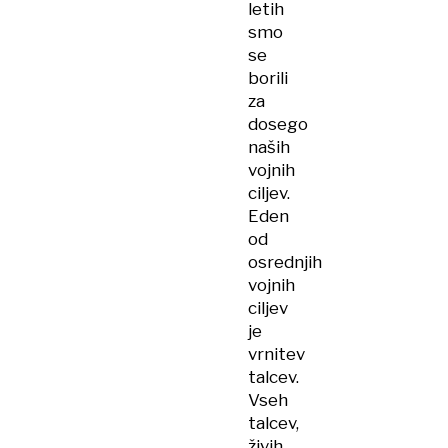
letih
smo
se
borili
za
dosego
naših
vojnih
ciljev.
Eden
od
osrednjih
vojnih
ciljev
je
vrnitev
talcev.
Vseh
talcev,
živih